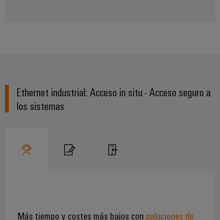
Ethernet industrial: Acceso in situ - Acceso seguro a
los sistemas
Configurador
Weidmüller
Ingeniería
digital
avanzada:
intuitiva,
sencilla y
rápida
Más tiempo y costes más bajos con
soluciones de