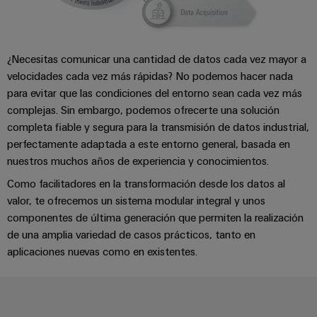
Centro
computing
de
Mag
Ingeniería
de
conexión,
Integración en red Modularidad
|
digital
datos
cables
Customer
Soluciones
Cuadro
Weidmüller
de
¿Necesitas comunicar una cantidad de datos cada vez mayor a
Magazine
Simple
y
y
Configurator
conexión
velocidades cada vez más rápidas? No podemos hacer nada
productos
Academia
campo
para evitar que las condiciones del entorno sean cada vez más
(patch)
para
Servicios
centros
Weidmüller
complejas. Sin embargo, podemos ofrecerte una solución
y
Cableado
de
de
completa fiable y segura para la transmisión de datos industrial,
cables
datos:
Recursos
de
conectores
perfectamente adaptada a este entorno general, basada en
eficientes,
Humanos
campo
para
Interfaces
nuestros muchos años de experiencia y conocimientos.
fiables
y
circuito
y
Como facilitadores en la transformación desde los datos al
Nuestro
Configurador
escalables
impreso
soluciones
valor, te ofrecemos un sistema modular integral y unos
equipo
Weidmüller
Construcción
de
componentes de última generación que permiten la realización
de
Servicios
naval
migración
de una amplia variedad de casos prácticos, tanto en
Medición
dirección
de
Soluciones
aplicaciones nuevas como en existentes.
para
inteligente
laboratorio
integrales
PLC
Política
de
Smart
de
conexión
Interfaces
Cabinet
para
calidad
Soporte