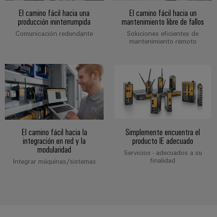
Industrial
los
partners
de
producto
IoT
El camino fácil hacia una
El camino fácil hacia un
recursos
de
medida
producción ininterrumpida
mantenimiento libre de fallos
Reparaciones
Energía
Industrial
IIoT
Comunicación redundante
Soluciones eficientes de
Fuentes
y
mantenimiento remoto
Tradicional
Security
y
de
piezas
El
Automatización
Plataforma
alimentación
futuro
de
de
de
Encuentra
repuesto
la
Carcasas
servicio
a
generación
para
Cursos
industrial
tu
de
componentes
energía
de
easyConnect
partner
probada
electrónicos
formación
para
El camino fácil hacia la
Simplemente encuentra el
Software
y
Fabricantes
integración en red y la
producto IE adecuado
soluciones
Protección
para
modularidad
seminarios
de
Servicios - adecuados a su
de
contra
finalidad
IIoT
Integrar máquinas/sistemas
web
dispositivos
IIoT
rayos
y
Soluciones
y
y
de
automatización
automatización
sobretensiones
conectividad
Opciones
innovadoras
Soluciones
de
para
PV