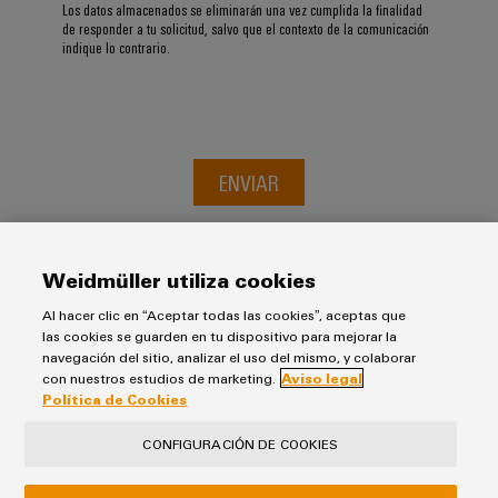
Los datos almacenados se eliminarán una vez cumplida la finalidad
de responder a tu solicitud, salvo que el contexto de la comunicación
indique lo contrario.
ENVIAR
Weidmüller utiliza cookies
Al hacer clic en “Aceptar todas las cookies”, aceptas que
las cookies se guarden en tu dispositivo para mejorar la
navegación del sitio, analizar el uso del mismo, y colaborar
con nuestros estudios de marketing.
Aviso legal
Política de Cookies
Aviso Legal
Política de Privacidad
CONFIGURACIÓN DE COOKIES
Política de Cookies