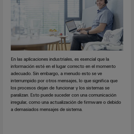
integradas
Accesorios
para
la
Herramientas
industria
de
Máquinas
procesos
automáticas
Sector
ferroviario
Software
Soluciones
En las aplicaciones industriales, es esencial que la
modernas
Señalizadores
información esté en el lugar correcto en el momento
y
adecuado. Sin embargo, a menudo esto se ve
digitales
Impresoras
para
interrumpido por otros mensajes, lo que significa que
industriales
una
los procesos dejan de funcionar y los sistemas se
movilidad
paralizan. Esto puede suceder con una comunicación
Industry
respetuosa
irregular, como una actualización de firmware o debido
con
light
el
a demasiados mensajes de sistema.
clima
Infraestructura
en
del
el
transporte
armario