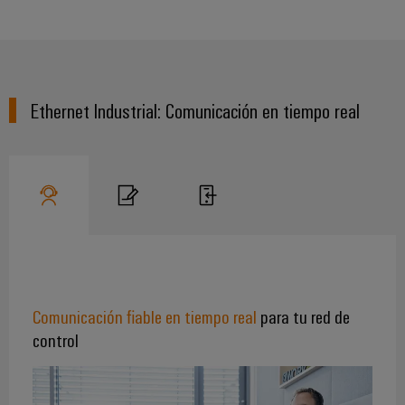
para
Industrial
los
AI
diferentes
sectores
Acceso
de
la
remoto
automatización
Ethernet Industrial: Comunicación en tiempo real
de
Plataforma
máquinas
de
y
la
Servicio
automatización
Industrial
industrial
easyConnect
Oil
Application
&
IoT
Gas
Centre
Garantizar
Comunicación fiable en tiempo real
para tu red de
un
control
funcionamiento
seguro
Workplace
con
soluciones
&