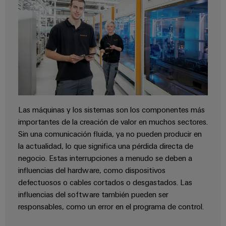
aguas
de
residuales
cables
Soluciones
para
la
industria
Application
del
IoT
agua
Centre
y
de
aguas
Las máquinas y los sistemas son los componentes más
residuales
Novedades
importantes de la creación de valor en muchos sectores.
de producto
Sin una comunicación fluida, ya no pueden producir en
Conectividad
la actualidad, lo que significa una pérdida directa de
práctica para
negocio. Estas interrupciones a menudo se deben a
tu industria.
Nuestras
influencias del hardware, como dispositivos
novedades
defectuosos o cables cortados o desgastados. Las
para
Industrial
influencias del software también pueden ser
Connectivity.
responsables, como un error en el programa de control.