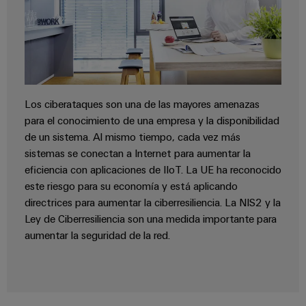
para
la
E/S
infraestructura
Aceptamos
circuito
de
Ethernet
Desafíos
impreso
edificios
industrial
Es
Fabricación
Servicios
Paneles
Becarios
de
de
táctiles
cuadros
conectores
Los ciberataques son una de las mayores amenazas
eléctricos
para
para el conocimiento de una empresa y la disponibilidad
Herramientas
Soluciones
circuito
de un sistema. Al mismo tiempo, cada vez más
de
para
sistemas se conectan a Internet para aumentar la
impreso
los
ingeniería
eficiencia con aplicaciones de IIoT. La UE ha reconocido
retos
y
Fabricante
este riesgo para su economía y está aplicando
de
visualización
de
la
directrices para aumentar la ciberresiliencia. La NIS2 y la
fabricación
dispositivos
Ley de Ciberresiliencia son una medida importante para
de
Medición
aumentar la seguridad de la red.
originales
cuadros
de
eléctricos
(OEM)
energía
Maquinaria
Weidmüller
Soluciones