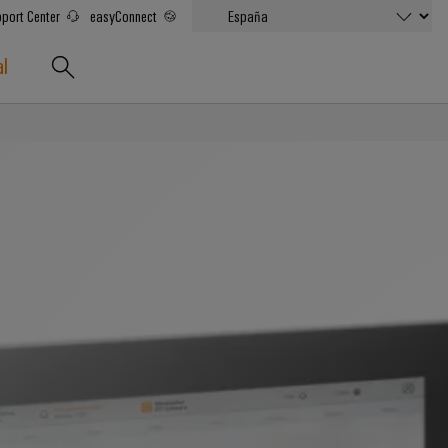
port Center
easyConnect
al