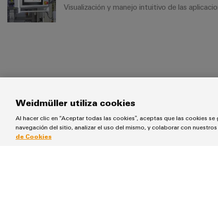
Visualización y manejo intuitivo de las aplicac
Weidmüller utiliza cookies
Nombre
Empresa
Al hacer clic en “Aceptar todas las cookies”, aceptas que las cookies se 
navegación del sitio, analizar el uso del mismo, y colaborar con nuestro
de Cookies
Apellidos
Código Postal
E-Mail
Teléfono