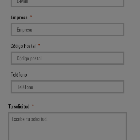
Empresa
Código Postal
Teléfono
Configurador
Weidmüller
Tu solicitud
Ingeniería
digital
avanzada:
intuitiva,
sencilla y
rápida