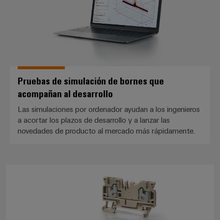
de
dispositivos
pedido
combiner
Eventos
gestión
digital
Hidrógeno
boxes
y
de
El
ferias
la
eShop
Distribuidores
hidrógeno
energía
como
de
Ferias
Interfaz
tecnología
bus
globales
clave
Power
OCI
Pruebas de simulación de bornes que
para
de
y
Plant
la
acompañan al desarrollo
campo
Interfaz
eventos
Controller
transición
EDI
Las simulaciones por ordenador ayudan a los ingenieros
energética
Ferias
a acortar los plazos de desarrollo y a lanzar las
Infraestructura
Locales
novedades de producto al mercado más rápidamente.
Automatización
Fabricante
VISTA
de
y
PREVIA
de
Experiencia
edificios
software
dispositivos
Digital
Soluciones
Materiales aislantes de bornes
para
Monitorizadores
Bornes
las
necesidades
y
Sistemas
Carreras
específicas
conectores
de
profesionales
de