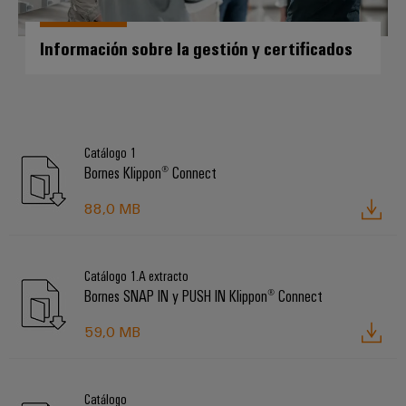
ferroviario
de
Transmisión
distribución
Información sobre la gestión y certificados
y
distribución
Servicio
Estabilidad
y
de
seguridad
Catálogo 1
montaje
para
Bornes Klippon® Connect
las
Guías
redes
88,0 MB
energéticas
montadas
modernas
Cajas
Tratamiento
Catálogo 1.A extracto
modificadas
de
Bornes SNAP IN y PUSH IN Klippon® Connect
y
agua
adaptadas
59,0 MB
y
tratamiento
Montaje
de
personalizado
Catálogo