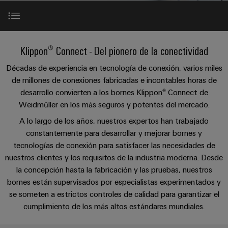
Cliente
Pair
conectores
tangibles
Weidmüller
Montaje
Weidmüller
Empresa
y
Ethernet
para
Dónde
personalizado
las
circuito
Datos
soluciones
Estamos
de
VISTA
Tecnología
Introducción
se
impreso
y
PREVIA
Klippon® Connect - Del pionero de la conectividad
Ventas
cables
de
pueden
Webinars
cifras
experimentar.
conexión
Cajas
Décadas de experiencia en tecnología de conexión, varios miles
Fast
Resumen
de millones de conexiones fabricadas e incontables horas de
Condiciones
SNAP
y
Sostenibilidad
Almacenamiento
Global
Delivery
desarrollo convierten a los bornes Klippon® Connect de
de
IN
componentes
de
Service
Compliance
Weidmüller en los más seguros y potentes del mercado.
Más información
Venta
energía
Tecnología
Sistemas
A lo largo de los años, nuestros expertos han trabajado
Soluciones
Ubicaciones
Subscripción
de
de
y
constantemente para desarrollar y mejorar bornes y
Consultoría
al
conexión
paso
productos
Información
tecnologías de conexión para satisfacer las necesidades de
e
para
Newsletter
PUSH
para
nuestros clientes y los requisitos de la industria moderna. Desde
de
sistemas
ingeniería
IN
cables
la concepción hasta la fabricación y las pruebas, nuestros
de
gestión
digital
almacenamiento
y
bornes están supervisados por especialistas experimentados y
y
u-
de
se someten a estrictos controles de calidad para garantizar el
componentes
certificados
Connectivity
energía
OS
cumplimiento de los más altos estándares mundiales.
(ESS)
Consulting
edge
Cables
Orange