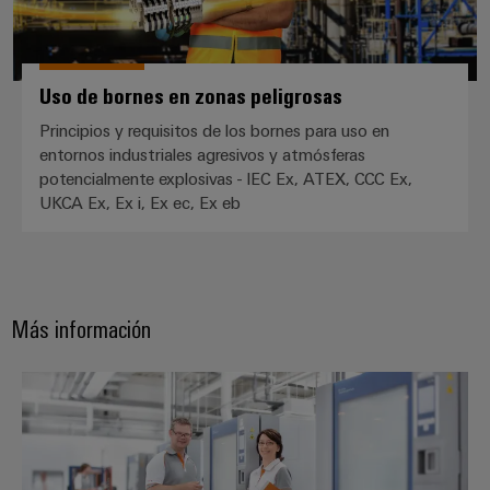
para
Industrial
los
AI
diferentes
sectores
Acceso
de
Uso de bornes en zonas peligrosas
la
remoto
automatización
Principios y requisitos de los bornes para uso en
de
Plataforma
entornos industriales agresivos y atmósferas
máquinas
potencialmente explosivas - IEC Ex, ATEX, CCC Ex,
de
y
UKCA Ex, Ex i, Ex ec, Ex eb
la
Servicio
automatización
Industrial
industrial
easyConnect
Oil
Application
&
Más información
IoT
Gas
Centre
Garantizar
Laboratorio acreditado
un
funcionamiento
seguro
Workplace
con
soluciones
&