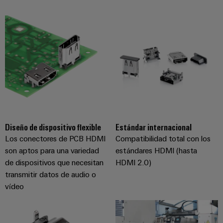
de
dispositivos
pedido
combiner
Eventos
gestión
digital
Hidrógeno
boxes
y
de
El
ferias
la
eShop
Distribuidores
hidrógeno
energía
como
de
Ferias
Interfaz
tecnología
bus
globales
clave
Power
OCI
para
de
y
Plant
la
campo
Interfaz
eventos
Controller
transición
EDI
energética
Ferias
Diseño de dispositivo flexible
Estándar internacional
Infraestructura
Locales
Automatización
Fabricante
Los conectores de PCB HDMI
Compatibilidad total con los
VISTA
de
y
PREVIA
son aptos para una variedad
estándares HDMI (hasta
de
Experiencia
edificios
software
de dispositivos que necesitan
HDMI 2.0)
dispositivos
Digital
Soluciones
transmitir datos de audio o
para
Monitorizadores
Bornes
vídeo
las
necesidades
y
Sistemas
Carreras
específicas
conectores
de
profesionales
de