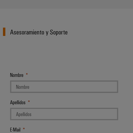
Asesoramiento y Soporte
Nombre
Configurador
Weidmüller
Ingeniería
Apellidos
digital
avanzada:
intuitiva,
sencilla y
rápida
E-Mail