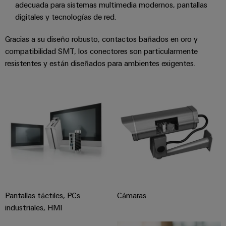
adecuada para sistemas multimedia modernos, pantallas
integradas
Accesorios
para
digitales y tecnologías de red.
la
Herramientas
industria
Gracias a su diseño robusto, contactos bañados en oro y
de
compatibilidad SMT, los conectores son particularmente
Máquinas
procesos
resistentes y están diseñados para ambientes exigentes.
automáticas
Sector
ferroviario
Software
Soluciones
modernas
Señalizadores
y
digitales
Impresoras
para
industriales
una
movilidad
Industry
respetuosa
con
light
el
clima
Pantallas táctiles, PCs
Cámaras
Infraestructura
en
industriales, HMI
del
el
transporte
armario