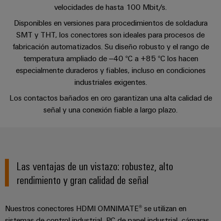
Centro
computing
de
Mag
Ingeniería
velocidades de hasta 100 Mbit/s.
de
conexión,
|
digital
Disponibles en versiones para procedimientos de soldadura
datos
cables
Customer
SMT y THT, los conectores son ideales para procesos de
Soluciones
Cuadro
Weidmüller
de
Magazine
fabricación automatizados. Su diseño robusto y el rango de
y
y
Configurator
conexión
productos
temperatura ampliado de –40 °C a +85 °C los hacen
Academia
campo
(patch)
para
especialmente duraderos y fiables, incluso en condiciones
Servicios
centros
Weidmüller
y
industriales exigentes.
Cableado
de
de
cables
datos:
Recursos
de
conectores
Los contactos bañados en oro garantizan una alta calidad de
eficientes,
Humanos
señal y una conexión fiable a largo plazo.
campo
para
Interfaces
fiables
y
circuito
y
Nuestro
Configurador
escalables
impreso
soluciones
equipo
Weidmüller
Construcción
de
de
Servicios
naval
migración
Las ventajas de un vistazo: robustez, alto
Medición
dirección
de
Soluciones
para
rendimiento y gran calidad de señal
inteligente
laboratorio
integrales
PLC
Política
de
Smart
de
conexión
Nuestros conectores HDMI OMNIMATE® se utilizan en
Interfaces
Cabinet
para
calidad
Soporte
sistemas de control industrial, PC de panel industrial, cámaras