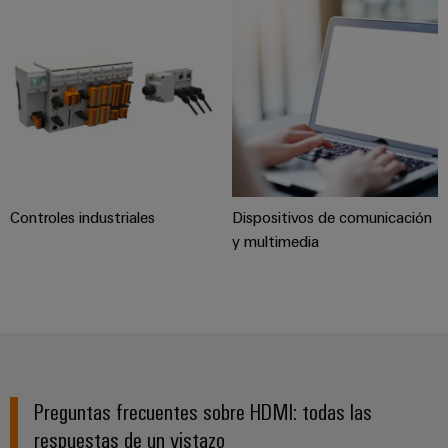
ferroviario
de
Transmisión
distribución
y
distribución
Servicio
Estabilidad
y
de
seguridad
montaje
para
las
Guías
Controles industriales
Dispositivos de comunicación
redes
energéticas
montadas
y multimedia
modernas
Cajas
Tratamiento
modificadas
de
y
agua
adaptadas
y
tratamiento
Montaje
Preguntas frecuentes sobre HDMI: todas las
de
personalizado
respuestas de un vistazo