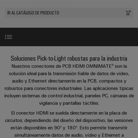
Cliente
Pair
conectores
tangibles
Weidmüller
Montaje
Weidmüller
Empresa
y
Ethernet
para
IR AL CATÁLOGO DE PRODUCTO
Dónde
personalizado
las
circuito
Datos
soluciones
Estamos
de
VISTA
Tecnología
se
impreso
y
PREVIA
Ventas
cables
de
pueden
Webinars
cifras
experimentar.
conexión
Cajas
Fast
Condiciones
SNAP
y
Sostenibilidad
Almacenamiento
Global
Delivery
Ventajas
Soluciones Pick-to-Light robustas para la industria
de
IN
componentes
de
Service
Compliance
Venta
Nuestros conectores de PCB HDMI OMNIMATE® son la
energía
Tecnología
Sistemas
Ámbitos de aplicación
solución ideal para la transmisión fiable de datos de vídeo,
Soluciones
Ubicaciones
Subscripción
de
de
y
audio y Ethernet directamente en la PCB, compactos y
Consultoría
al
conexión
paso
productos
Información
robustos para conectores industriales. Las aplicaciones típicas
e
FAQs
para
Newsletter
PUSH
para
incluyen sistemas de control industrial, paneles PC, cámaras de
de
sistemas
ingeniería
IN
cables
vigilancia y pantallas táctiles.
de
gestión
digital
almacenamiento
y
Asesoramiento y Soporte
y
El conector HDMI se suelda directamente en la placa de
u-
de
componentes
certificados
Connectivity
circuitos; dependiendo del diseño del dispositivo, las versiones
energía
OS
(ESS)
están disponibles en 90° y 180°. Esto permite transmitir
Consulting
edge
Cables
Orange
simultáneamente datos de audio, vídeo y Ethernet a