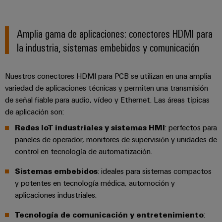
para
Industrial
los
AI
diferentes
sectores
Amplia gama de aplicaciones: conectores HDMI para
Acceso
de
la industria, sistemas embebidos y comunicación
la
remoto
automatización
de
Plataforma
Nuestros conectores HDMI para PCB se utilizan en una amplia
máquinas
de
y
variedad de aplicaciones técnicas y permiten una transmisión
la
Servicio
de señal fiable para audio, vídeo y Ethernet. Las áreas típicas
automatización
Industrial
de aplicación son:
industrial
easyConnect
Redes IoT industriales y sistemas HMI
: perfectos para
Oil
paneles de operador, monitores de supervisión y unidades de
Application
&
control en tecnología de automatización.
IoT
Gas
Centre
Garantizar
Sistemas embebidos
: ideales para sistemas compactos
un
y potentes en tecnología médica, automoción y
funcionamiento
aplicaciones industriales.
seguro
Workplace
con
Tecnología de comunicación y entretenimiento
:
soluciones
&