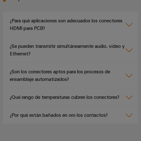
aguas
de
residuales
cables
Soluciones
¿Para qué aplicaciones son adecuados los conectores
para
la
HDMI para PCB?
industria
Application
del
IoT
agua
¿Se pueden transmitir simultáneamente audio, vídeo y
Centre
y
Ethernet?
de
aguas
residuales
¿Son los conectores aptos para los procesos de
Novedades
ensamblaje automatizados?
de producto
Conectividad
práctica para
¿Qué rango de temperaturas cubren los conectores?
tu industria.
Nuestras
novedades
¿Por qué están bañados en oro los contactos?
para
Industrial
Connectivity.