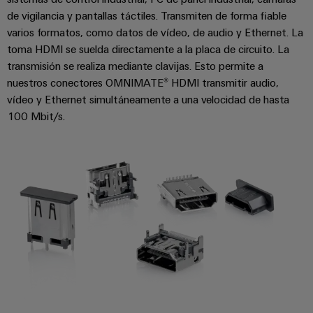
la
de
Building
industria
de vigilancia y pantallas táctiles. Transmiten de forma fiable
asistencia
Soporte
marítima
varios formatos, como datos de vídeo, de audio y Ethernet. La
Workplace
Prensa
técnico
toma HDMI se suelda directamente a la placa de circuito. La
Distribution
solutions
Energía
transmisión se realiza mediante clavijas. Esto permite a
boxes
eólica
Company
Cumplimiento
nuestros conectores OMNIMATE® HDMI transmitir audio,
Excelencia
News
medioambiental
vídeo y Ethernet simultáneamente a una velocidad de hasta
operativa
Sistemas
de
en
100 Mbit/s.
Electrónica
Notas
y
energía
los
de
soluciones
eólica
productos
Relés
prensa
Energía
y
Automatización
PSIRT
fotovoltaica
relés
descentralizada
Aprovechar
de
Datos
Nuestros
la
Automatización
estado
de
partners
energía
industrial
sólido
solar
ingeniería
para
Distribución
Industrial
una
Aisladores
Catálogos
mayor
analytics
Red
y
técnicos
eficiencia
de
convertidores
de
de