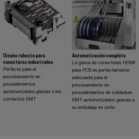
para
la
E/S
infraestructura
Aceptamos
circuito
de
Ethernet
Desafíos
impreso
edificios
industrial
Es
Fabricación
Servicios
Paneles
Becarios
de
de
táctiles
cuadros
conectores
eléctricos
para
Diseño robusto para
Automatización completa
Herramientas
conectores industriales
Soluciones
circuito
La gama de conectores HDMI
de
para
Perfecto para el
para PCB es perfectamente
impreso
los
ingeniería
procesamiento en
adecuada para el
retos
y
Fabricante
procedimientos
procesamiento en
de
visualización
de
automatizados gracias a los
la
procedimientos de soldadura
fabricación
contactos SMT
dispositivos
SMT automatizados gracias a
de
Medición
su embalaje en cinta.
originales
cuadros
de
eléctricos
(OEM)
energía
Maquinaria
Weidmüller
Soluciones