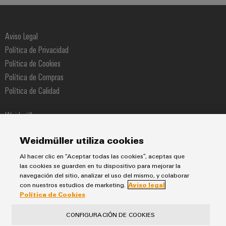
Aviso Legal
Política de Privacidad
Política de Cookies
Política de Compras
Política de Calidad
Weidmüller
Pol. Ind. Sudoeste Calle Narcís Monturiol 11-13
Weidmüller utiliza cookies
08960 Sant Just Desvern
Al hacer clic en “Aceptar todas las cookies”, aceptas que
Teléfono +34 934 803 386
las cookies se guarden en tu dispositivo para mejorar la
navegación del sitio, analizar el uso del mismo, y colaborar
con nuestros estudios de marketing.
Aviso legal
Política de Cookies
CONFIGURACIÓN DE COOKIES