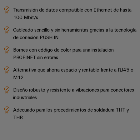
Industrial
los
partners
de
producto
IoT
Transmisión de datos compatible con Ethernet de hasta
recursos
de
medida
100 Mbit/s
Reparaciones
Energía
Industrial
IIoT
Fuentes
y
Tradicional
Security
y
Cableado sencillo y sin herramientas gracias a la tecnología
de
piezas
El
Automatización
de conexión PUSH IN
Plataforma
alimentación
futuro
de
de
Bornes con código de color para una instalación
de
Encuentra
repuesto
la
Carcasas
PROFINET sin errores
servicio
a
generación
para
Cursos
industrial
tu
de
Alternativa que ahorra espacio y rentable frente a RJ45 o
componentes
energía
de
easyConnect
partner
M12
probada
electrónicos
formación
para
Software
y
Fabricantes
Diseño robusto y resistente a vibraciones para conectores
soluciones
Protección
para
seminarios
industriales
de
de
contra
IIoT
web
dispositivos
IIoT
rayos
Adecuado para los procedimientos de soldadura THT y
y
Soluciones
y
THR
y
de
automatización
automatización
sobretensiones
conectividad
Opciones
innovadoras
Soluciones
de
para
PV