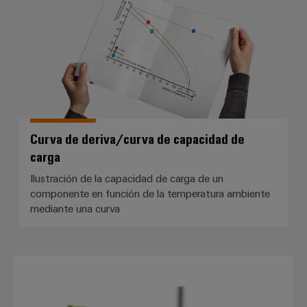
integradas
Accesorios
para
la
Herramientas
industria
de
Máquinas
procesos
automáticas
Sector
ferroviario
Software
Soluciones
Curva de deriva/curva de capacidad de
modernas
Señalizadores
carga
y
digitales
Impresoras
Ilustración de la capacidad de carga de un
para
industriales
componente en función de la temperatura ambiente
una
mediante una curva
movilidad
Industry
respetuosa
con
light
el
clima
Terminales tubulares con collar d
Infraestructura
en
del
el
transporte
armario