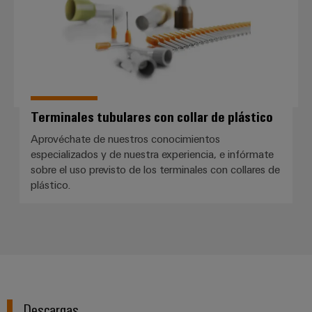
ferroviario
de
Transmisión
distribución
y
distribución
Servicio
Estabilidad
y
de
seguridad
Terminales tubulares con collar de plástico
montaje
para
las
Aprovéchate de nuestros conocimientos
Guías
redes
especializados y de nuestra experiencia, e infórmate
energéticas
montadas
sobre el uso previsto de los terminales con collares de
modernas
plástico.
Cajas
Tratamiento
modificadas
de
y
agua
adaptadas
y
tratamiento
Montaje
de
personalizado
Descargas