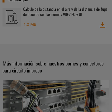
aguas
de
residuales
cables
Cálculo de la distancia en el aire y de la distancia de fuga
Soluciones
de acuerdo con las normas VDE/IEC y UL
para
la
1,0 MB
industria
Application
del
IoT
agua
Centre
y
de
aguas
residuales
Novedades
Más información sobre nuestros bornes y conectores
de producto
para circuito impreso
Conectividad
práctica para
tu industria.
Nuestras
Siempre una conexión por delante
novedades
para
Industrial
Connectivity.