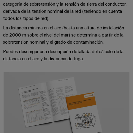
Industrial
los
categoría de sobretensión y la tensión de tierra del conductor,
partners
de
producto
IoT
recursos
derivada de la tensión nominal de la red (teniendo en cuenta
de
medida
Reparaciones
todos los tipos de red).
Energía
Industrial
IIoT
Fuentes
y
Tradicional
Security
y
La distancia mínima en el aire (hasta una altura de instalación
de
piezas
de 2000 m sobre el nivel del mar) se determina a partir de la
El
Automatización
Plataforma
alimentación
futuro
de
sobretensión nominal y el grado de contaminación.
de
de
Encuentra
repuesto
Puedes descargar una descripción detallada del cálculo de la
la
Carcasas
servicio
a
generación
distancia en el aire y la distancia de fuga.
para
Cursos
industrial
tu
de
componentes
energía
de
easyConnect
partner
probada
electrónicos
*¡Comprender las directrices de 
formación
para
Software
y
Fabricantes
soluciones
Protección
para
seminarios
de
de
contra
IIoT
web
dispositivos
IIoT
rayos
y
Soluciones
y
y
de
automatización
automatización
sobretensiones
conectividad
Opciones
innovadoras
Soluciones
de
para
PV