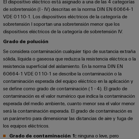
para
la
El dispositivo eléctrico está asignado a una de las 4 categorías
E/S
infraestructura
Aceptamos
circuito
de sobretensión (I - IV) descritas en la norma DIN EN 60664-1
de
Ethernet
Desafíos
impreso
VDE 0110-1. Los dispositivos eléctricos de la categoría de
edificios
industrial
Es
sobretensión I soportan una sobretensión menor que los
Fabricación
Servicios
dispositivos eléctricos de la categoría de sobretensión IV.
Paneles
Becarios
de
de
Grado de polución
táctiles
cuadros
conectores
Se considera contaminación cualquier tipo de sustancia extraña
eléctricos
para
Herramientas
sólida, líquida o gaseosa que reduzca la resistencia eléctrica o la
Soluciones
circuito
de
resistencia superficial del aislamiento. En la norma DIN EN
para
impreso
los
60664-1 VDE 0110-1 se describe la contaminación o la
ingeniería
retos
contaminación esperada del equipo eléctrico en la aplicación y
y
Fabricante
de
se define como grado de contaminación (1 - 4). El grado de
visualización
de
la
contaminación es el valor numérico que indica la contaminación
fabricación
dispositivos
de
Medición
esperada del medio ambiente, cuanto menor sea el valor menor
originales
cuadros
será la contaminación esperada. El grado de contaminación es
de
eléctricos
(OEM)
un parámetro para dimensionar las distancias de aire y fuga de
energía
Maquinaria
los equipos eléctricos.
Weidmüller
Soluciones
Grado de contaminación 1:
ninguna o leve, pero