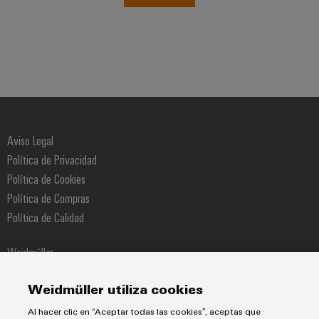
Aviso Legal
Política de Privacidad
Política de Cookies
Política de Compras
Política de Calidad
Weidmüller
Pol. Ind. Sudoeste Calle Narcís Monturiol 11-13
Weidmüller utiliza cookies
08960 Sant Just Desvern
Al hacer clic en “Aceptar todas las cookies”, aceptas que
Teléfono +34 934 803 386