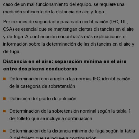
Centro
computing
de
Mag
Ingeniería
caso de un mal funcionamiento del equipo, se requiere una
de
conexión,
|
digital
medición suficiente de la distancia de aire y fuga.
datos
cables
Customer
Por razones de seguridad y para cada certificación (IEC, UL,
Soluciones
Cuadro
Weidmüller
de
Magazine
CSA) es esencial que se mantengan ciertas distancias en el aire
y
y
Configurator
conexión
productos
y de fuga. A continuación encontrarás más explicaciones e
Academia
campo
(patch)
para
información sobre la determinación de las distancias en el aire y
Servicios
centros
Weidmüller
y
de fuga.
Cableado
de
de
cables
datos:
Recursos
Distancia en el aire: separación mínima en el aire
de
conectores
eficientes,
entre dos piezas conductoras
Humanos
campo
para
Interfaces
fiables
y
circuito
y
Determinación con arreglo a las normas IEC: identificación
Nuestro
Configurador
escalables
impreso
de la categoría de sobretensión
soluciones
equipo
Weidmüller
Construcción
de
de
Definición del grado de polución
Servicios
naval
migración
Medición
dirección
de
Soluciones
para
Determinación de la sobretensión nominal según la tabla 1
inteligente
laboratorio
integrales
del folleto que se incluye a continuación
PLC
Política
de
Smart
de
conexión
Determinación de la distancia mínima de fuga según la tabla
Interfaces
Cabinet
para
calidad
Soporte
2 del folleto que se incluye a continuación