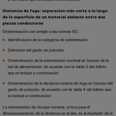
la
de
Building
industria
asistencia
Soporte
marítima
Distancia de fuga: separación más corta a lo largo
Workplace
Prensa
técnico
de la superficie de un material aislante entre dos
Distribution
solutions
Energía
piezas conductoras
boxes
eólica
Company
Cumplimiento
Determinación con arreglo a las normas IEC:
Excelencia
News
medioambiental
operativa
Sistemas
Identificación de la categoría de sobretensión
de
en
Electrónica
Notas
y
energía
los
Definición del grado de polución
de
soluciones
eólica
productos
Relés
prensa
Determinación de la sobretensión nominal en función de la
Energía
y
Automatización
PSIRT
red de alimentación, de acuerdo con la tabla 3 del folleto
fotovoltaica
relés
descentralizada
que se incluye a continuación
Aprovechar
de
Datos
Nuestros
la
Automatización
estado
de
Determinación de la distancia mínima de fuga en función del
partners
energía
industrial
sólido
grado de polución, de acuerdo con la tabla 4 del folleto que
solar
ingeniería
para
Distribución
se incluye a continuación
Industrial
una
Aisladores
Catálogos
mayor
analytics
Red
y
La sobretensión de choque nominal, crítica para el
técnicos
eficiencia
de
dimensionamiento de la distancia en el aire, es el resultado de la
convertidores
de
de