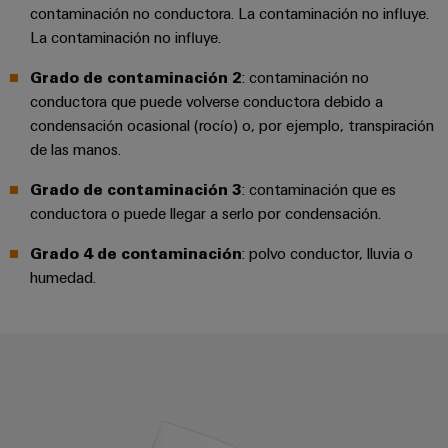
para
Industrial
contaminación no conductora. La contaminación no influye.
los
AI
La contaminación no influye.
diferentes
sectores
Acceso
Grado de contaminación 2
: contaminación no
de
la
remoto
conductora que puede volverse conductora debido a
automatización
condensación ocasional (rocío) o, por ejemplo, transpiración
de
Plataforma
de las manos.
máquinas
de
y
Grado de contaminación 3
: contaminación que es
la
Servicio
automatización
conductora o puede llegar a serlo por condensación.
Industrial
industrial
easyConnect
Grado 4 de contaminación
: polvo conductor, lluvia o
Oil
humedad.
Application
&
IoT
Gas
Centre
Garantizar
un
funcionamiento
seguro
Workplace
con
Curva de deriva/curva de capaci
soluciones
&