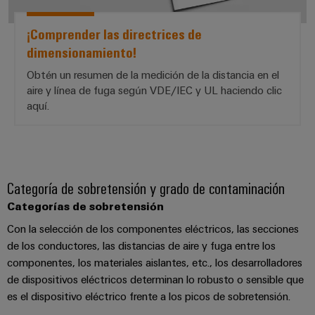
de
dispositivos
pedido
combiner
Eventos
gestión
digital
¡Comprender las directrices de
Hidrógeno
boxes
y
de
dimensionamiento!
El
ferias
la
eShop
Distribuidores
hidrógeno
Obtén un resumen de la medición de la distancia en el
energía
como
de
Ferias
Interfaz
aire y línea de fuga según VDE/IEC y UL haciendo clic
tecnología
bus
globales
clave
Power
aquí.
OCI
para
de
y
Plant
la
campo
Interfaz
eventos
Controller
transición
EDI
energética
Ferias
Infraestructura
Locales
Categoría de sobretensión y grado de contaminación
Automatización
Fabricante
VISTA
de
Categorías de sobretensión
y
PREVIA
de
Experiencia
edificios
software
Con la selección de los componentes eléctricos, las secciones
dispositivos
Digital
Soluciones
de los conductores, las distancias de aire y fuga entre los
para
Monitorizadores
Bornes
componentes, los materiales aislantes, etc., los desarrolladores
las
necesidades
y
de dispositivos eléctricos determinan lo robusto o sensible que
Sistemas
Carreras
específicas
es el dispositivo eléctrico frente a los picos de sobretensión.
conectores
de
profesionales
de