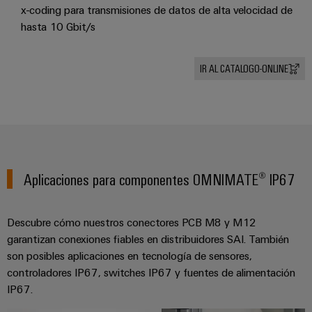
aguas
de
x-coding para transmisiones de datos de alta velocidad de
residuales
cables
hasta 10 Gbit/s
Soluciones
para
la
IR AL CATALOGO-ONLINE
industria
Application
del
IoT
agua
Centre
y
de
aguas
residuales
Novedades
Aplicaciones para componentes OMNIMATE® IP67
de producto
Conectividad
práctica para
tu industria.
Descubre cómo nuestros conectores PCB M8 y M12
Nuestras
garantizan conexiones fiables en distribuidores SAI. También
novedades
para
son posibles aplicaciones en tecnología de sensores,
Industrial
controladores IP67, switches IP67 y fuentes de alimentación
Connectivity.
IP67.