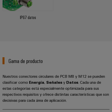
la
de
Building
industria
asistencia
Soporte
marítima
Workplace
Prensa
técnico
IP67 datos
Distribution
solutions
Energía
boxes
eólica
Company
Cumplimiento
Excelencia
News
medioambiental
operativa
Sistemas
de
en
Electrónica
Notas
y
energía
los
de
soluciones
eólica
productos
Relés
prensa
Energía
Gama de producto
y
Automatización
PSIRT
fotovoltaica
relés
descentralizada
Aprovechar
de
Datos
Nuestros
Nuestros conectores circulares de PCB M8 y M12 se pueden
la
Automatización
estado
de
partners
energía
clasificar como
Energía
,
Señales
y
Datos
. Cada una de
industrial
sólido
solar
ingeniería
estas categorías está especialmente optimizada para sus
para
Distribución
respectivos requisitos y ofrece distintas características que son
Industrial
una
Aisladores
Catálogos
decisivas para cada área de aplicación.
mayor
analytics
Red
y
técnicos
eficiencia
de
convertidores
de
de