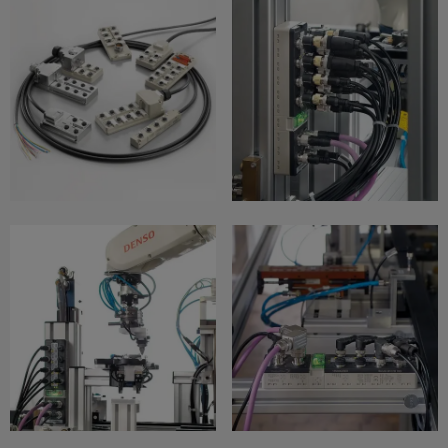
Configurador
Weidmüller
Ingeniería
digital
avanzada:
intuitiva,
sencilla y
rápida