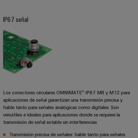
para
la
E/S
infraestructura
Aceptamos
circuito
de
Ethernet
Desafíos
impreso
IP67 señal
edificios
industrial
Es
Fabricación
Servicios
Paneles
Becarios
de
de
táctiles
cuadros
conectores
eléctricos
para
Herramientas
Soluciones
circuito
de
para
impreso
los
ingeniería
retos
y
Fabricante
de
visualización
de
la
Los conectores circulares OMNIMATE® IP67 M8 y M12 para
fabricación
dispositivos
aplicaciones de señal garantizan una transmisión precisa y
de
Medición
originales
fiable tanto para señales analógicas como digitales. Son
cuadros
de
eléctricos
(OEM)
versátiles e ideales para aplicaciones donde se requiere la
energía
transmisión de señal estable sin interferencias ​
Maquinaria
Weidmüller
Soluciones
Transmisión precisa de señales: fiable tanto para señales