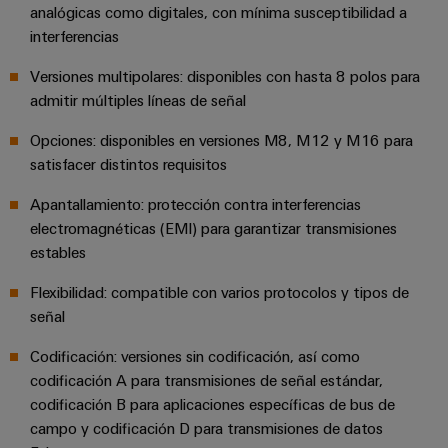
para
Industrial
analógicas como digitales, con mínima susceptibilidad a
los
AI
interferencias
diferentes
sectores
Acceso
Versiones multipolares: disponibles con hasta 8 polos para
de
la
remoto
admitir múltiples líneas de señal
automatización
de
Plataforma
Opciones: disponibles en versiones M8, M12 y M16 para
máquinas
satisfacer distintos requisitos
de
y
la
Servicio
Apantallamiento: protección contra interferencias
automatización
Industrial
electromagnéticas (EMI) para garantizar transmisiones
industrial
easyConnect
estables
Oil
Application
&
Flexibilidad: compatible con varios protocolos y tipos de
IoT
señal
Gas
Centre
Garantizar
Codificación: versiones sin codificación, así como
un
codificación A para transmisiones de señal estándar,
funcionamiento
seguro
codificación B para aplicaciones específicas de bus de
Workplace
con
campo y codificación D para transmisiones de datos
soluciones
&