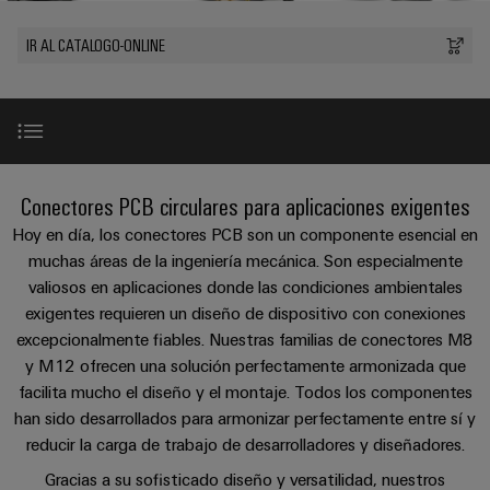
Cliente
Pair
conectores
tangibles
Weidmüller
Montaje
Weidmüller
Empresa
y
Ethernet
para
IR AL CATALOGO-ONLINE
Dónde
personalizado
las
circuito
Datos
soluciones
Estamos
de
VISTA
Tecnología
se
impreso
y
PREVIA
Ventas
cables
de
pueden
Webinars
cifras
experimentar.
conexión
Cajas
Fast
Condiciones
SNAP
y
Sostenibilidad
Almacenamiento
Global
Delivery
IP67 Power
Conectores PCB circulares para aplicaciones exigentes
de
IN
componentes
de
Service
Compliance
Venta
Hoy en día, los conectores PCB son un componente esencial en
energía
Tecnología
Sistemas
IP67 señal
muchas áreas de la ingeniería mecánica. Son especialmente
Soluciones
Ubicaciones
Subscripción
de
de
y
valiosos en aplicaciones donde las condiciones ambientales
Consultoría
al
conexión
paso
productos
Información
exigentes requieren un diseño de dispositivo con conexiones
e
IP67 datos
para
Newsletter
PUSH
para
excepcionalmente fiables. Nuestras familias de conectores M8
de
sistemas
ingeniería
IN
cables
y M12 ofrecen una solución perfectamente armonizada que
de
gestión
digital
almacenamiento
y
Casos prácticos
facilita mucho el diseño y el montaje. Todos los componentes
y
u-
de
han sido desarrollados para armonizar perfectamente entre sí y
componentes
certificados
Connectivity
energía
OS
reducir la carga de trabajo de desarrolladores y diseñadores.
(ESS)
Consulting
FAQ
edge
Cables
Orange
Gracias a su sofisticado diseño y versatilidad, nuestros