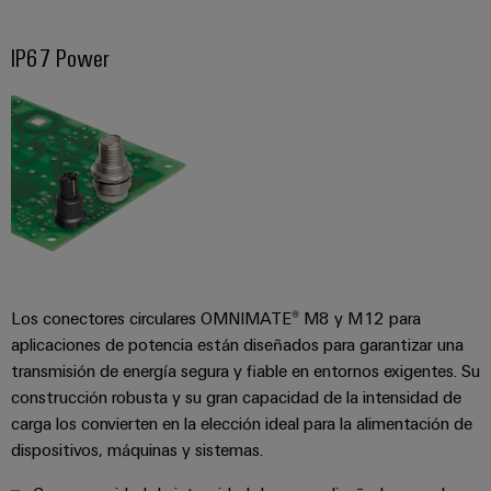
Industrial
los
partners
de
producto
IoT
recursos
de
medida
IP67 Power
Reparaciones
Energía
Industrial
IIoT
Fuentes
y
Tradicional
Security
y
de
piezas
El
Automatización
Plataforma
alimentación
futuro
de
de
de
Encuentra
repuesto
la
Carcasas
servicio
a
generación
para
Cursos
industrial
tu
de
componentes
energía
de
easyConnect
partner
probada
electrónicos
formación
para
Software
y
Fabricantes
soluciones
Los conectores circulares OMNIMATE® M8 y M12 para
Protección
para
seminarios
de
aplicaciones de potencia están diseñados para garantizar una
de
contra
IIoT
web
dispositivos
transmisión de energía segura y fiable en entornos exigentes. Su
IIoT
rayos
y
construcción robusta y su gran capacidad de la intensidad de
Soluciones
y
y
de
automatización
carga los convierten en la elección ideal para la alimentación de
automatización
sobretensiones
conectividad
dispositivos, máquinas y sistemas.
Opciones
innovadoras
Soluciones
de
para
PV