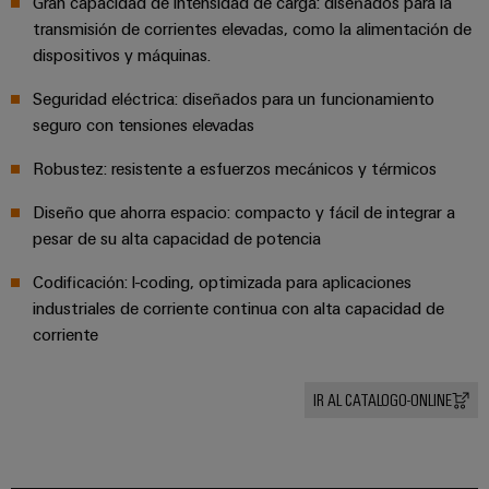
Gran capacidad de intensidad de carga: diseñados para la
de
dispositivos
pedido
combiner
Eventos
transmisión de corrientes elevadas, como la alimentación de
gestión
digital
Hidrógeno
boxes
y
dispositivos y máquinas.
de
El
ferias
la
eShop
Distribuidores
Seguridad eléctrica: diseñados para un funcionamiento
hidrógeno
energía
como
seguro con tensiones elevadas
de
Ferias
Interfaz
tecnología
bus
globales
clave
Power
OCI
Robustez: resistente a esfuerzos mecánicos y térmicos
para
de
y
Plant
la
campo
Interfaz
eventos
Diseño que ahorra espacio: compacto y fácil de integrar a
Controller
transición
pesar de su alta capacidad de potencia
EDI
energética
Ferias
Codificación: l-coding, optimizada para aplicaciones
Infraestructura
Locales
Automatización
Fabricante
VISTA
industriales de corriente continua con alta capacidad de
de
y
PREVIA
de
Experiencia
corriente
edificios
software
dispositivos
Digital
Soluciones
para
Monitorizadores
IR AL CATALOGO-ONLINE
Bornes
las
necesidades
y
Sistemas
Carreras
específicas
conectores
de
profesionales
de