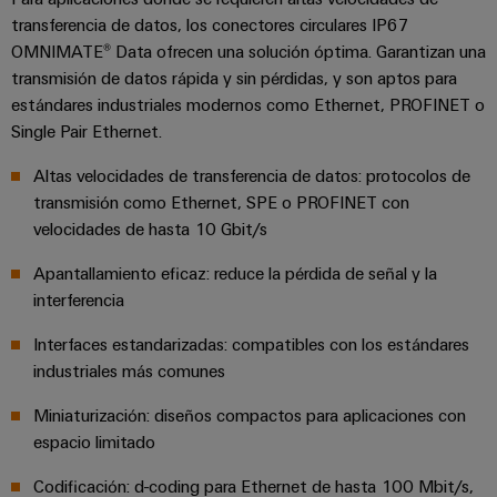
ferroviario
de
transferencia de datos, los conectores circulares IP67
Transmisión
distribución
OMNIMATE® Data ofrecen una solución óptima. Garantizan una
y
transmisión de datos rápida y sin pérdidas, y son aptos para
estándares industriales modernos como Ethernet, PROFINET o
distribución
Single Pair Ethernet.
Servicio
Estabilidad
y
de
Altas velocidades de transferencia de datos: protocolos de
seguridad
montaje
para
transmisión como Ethernet, SPE o PROFINET con
las
velocidades de hasta 10 Gbit/s
Guías
redes
energéticas
montadas
Apantallamiento eficaz: reduce la pérdida de señal y la
modernas
interferencia
Cajas
Tratamiento
modificadas
Interfaces estandarizadas: compatibles con los estándares
de
y
industriales más comunes
agua
adaptadas
y
Miniaturización: diseños compactos para aplicaciones con
tratamiento
espacio limitado
Montaje
de
personalizado
Codificación: d-coding para Ethernet de hasta 100 Mbit/s,