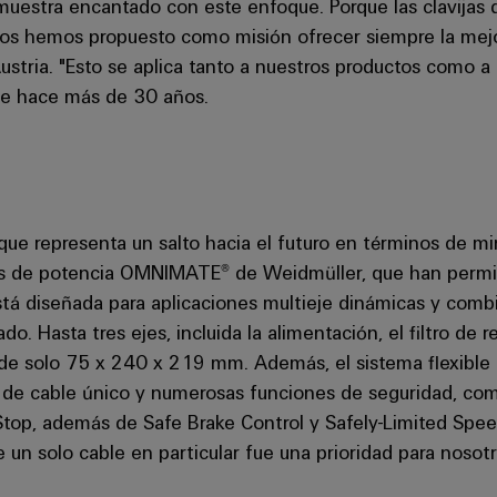
 muestra encantado con este enfoque. Porque las clavijas
Nos hemos propuesto como misión ofrecer siempre la mejo
stria. "Esto se aplica tanto a nuestros productos como a
de hace más de 30 años.
ue representa un salto hacia el futuro en términos de min
dos de potencia OMNIMATE® de Weidmüller, que han permit
á diseñada para aplicaciones multieje dinámicas y comb
 Hasta tres ejes, incluida la alimentación, el filtro de re
 de solo 75 x 240 x 219 mm. Además, el sistema flexible
a de cable único y numerosas funciones de seguridad, co
Stop, además de Safe Brake Control y Safely-Limited Spee
e un solo cable en particular fue una prioridad para nosotr