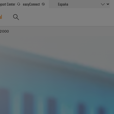
port Center
easyConnect
al
D 2000