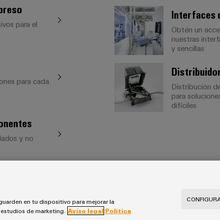
mpreso
Interfaces 
ivos para el
Obtén un acces
nuestras inter
y sencillas
Distribuido
iones para cada
Distribución d
para solucione
difíciles
ponentes
blados y no
CONFIGURA
guarden en tu dispositivo para mejorar la
s estudios de marketing.
Aviso legal
Política