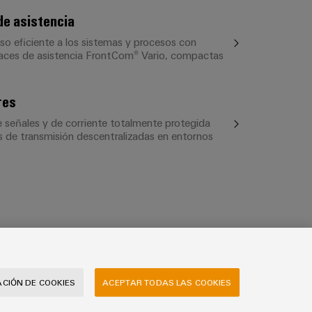
de asistencia
o eficiente a los sistemas y procesos con
faces de asistencia FrontCom® Vario, compactas
res
e señales y de corriente totalmente protegida
s de transmisión descentralizadas en entornos
CIÓN DE COOKIES
ACEPTAR TODAS LAS COOKIES