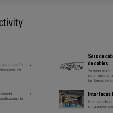
tivity
Sets de cab
de cables
 planificación
peraciones de
Ya sean estánd
orientados a t
las tareas de 
Interfaces 
ciencia:
anificación, la
Recableado efi
sin grandes pe