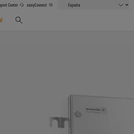
port Center
easyConnect
al