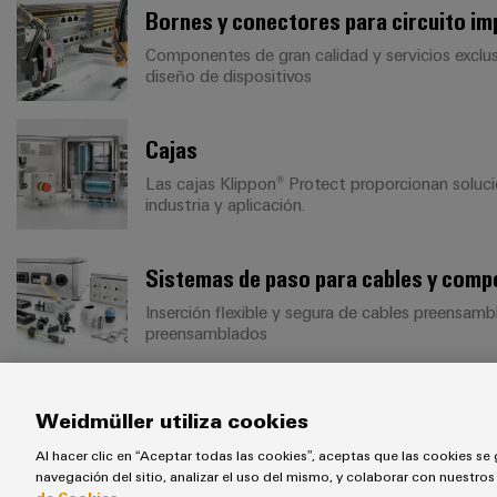
Bornes y conectores para circuito i
Componentes de gran calidad y servicios exclus
diseño de dispositivos
Cajas
Las cajas Klippon® Protect proporcionan soluc
industria y aplicación.
Sistemas de paso para cables y com
Inserción flexible y segura de cables preensam
preensamblados
Weidmüller utiliza cookies
Al hacer clic en “Aceptar todas las cookies”, aceptas que las cookies se 
navegación del sitio, analizar el uso del mismo, y colaborar con nuestro