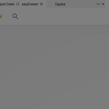
port Center
easyConnect
al