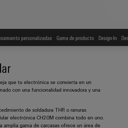
esamiento personalizadas
Gama de producto
Design-In
De
lar
deja que tu electrónica se convierta en un
inado con una funcionalidad innovadora y una
cedimiento de soldadura THR o ranuras
odular electrónica CH20M combina todo en uno.
La amplia gama de carcasas ofrece un área de