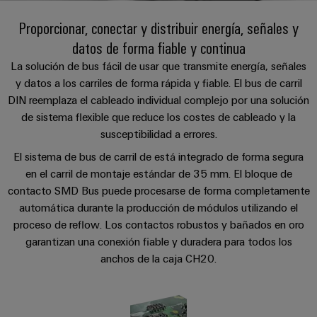
Cliente
Pair
conectores
tangibles
Weidmüller
Montaje
Weidmüller
Empresa
y
Proporcionar, conectar y distribuir energía, señales y
Ethernet
para
Dónde
personalizado
las
datos de forma fiable y continua
circuito
Datos
soluciones
Estamos
de
VISTA
Tecnología
se
impreso
y
PREVIA
La solución de bus fácil de usar que transmite energía, señales
Ventas
cables
de
pueden
Webinars
cifras
y datos a los carriles de forma rápida y fiable. El bus de carril
experimentar.
conexión
Cajas
DIN reemplaza el cableado individual complejo por una solución
Fast
Condiciones
SNAP
y
Sostenibilidad
Almacenamiento
Global
de sistema flexible que reduce los costes de cableado y la
Delivery
de
IN
componentes
de
susceptibilidad a errores.
Service
Compliance
Venta
energía
El sistema de bus de carril de está integrado de forma segura
Tecnología
Sistemas
Soluciones
Ubicaciones
en el carril de montaje estándar de 35 mm. El bloque de
Subscripción
de
de
y
contacto SMD Bus puede procesarse de forma completamente
Consultoría
al
conexión
paso
productos
Información
automática durante la producción de módulos utilizando el
e
para
Newsletter
PUSH
para
de
proceso de reflow. Los contactos robustos y bañados en oro
sistemas
ingeniería
IN
cables
de
gestión
garantizan una conexión fiable y duradera para todos los
digital
almacenamiento
y
y
anchos de la caja CH20.
u-
de
componentes
certificados
Connectivity
energía
OS
(ESS)
Consulting
edge
Cables
Orange