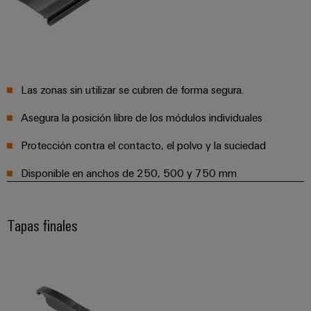
integradas
Accesorios
para
la
Herramientas
industria
de
Máquinas
procesos
automáticas
Las zonas sin utilizar se cubren de forma segura.
Sector
ferroviario
Asegura la posición libre de los módulos individuales
Software
Soluciones
Protección contra el contacto, el polvo y la suciedad
modernas
Señalizadores
y
digitales
Disponible en anchos de 250, 500 y 750 mm
Impresoras
para
industriales
una
movilidad
Tapas finales
Industry
respetuosa
con
light
el
clima
Infraestructura
en
del
el
transporte
armario