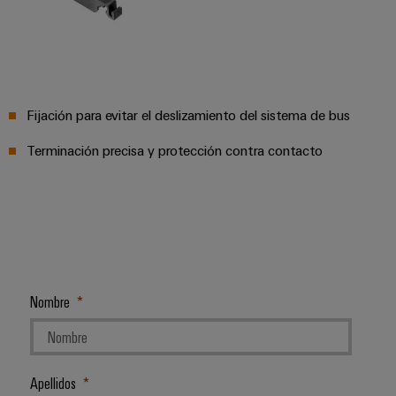
ferroviario
de
Transmisión
distribución
y
distribución
Servicio
Estabilidad
Fijación para evitar el deslizamiento del sistema de bus
y
de
seguridad
Terminación precisa y protección contra contacto
montaje
para
las
Guías
redes
energéticas
montadas
modernas
Cajas
Tratamiento
modificadas
de
y
Nombre
agua
adaptadas
y
tratamiento
Montaje
de
personalizado
Apellidos