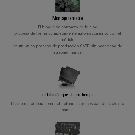
Centro
computing
de
Mag
Ingeniería
de
conexión,
|
digital
datos
cables
Montaje rentable
Customer
Soluciones
Cuadro
Weidmüller
de
Magazine
El bloque de contacto de bus se
y
y
Configurator
conexión
procesa de forma completamente automática junto con el
productos
Academia
campo
(patch)
módulo
para
Servicios
en un único proceso de producción SMT, sin necesidad de
centros
Weidmüller
y
Cableado
de
de
retrabajo manual.
cables
datos:
Recursos
de
conectores
eficientes,
Humanos
campo
para
Interfaces
fiables
y
circuito
y
Nuestro
Configurador
escalables
impreso
soluciones
equipo
Weidmüller
Construcción
de
Instalación que ahorra tiempo
de
Servicios
naval
migración
Medición
dirección
de
El sistema de bus compacto elimina la necesidad de cableado
Soluciones
para
inteligente
manual.
laboratorio
integrales
PLC
Política
de
Smart
de
conexión
Interfaces
Cabinet
para
calidad
Soporte