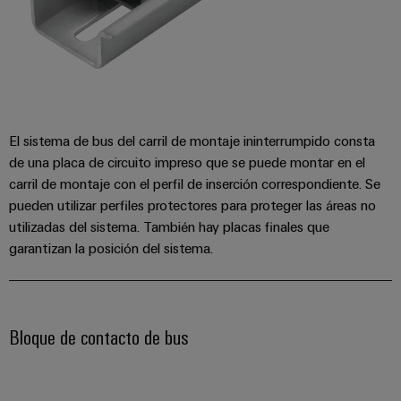
Industrial
los
partners
de
producto
IoT
recursos
de
medida
Reparaciones
Energía
Industrial
IIoT
Fuentes
y
Tradicional
Security
y
de
piezas
El
Automatización
Plataforma
alimentación
futuro
de
de
El sistema de bus del carril de montaje ininterrumpido consta
de
Encuentra
repuesto
la
Carcasas
de una placa de circuito impreso que se puede montar en el
servicio
a
generación
para
carril de montaje con el perfil de inserción correspondiente. Se
Cursos
industrial
tu
de
pueden utilizar perfiles protectores para proteger las áreas no
componentes
energía
de
easyConnect
partner
probada
utilizadas del sistema. También hay placas finales que
electrónicos
formación
para
garantizan la posición del sistema.
Software
y
Fabricantes
soluciones
Protección
para
seminarios
de
de
contra
IIoT
web
dispositivos
IIoT
rayos
y
Soluciones
y
Bloque de contacto de bus
y
de
automatización
automatización
sobretensiones
conectividad
Opciones
innovadoras
Soluciones
de
para
PV