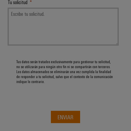
Tu solicitud
Tus datos serán tratados exclusivamente para gestionar tu solicitud,
no se utilizarán para ningún otro fin ni se compartirán con terceros.
Los datos almacenados se eliminarán una vez cumplida la finalidad
de responder a tu solicitud, salvo que el contexto de la comunicación
indique lo contrario.
Configurador
Weidmüller
Ingeniería
digital
avanzada:
intuitiva,
ENVIAR
sencilla y
rápida