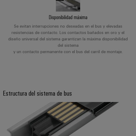
la
de
Building
industria
asistencia
Soporte
marítima
Workplace
Disponibilidad máxima
Prensa
técnico
Distribution
solutions
Energía
Se evitan interrupciones no deseadas en el bus y elevadas
boxes
eólica
Company
Cumplimiento
resistencias de contacto. Los contactos bañados en oro y el
Excelencia
diseño universal del sistema garantizan la máxima disponibilidad
News
medioambiental
operativa
Sistemas
del sistema
de
en
y un contacto permanente con el bus del carril de montaje.
Electrónica
Notas
y
energía
los
de
soluciones
eólica
productos
Relés
prensa
Energía
y
Automatización
PSIRT
fotovoltaica
relés
descentralizada
Aprovechar
de
Datos
Nuestros
Estructura del sistema de bus
la
Automatización
estado
de
partners
energía
industrial
sólido
solar
ingeniería
para
Distribución
Industrial
una
Aisladores
Catálogos
mayor
analytics
Red
y
técnicos
eficiencia
de
convertidores
de
de