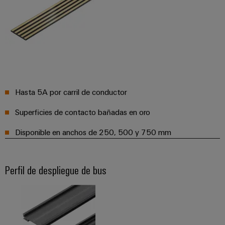
para
la
E/S
infraestructura
Aceptamos
circuito
de
Ethernet
Desafíos
impreso
edificios
industrial
Es
Fabricación
Servicios
Paneles
Becarios
de
de
táctiles
cuadros
conectores
eléctricos
para
Hasta 5A por carril de conductor
Herramientas
Soluciones
circuito
de
para
Superficies de contacto bañadas en oro
impreso
los
ingeniería
retos
Disponible en anchos de 250, 500 y 750 mm
y
Fabricante
de
visualización
de
la
fabricación
dispositivos
de
Medición
Perfil de despliegue de bus
originales
cuadros
de
eléctricos
(OEM)
energía
Maquinaria
Weidmüller
Soluciones