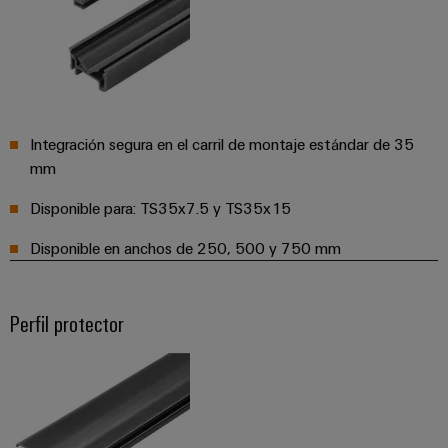
para
Industrial
los
AI
diferentes
sectores
Acceso
de
la
remoto
automatización
de
Plataforma
Integración segura en el carril de montaje estándar de 35
máquinas
de
mm
y
la
Servicio
Disponible para: TS35x7.5 y TS35x15
automatización
Industrial
industrial
easyConnect
Disponible en anchos de 250, 500 y 750 mm
Oil
Application
&
IoT
Gas
Perfil protector
Centre
Garantizar
un
funcionamiento
seguro
Workplace
con
soluciones
&