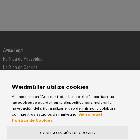
Aviso Legal
Política de Privacidad
Política de Cookies
Política de Compras
Política de Calidad
Weidmüller utiliza cookies
Al hacer clic en “Aceptar todas las cookies”, aceptas que
Weidmüller
las cookies se guarden en tu dispositivo para mejorar la
Pol. Ind. Sudoeste Calle Narcís Monturiol 11-13
navegación del sitio, analizar el uso del mismo, y colaborar
con nuestros estudios de marketing.
Aviso legal
08960 Sant Just Desvern
Política de Cookies
Teléfono +34 934 803 386
CONFIGURACIÓN DE COOKIES