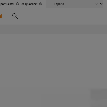
port Center
easyConnect
al