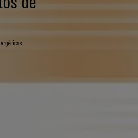
tos de
nergéticos