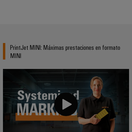
PrintJet MINI: Máximas prestaciones en formato
MINI
Configurador
Weidmüller
Ingeniería
digital
avanzada:
intuitiva,
sencilla y
rápida