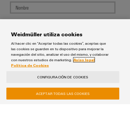
Apellidos
Weidmüller utiliza cookies
Al hacer clic en “Aceptar todas las cookies”, aceptas que
E-Mail
las cookies se guarden en tu dispositivo para mejorar la
navegación del sitio, analizar el uso del mismo, y colaborar
con nuestros estudios de marketing.
Aviso legal
Política de Cookies
Empresa
CONFIGURACIÓN DE COOKIES
ACEPTAR TODAS LAS COOKIES
Código Postal
Teléfono