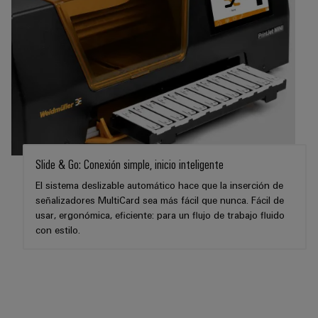
para
Industrial
los
AI
diferentes
sectores
Acceso
de
la
remoto
automatización
de
Plataforma
máquinas
de
y
la
Servicio
automatización
Industrial
industrial
Slide & Go: Conexión simple, inicio inteligente
easyConnect
El sistema deslizable automático hace que la inserción de
Oil
señalizadores MultiCard sea más fácil que nunca. Fácil de
Application
&
usar, ergonómica, eficiente: para un flujo de trabajo fluido
IoT
Gas
con estilo.
Centre
Garantizar
un
funcionamiento
seguro
Workplace
con
soluciones
&