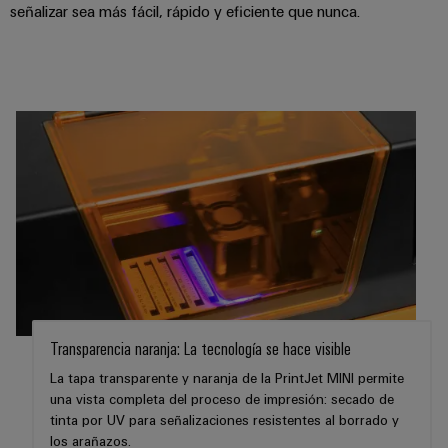
de
señalizar sea más fácil, rápido y eficiente que nunca.
dispositivos
pedido
combiner
Eventos
gestión
digital
Hidrógeno
boxes
y
de
El
ferias
la
eShop
Distribuidores
hidrógeno
energía
como
de
Ferias
Interfaz
tecnología
bus
globales
clave
Power
OCI
para
de
y
Plant
la
campo
Interfaz
eventos
Controller
transición
EDI
energética
Ferias
Infraestructura
Locales
Automatización
Fabricante
VISTA
de
y
PREVIA
de
Experiencia
edificios
software
dispositivos
Digital
Soluciones
Transparencia naranja: La tecnología se hace visible
para
Monitorizadores
Bornes
las
La tapa transparente y naranja de la PrintJet MINI permite
necesidades
y
una vista completa del proceso de impresión: secado de
Sistemas
Carreras
específicas
tinta por UV para señalizaciones resistentes al borrado y
conectores
de
profesionales
de
los arañazos.