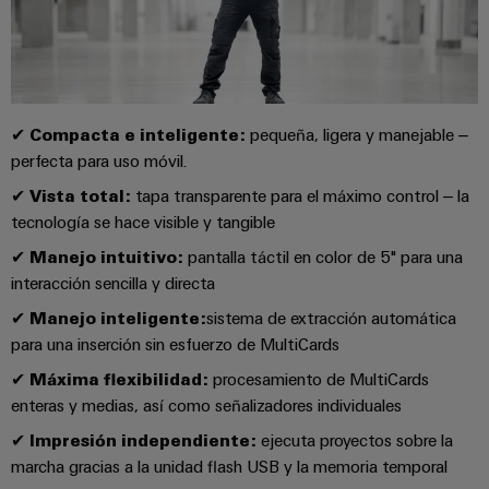
la
de
Building
industria
asistencia
Soporte
marítima
Workplace
Prensa
técnico
Distribution
solutions
Energía
boxes
eólica
Company
Cumplimiento
✔
Compacta e inteligente:
pequeña, ligera y manejable –
Excelencia
News
medioambiental
operativa
perfecta para uso móvil.
Sistemas
de
en
Electrónica
Notas
y
✔
Vista total:
tapa transparente para el máximo control – la
energía
los
de
soluciones
eólica
tecnología se hace visible y tangible
productos
Relés
prensa
✔
Manejo intuitivo:
pantalla táctil en color de 5" para una
Energía
y
Automatización
PSIRT
interacción sencilla y directa
fotovoltaica
relés
descentralizada
Aprovechar
✔
Manejo inteligente:
sistema de extracción automática
de
Datos
Nuestros
la
Automatización
para una inserción sin esfuerzo de MultiCards
estado
de
partners
energía
industrial
sólido
solar
ingeniería
✔
Máxima flexibilidad:
procesamiento de MultiCards
para
Distribución
enteras y medias, así como señalizadores individuales
Industrial
una
Aisladores
Catálogos
✔
Impresión independiente:
ejecuta proyectos sobre la
mayor
analytics
Red
y
técnicos
eficiencia
marcha gracias a la unidad flash USB y la memoria temporal
de
convertidores
de
de