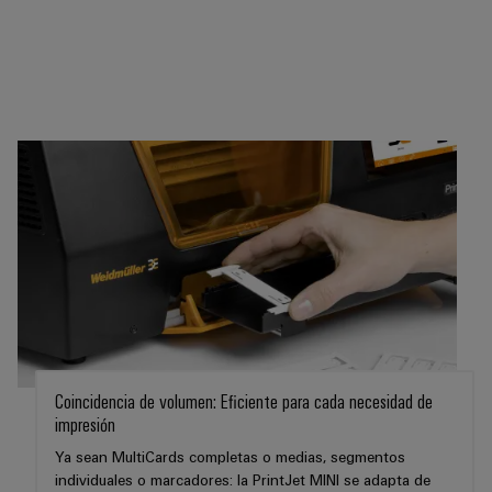
integradas
Accesorios
para
la
Herramientas
industria
de
Máquinas
procesos
automáticas
Sector
ferroviario
Software
Soluciones
modernas
Señalizadores
y
digitales
Impresoras
para
industriales
una
movilidad
Industry
respetuosa
con
light
el
Coincidencia de volumen: Eficiente para cada necesidad de
clima
impresión
Infraestructura
en
del
Ya sean MultiCards completas o medias, segmentos
el
individuales o marcadores: la PrintJet MINI se adapta de
transporte
armario