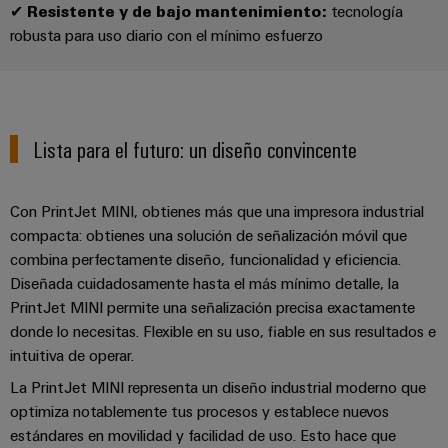
Industrial
✔
Resistente y de bajo mantenimiento:
tecnología
los
partners
de
producto
IoT
recursos
robusta para uso diario con el mínimo esfuerzo
de
medida
Reparaciones
Energía
Industrial
IIoT
Fuentes
y
Tradicional
Security
y
de
piezas
El
Automatización
Plataforma
alimentación
futuro
de
Lista para el futuro: un diseño convincente
de
de
Encuentra
repuesto
la
Carcasas
servicio
a
generación
para
Cursos
Con PrintJet MINI, obtienes más que una impresora industrial
industrial
tu
de
componentes
energía
de
compacta: obtienes una solución de señalización móvil que
easyConnect
partner
probada
electrónicos
formación
combina perfectamente diseño, funcionalidad y eficiencia.
para
Software
Diseñada cuidadosamente hasta el más mínimo detalle, la
y
Fabricantes
soluciones
Protección
para
PrintJet MINI permite una señalización precisa exactamente
seminarios
de
de
contra
donde lo necesitas. Flexible en su uso, fiable en sus resultados e
IIoT
web
dispositivos
IIoT
rayos
intuitiva de operar.
y
Soluciones
y
y
de
automatización
La PrintJet MINI representa un diseño industrial moderno que
automatización
sobretensiones
conectividad
optimiza notablemente tus procesos y establece nuevos
Opciones
innovadoras
Soluciones
estándares en movilidad y facilidad de uso. Esto hace que
de
para
PV