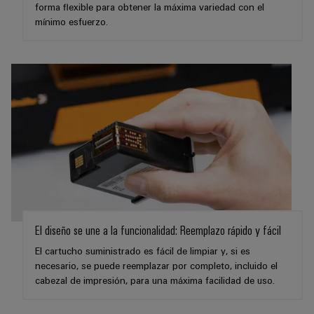
ferroviario
forma flexible para obtener la máxima variedad con el
de
mínimo esfuerzo.
Transmisión
distribución
y
distribución
Servicio
Estabilidad
y
de
seguridad
montaje
para
las
Guías
redes
energéticas
montadas
modernas
Cajas
Tratamiento
modificadas
de
El diseño se une a la funcionalidad: Reemplazo rápido y fácil
y
agua
El cartucho suministrado es fácil de limpiar y, si es
adaptadas
y
necesario, se puede reemplazar por completo, incluido el
tratamiento
cabezal de impresión, para una máxima facilidad de uso.
Montaje
de
personalizado