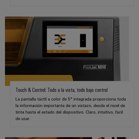
para
la
E/S
infraestructura
Aceptamos
circuito
de
Ethernet
Desafíos
impreso
edificios
industrial
Es
Fabricación
Servicios
Paneles
Becarios
de
de
táctiles
cuadros
conectores
eléctricos
para
Herramientas
Soluciones
circuito
de
para
impreso
los
ingeniería
retos
y
Fabricante
de
Touch & Control: Todo a la vista, todo bajo control
visualización
de
la
fabricación
dispositivos
La pantalla táctil a color de 5" integrada proporciona toda
de
Medición
la información importante de un vistazo, desde el nivel de
originales
cuadros
de
tinta hasta el estado del dispositivo. Claro, intuitivo, fácil
eléctricos
(OEM)
de usar.
energía
Maquinaria
Weidmüller
Soluciones