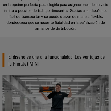
Centro
computing
de
Mag
Ingeniería
en la opción perfecta para elegirla para asignaciones de servicio
de
conexión,
El complemento perfecto
|
digital
in situ o puestos de trabajo itinerantes. Gracias a su diseño, es
datos
cables
Customer
fácil de transportar y se puede utilizar de manera flexible,
Soluciones
Cuadro
Weidmüller
de
Magazine
Asesoramiento y soporte
dondequiera que se necesite fiabilidad en la señalización de
y
y
Configurator
conexión
armarios de distribución.
productos
Academia
campo
(patch)
para
Servicios
centros
Weidmüller
y
Cableado
de
de
cables
datos:
Recursos
de
conectores
eficientes,
Humanos
El diseño se une a la funcionalidad: ​Las ventajas de
campo
para
Interfaces
fiables
y
circuito
la PrintJet MINI
y
Nuestro
Configurador
escalables
impreso
soluciones
equipo
Weidmüller
Construcción
de
de
Servicios
naval
migración
Medición
dirección
de
Soluciones
para
inteligente
laboratorio
integrales
PLC
Política
de
Smart
de
conexión
Interfaces
Cabinet
para
calidad
Soporte