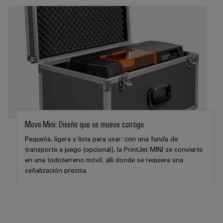
aguas
de
residuales
cables
Soluciones
para
la
industria
Application
del
IoT
agua
Centre
y
de
aguas
residuales
Novedades
Move Mini: Diseño que se mueve contigo
de producto
Pequeña, ligera y lista para usar: con una funda de
Conectividad
transporte a juego (opcional), la PrintJet MINI se convierte
práctica para
tu industria.
en una todoterreno móvil, allí donde se requiera una
Nuestras
señalización precisa.
novedades
para
Industrial
Connectivity.