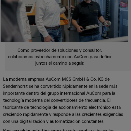
Industrial
los
partners
de
producto
IoT
recursos
de
medida
Reparaciones
Energía
Industrial
IIoT
Fuentes
y
Tradicional
Security
y
de
piezas
El
Automatización
Plataforma
alimentación
futuro
de
de
de
Encuentra
repuesto
Como proveedor de soluciones y consultor,
la
Carcasas
servicio
a
colaboramos estrechamente con AuCom para definir
generación
para
Cursos
industrial
tu
de
juntos el camino a seguir.
componentes
energía
de
easyConnect
partner
probada
electrónicos
formación
para
La moderna empresa AuCom MCS GmbH & Co. KG de
Software
y
Fabricantes
soluciones
Sendenhorst se ha convertido rápidamente en la sede más
Protección
para
seminarios
de
de
importante dentro del grupo internacional AuCom para la
contra
IIoT
web
dispositivos
IIoT
tecnología moderna del convertidores de frecuencia. El
rayos
y
Soluciones
fabricante de tecnología de accionamiento electrónico está
y
y
de
automatización
creciendo rápidamente y responde a las crecientes exigencias
automatización
sobretensiones
conectividad
Opciones
con una digitalización y automatización constantes.
innovadoras
Soluciones
de
para
PV
Para respaldar estratégicamente este cambio y hacer los