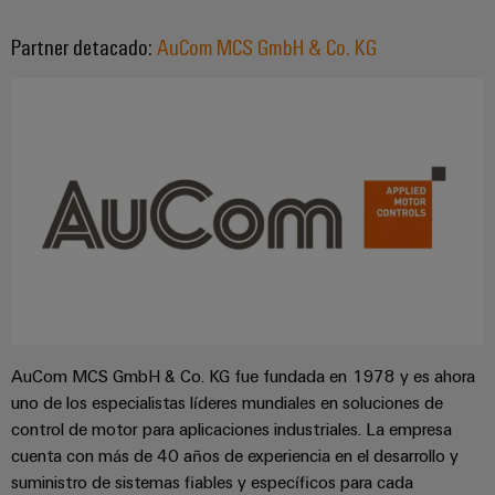
Centro
computing
de
Mag
Ingeniería
de
conexión,
|
digital
Partner detacado:
AuCom MCS GmbH & Co. KG
datos
cables
Customer
Soluciones
Cuadro
Weidmüller
de
Magazine
y
y
Configurator
conexión
productos
Academia
campo
(patch)
para
Servicios
centros
Weidmüller
y
Cableado
de
de
cables
datos:
Recursos
de
conectores
eficientes,
Humanos
campo
para
Interfaces
fiables
y
circuito
y
Nuestro
Configurador
escalables
impreso
soluciones
equipo
Weidmüller
Construcción
de
de
Servicios
naval
migración
Medición
AuCom MCS GmbH & Co. KG fue fundada en 1978 y es ahora
dirección
de
Soluciones
para
inteligente
uno de los especialistas líderes mundiales en soluciones de
laboratorio
integrales
PLC
Política
control de motor para aplicaciones industriales. La empresa
de
Smart
de
conexión
cuenta con más de 40 años de experiencia en el desarrollo y
Interfaces
Cabinet
para
suministro de sistemas fiables y específicos para cada
calidad
Soporte