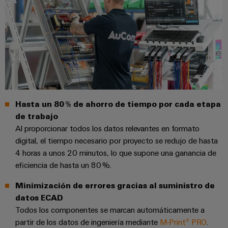
integradas
Accesorios
para
la
Herramientas
industria
de
Máquinas
procesos
automáticas
Sector
ferroviario
Software
Soluciones
Hasta un 80 % de ahorro de tiempo por cada etapa
modernas
Señalizadores
de trabajo
y
digitales
Al proporcionar todos los datos relevantes en formato
Impresoras
para
digital, el tiempo necesario por proyecto se redujo de hasta
industriales
una
4 horas a unos 20 minutos, lo que supone una ganancia de
movilidad
Industry
eficiencia de hasta un 80 %.
respetuosa
con
light
el
Minimización de errores gracias al suministro de
clima
datos ECAD
Infraestructura
en
Todos los componentes se marcan automáticamente a
del
el
partir de los datos de ingeniería mediante
M-Print® PRO
.
transporte
armario