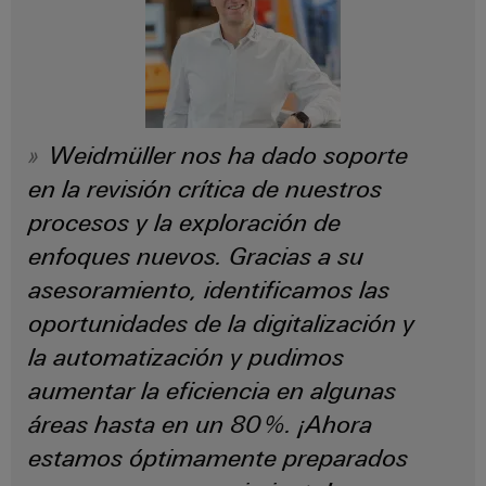
para
la
E/S
infraestructura
Aceptamos
circuito
de
Ethernet
Desafíos
impreso
edificios
industrial
Es
Fabricación
Servicios
Paneles
Becarios
de
de
Weidmüller nos ha dado soporte
táctiles
cuadros
conectores
en la revisión crítica de nuestros
eléctricos
para
Herramientas
Soluciones
circuito
procesos y la exploración de
de
para
impreso
enfoques nuevos. Gracias a su
los
ingeniería
retos
asesoramiento, identificamos las
y
Fabricante
de
visualización
oportunidades de la digitalización y
de
la
fabricación
dispositivos
la automatización y pudimos
de
Medición
originales
cuadros
aumentar la eficiencia en algunas
de
eléctricos
(OEM)
energía
áreas hasta en un 80 %. ¡Ahora
Maquinaria
estamos óptimamente preparados
Weidmüller
Soluciones