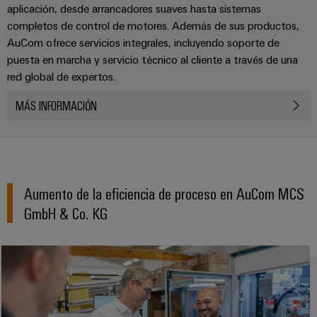
la
de
Building
aplicación, desde arrancadores suaves hasta sistemas
industria
asistencia
completos de control de motores. Además de sus productos,
Soporte
marítima
Workplace
AuCom ofrece servicios integrales, incluyendo soporte de
Prensa
técnico
Distribution
solutions
Energía
puesta en marcha y servicio técnico al cliente a través de una
boxes
eólica
Company
Cumplimiento
red global de expertos.
Excelencia
News
medioambiental
operativa
MÁS INFORMACIÓN
Sistemas
de
en
Electrónica
Notas
y
energía
los
de
soluciones
eólica
productos
Relés
prensa
Energía
y
Automatización
PSIRT
fotovoltaica
relés
Aumento de la eficiencia de proceso en AuCom MCS
descentralizada
Aprovechar
de
Datos
GmbH & Co. KG
Nuestros
la
Automatización
estado
de
partners
energía
industrial
sólido
solar
ingeniería
para
Distribución
Industrial
una
Aisladores
Catálogos
mayor
analytics
Red
y
técnicos
eficiencia
de
convertidores
de
de