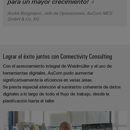
para un mayor crecimiento!
para
Industrial
los
AI
diferentes
André Borgmann, Jefe de Operaciones, AuCom MCS
sectores
GmbH & Co. KG
Acceso
de
la
remoto
automatización
de
Plataforma
máquinas
de
y
Lograr el éxito juntos con Connectivity Consulting
la
Servicio
automatización
Industrial
Con el asesoramiento integral de Weidmüller y el uso de
industrial
easyConnect
herramientas digitales, AuCom pudo aumentar
Oil
significativamente la eficiencia en varias áreas.
Application
&
Se presta especial atención al suministro coherente de datos
IoT
Gas
digitales a lo largo de todo el flujo de trabajo, desde la
Centre
Garantizar
planificación hasta el taller.
un
funcionamiento
seguro
Workplace
con
soluciones
&