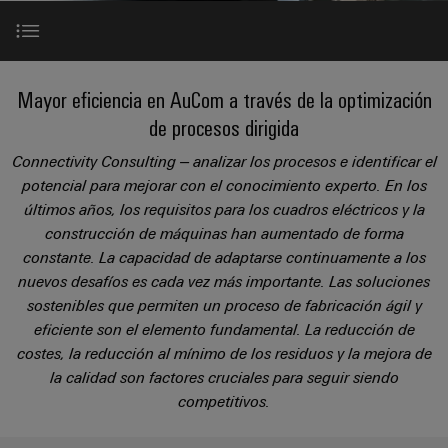
Cliente
Pair
conectores
tangibles
Weidmüller
Montaje
Weidmüller
Empresa
y
Ethernet
para
Dónde
personalizado
las
circuito
Datos
soluciones
Estamos
de
VISTA
Tecnología
Partner destacado
se
impreso
y
PREVIA
Mayor eficiencia en AuCom a través de la optimización
Ventas
cables
de
pueden
Webinars
cifras
de procesos dirigida
experimentar.
conexión
Cajas
Fast
AuCom en transición
Condiciones
SNAP
y
Sostenibilidad
Connectivity Consulting – analizar los procesos e identificar el
Almacenamiento
Global
Delivery
de
IN
componentes
potencial para mejorar con el conocimiento experto. En los
de
Service
Compliance
Voz del director general
últimos años, los requisitos para los cuadros eléctricos y la
Venta
energía
Tecnología
Sistemas
construcción de máquinas han aumentado de forma
Soluciones
Ubicaciones
Subscripción
de
de
constante. La capacidad de adaptarse continuamente a los
y
Éxitos en ACom
Consultoría
al
conexión
paso
productos
nuevos desafíos es cada vez más importante. Las soluciones
Información
e
para
Newsletter
PUSH
para
sostenibles que permiten un proceso de fabricación ágil y
de
sistemas
ingeniería
Contacto con expertos
eficiente son el elemento fundamental. La reducción de
IN
cables
de
gestión
digital
costes, la reducción al mínimo de los residuos y la mejora de
almacenamiento
y
y
u-
de
la calidad son factores cruciales para seguir siendo
componentes
El complemento perfecto
certificados
Connectivity
energía
OS
competitivos.
(ESS)
Consulting
edge
Cables
Orange