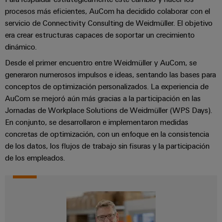
de
dispositivos
pedido
combiner
Eventos
procesos más eficientes, AuCom ha decidido colaborar con el
gestión
digital
Hidrógeno
servicio de Connectivity Consulting de Weidmüller. El objetivo
boxes
y
de
era crear estructuras capaces de soportar un crecimiento
El
ferias
la
eShop
Distribuidores
hidrógeno
dinámico.
energía
como
de
Ferias
Interfaz
Desde el primer encuentro entre Weidmüller y AuCom, se
tecnología
bus
globales
clave
Power
generaron numerosos impulsos e ideas, sentando las bases para
OCI
para
de
y
conceptos de optimización personalizados. La experiencia de
Plant
la
campo
Interfaz
eventos
AuCom se mejoró aún más gracias a la participación en las
Controller
transición
EDI
Jornadas de Workplace Solutions de Weidmüller (WPS Days).
energética
Ferias
En conjunto, se desarrollaron e implementaron medidas
Infraestructura
Locales
Automatización
concretas de optimización, con un enfoque en la consistencia
Fabricante
VISTA
de
y
de los datos, los flujos de trabajo sin fisuras y la participación
PREVIA
de
Experiencia
edificios
de los empleados.
software
dispositivos
Digital
Soluciones
para
Monitorizadores
Bornes
las
necesidades
y
Sistemas
Carreras
específicas
conectores
de
profesionales
de