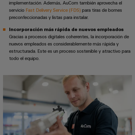
aguas
de
implementación. Además, AuCom también aprovecha el
residuales
cables
servicio
Fast Delivery Service (FDS)
para tiras de bornes
Soluciones
preconfeccionadas y listas para instalar.
para
la
Incorporación más rápida de nuevos empleados
industria
Application
Gracias a procesos digitales coherentes, la incorporación de
del
IoT
nuevos empleados es considerablemente más rápida y
agua
Centre
y
estructurada. Este es un proceso sostenible y atractivo para
de
todo el equipo.
aguas
residuales
Novedades
de producto
Conectividad
práctica para
tu industria.
Nuestras
novedades
para
Industrial
Connectivity.