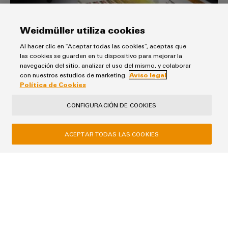
Weidmüller utiliza cookies
Al hacer clic en “Aceptar todas las cookies”, aceptas que
las cookies se guarden en tu dispositivo para mejorar la
Configurador Weidmüller
navegación del sitio, analizar el uso del mismo, y colaborar
con nuestros estudios de marketing.
Aviso legal
Tu impulsor de eficiencia en la construcción de
Política de Cookies
armarios: experimenta el futuro de la ingeniería digital
con el configurador de Weidmüller, disponible en
CONFIGURACIÓN DE COOKIES
versión cloud o descargable.
ACEPTAR TODAS LAS COOKIES
Aviso Legal
Política de Privacidad
Política de Cookies