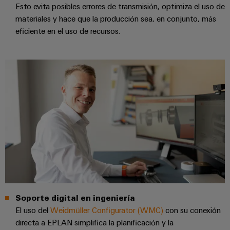
ferroviario
Esto evita posibles errores de transmisión, optimiza el uso de
de
materiales y hace que la producción sea, en conjunto, más
Transmisión
distribución
eficiente en el uso de recursos.
y
distribución
Servicio
Estabilidad
y
de
seguridad
montaje
para
las
Guías
redes
energéticas
montadas
modernas
Cajas
Tratamiento
modificadas
de
y
agua
adaptadas
y
Soporte digital en ingeniería
tratamiento
Montaje
El uso del
Weidmüller Configurator (WMC)
con su conexión
de
personalizado
directa a EPLAN simplifica la planificación y la