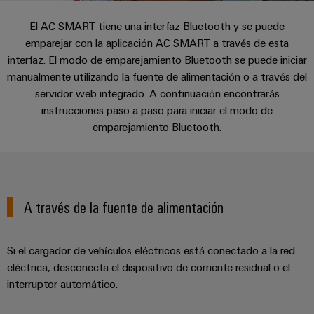
Cliente
Pair
conectores
tangibles
Weidmüller
Montaje
Weidmüller
Empresa
y
El AC SMART tiene una interfaz Bluetooth y se puede
Ethernet
para
Dónde
personalizado
las
emparejar con la aplicación AC SMART a través de esta
circuito
Datos
soluciones
Estamos
de
VISTA
Tecnología
interfaz. El modo de emparejamiento Bluetooth se puede iniciar
se
impreso
y
PREVIA
Ventas
cables
de
manualmente utilizando la fuente de alimentación o a través del
pueden
Webinars
cifras
experimentar.
conexión
Cajas
servidor web integrado. A continuación encontrarás
Fast
instrucciones paso a paso para iniciar el modo de
Condiciones
SNAP
y
Sostenibilidad
Almacenamiento
Global
Delivery
emparejamiento Bluetooth.
de
IN
componentes
de
Service
Compliance
Venta
energía
Tecnología
Sistemas
Soluciones
Ubicaciones
Subscripción
de
de
y
Consultoría
al
conexión
paso
productos
Información
A través de la fuente de alimentación
e
para
Newsletter
PUSH
para
de
sistemas
ingeniería
IN
cables
de
gestión
digital
almacenamiento
y
Si el cargador de vehículos eléctricos está conectado a la red
y
u-
de
eléctrica, desconecta el dispositivo de corriente residual o el
componentes
certificados
Connectivity
energía
OS
interruptor automático.
(ESS)
Consulting
edge
Cables
Orange