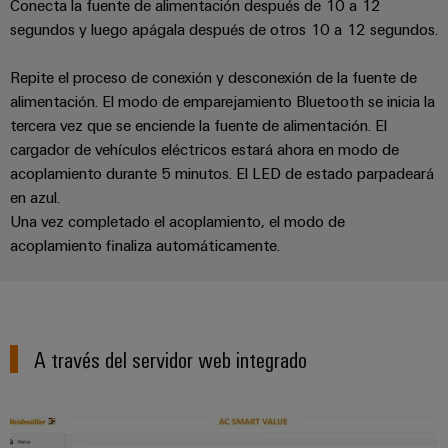
Centro
computing
de
Conecta la fuente de alimentación después de 10 a 12
Mag
Ingeniería
de
conexión,
segundos y luego apágala después de otros 10 a 12 segundos.
|
digital
datos
cables
Customer
Repite el proceso de conexión y desconexión de la fuente de
Soluciones
Cuadro
Weidmüller
de
Magazine
y
alimentación. El modo de emparejamiento Bluetooth se inicia la
y
Configurator
conexión
productos
tercera vez que se enciende la fuente de alimentación. El
Academia
campo
(patch)
para
Servicios
cargador de vehículos eléctricos estará ahora en modo de
centros
Weidmüller
y
Cableado
de
de
acoplamiento durante 5 minutos. El LED de estado parpadeará
cables
datos:
Recursos
en azul.
de
conectores
eficientes,
Una vez completado el acoplamiento, el modo de
Humanos
campo
para
Interfaces
fiables
acoplamiento finaliza automáticamente.
y
circuito
y
Nuestro
Configurador
escalables
impreso
soluciones
equipo
Weidmüller
Construcción
de
de
Servicios
naval
migración
Medición
dirección
de
A través del servidor web integrado
Soluciones
para
inteligente
laboratorio
integrales
PLC
Política
de
Smart
de
conexión
Interfaces
Cabinet
para
calidad
Soporte