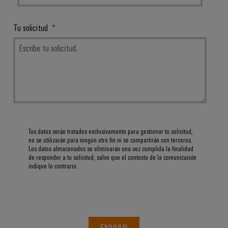
integradas
Accesorios
para
la
Tu solicitud
Herramientas
industria
de
Máquinas
procesos
automáticas
Sector
ferroviario
Software
Soluciones
modernas
Señalizadores
y
digitales
Impresoras
Tus datos serán tratados exclusivamente para gestionar tu solicitud,
para
no se utilizarán para ningún otro fin ni se compartirán con terceros.
industriales
una
Los datos almacenados se eliminarán una vez cumplida la finalidad
movilidad
de responder a tu solicitud, salvo que el contexto de la comunicación
Industry
respetuosa
indique lo contrario.
con
light
el
clima
Infraestructura
en
del
el
transporte
armario
ENVIAR