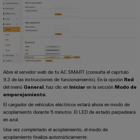
la
de
Building
industria
asistencia
Soporte
marítima
Workplace
Prensa
técnico
Distribution
solutions
Energía
boxes
eólica
Company
Cumplimiento
Excelencia
News
medioambiental
operativa
Sistemas
de
en
Electrónica
Notas
y
energía
los
de
soluciones
eólica
productos
Relés
prensa
Abre el servidor web de tu AC SMART (consulta el capítulo
Energía
y
Automatización
PSIRT
9.3 de las instrucciones de funcionamiento). En la opción
Red
fotovoltaica
relés
descentralizada
del menú
General
, haz clic en
Iniciar
en la sección
Modo de
Aprovechar
de
Datos
Nuestros
emparejamiento
.
la
Automatización
estado
de
partners
energía
El cargador de vehículos eléctricos estará ahora en modo de
industrial
sólido
solar
ingeniería
acoplamiento durante 5 minutos. El LED de estado parpadeará
para
Distribución
Industrial
en azul.
una
Aisladores
Catálogos
mayor
analytics
Red
y
Una vez completado el acoplamiento, el modo de
técnicos
eficiencia
de
convertidores
acoplamiento finaliza automáticamente.
de
de