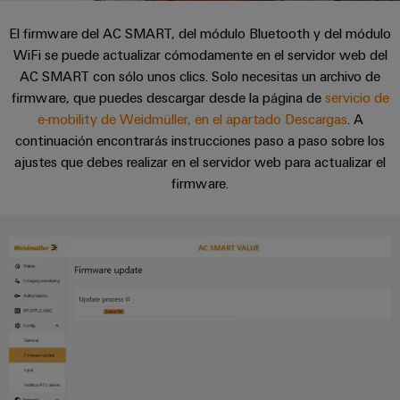
Cliente
Pair
conectores
tangibles
Weidmüller
Montaje
Weidmüller
Empresa
y
El firmware del AC SMART, del módulo Bluetooth y del módulo
Ethernet
para
Dónde
personalizado
las
WiFi se puede actualizar cómodamente en el servidor web del
circuito
Datos
soluciones
Estamos
de
VISTA
Tecnología
AC SMART con sólo unos clics. Solo necesitas un archivo de
se
impreso
y
PREVIA
Ventas
cables
de
firmware, que puedes descargar desde la página de
pueden
servicio de
Webinars
cifras
experimentar.
conexión
Cajas
e-mobility de Weidmüller, en el apartado Descargas
. A
Fast
continuación encontrarás instrucciones paso a paso sobre los
Condiciones
SNAP
y
Sostenibilidad
Almacenamiento
Global
Delivery
ajustes que debes realizar en el servidor web para actualizar el
de
IN
componentes
de
Service
Compliance
firmware.
Venta
energía
Tecnología
Sistemas
Soluciones
Ubicaciones
Subscripción
de
de
y
Consultoría
al
conexión
paso
productos
Información
e
para
Newsletter
PUSH
para
de
sistemas
ingeniería
IN
cables
de
gestión
digital
almacenamiento
y
y
u-
de
componentes
certificados
Connectivity
energía
OS
(ESS)
Consulting
edge
Cables
Orange