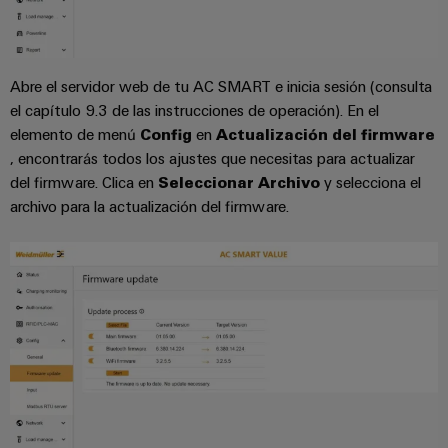
Centro
computing
de
Mag
Ingeniería
de
conexión,
|
digital
datos
cables
Customer
Soluciones
Cuadro
Weidmüller
de
Abre el servidor web de tu AC SMART e inicia sesión (consulta
Magazine
y
y
Configurator
conexión
el capítulo 9.3 de las instrucciones de operación). En el
productos
Academia
campo
(patch)
elemento de menú
Config
en
Actualización del firmware
para
Servicios
centros
Weidmüller
, encontrarás todos los ajustes que necesitas para actualizar
y
Cableado
de
de
del firmware. Clica en
Seleccionar Archivo
y selecciona el
cables
datos:
Recursos
de
conectores
archivo para la actualización del firmware.
eficientes,
Humanos
campo
para
Interfaces
fiables
y
circuito
y
Nuestro
Configurador
escalables
impreso
soluciones
equipo
Weidmüller
Construcción
de
de
Servicios
naval
migración
Medición
dirección
de
Soluciones
para
inteligente
laboratorio
integrales
PLC
Política
de
Smart
de
conexión
Interfaces
Cabinet
para
calidad
Soporte