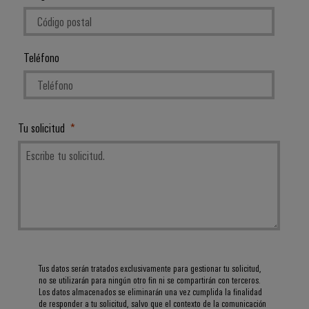
para
Industrial
los
AI
diferentes
sectores
Acceso
de
Teléfono
la
remoto
automatización
de
Plataforma
máquinas
de
y
Tu solicitud
la
Servicio
automatización
Industrial
industrial
easyConnect
Oil
Application
&
IoT
Gas
Centre
Garantizar
un
funcionamiento
Tus datos serán tratados exclusivamente para gestionar tu solicitud,
seguro
no se utilizarán para ningún otro fin ni se compartirán con terceros.
Workplace
con
Los datos almacenados se eliminarán una vez cumplida la finalidad
soluciones
&
de responder a tu solicitud, salvo que el contexto de la comunicación