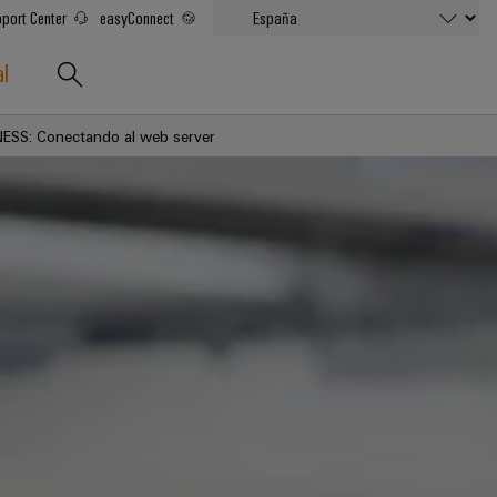
port Center
easyConnect
al
INESS: Conectando al web server