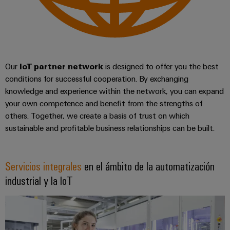
ferroviario
de
Transmisión
distribución
y
distribución
Servicio
Estabilidad
Our
IoT partner network
is designed to offer you the best
y
de
conditions for successful cooperation. By exchanging
seguridad
montaje
knowledge and experience within the network, you can expand
para
las
your own competence and benefit from the strengths of
Guías
redes
others. Together, we create a basis of trust on which
energéticas
montadas
sustainable and profitable business relationships can be built.
modernas
Cajas
Tratamiento
modificadas
de
Servicios integrales
en el ámbito de la automatización
y
agua
industrial y la IoT
adaptadas
y
tratamiento
Montaje
de
personalizado