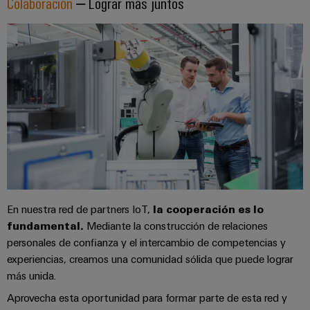
Colaboración
– Lograr más juntos
Configurador
En nuestra red de partners IoT,
la cooperación es lo
Weidmüller
fundamental.
Mediante la construcción de relaciones
Ingeniería
personales de confianza y el intercambio de competencias y
digital
avanzada:
experiencias, creamos una comunidad sólida que puede lograr
intuitiva,
más unida.
sencilla y
rápida
Aprovecha esta oportunidad para formar parte de esta red y