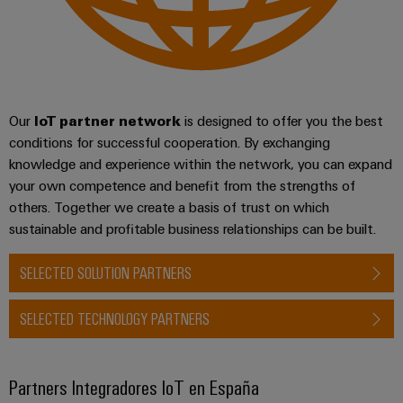
la
de
Building
industria
asistencia
Soporte
marítima
Workplace
Prensa
técnico
Distribution
solutions
Energía
boxes
eólica
Company
Cumplimiento
Excelencia
News
medioambiental
Our
IoT partner network
is designed to offer you the best
operativa
Sistemas
conditions for successful cooperation. By exchanging
de
en
Electrónica
Notas
y
knowledge and experience within the network, you can expand
energía
los
de
soluciones
eólica
your own competence and benefit from the strengths of
productos
Relés
prensa
others. Together we create a basis of trust on which
Energía
y
Automatización
PSIRT
sustainable and profitable business relationships can be built.
fotovoltaica
relés
descentralizada
Aprovechar
de
Datos
Nuestros
SELECTED SOLUTION PARTNERS
la
Automatización
estado
de
partners
energía
industrial
sólido
solar
ingeniería
SELECTED TECHNOLOGY PARTNERS
para
Distribución
Industrial
una
Aisladores
Catálogos
mayor
analytics
Red
y
técnicos
eficiencia
Partners Integradores IoT en España
de
convertidores
de
de