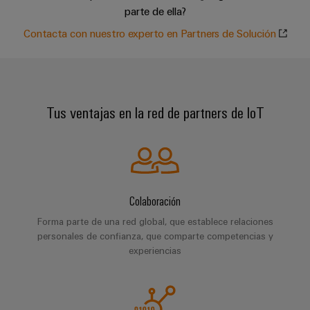
para
la
E/S
parte de ella?
infraestructura
Aceptamos
circuito
de
Contacta con nuestro experto en Partners de Solución
Ethernet
Desafíos
impreso
edificios
industrial
Es
Fabricación
Servicios
Paneles
Becarios
de
de
táctiles
cuadros
conectores
Tus ventajas en la red de partners de IoT
eléctricos
para
Herramientas
Soluciones
circuito
de
para
impreso
los
ingeniería
retos
y
Fabricante
de
Colaboración
visualización
de
la
fabricación
dispositivos
Forma parte de una red global, que establece relaciones
de
Medición
personales de confianza, que comparte competencias y
originales
cuadros
de
experiencias
eléctricos
(OEM)
energía
Maquinaria
Weidmüller
Soluciones