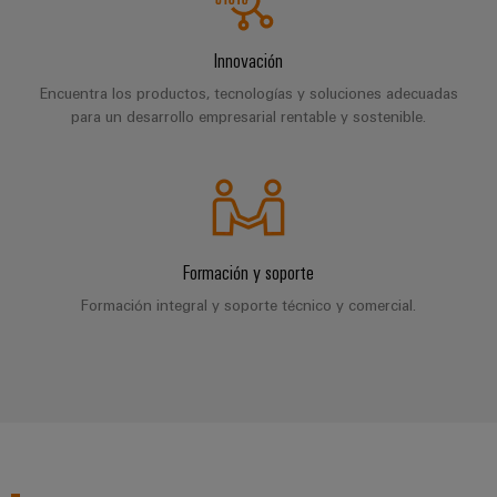
para
Industrial
los
AI
diferentes
Innovación
sectores
Acceso
de
Encuentra los productos, tecnologías y soluciones adecuadas
la
remoto
para un desarrollo empresarial rentable y sostenible.
automatización
de
Plataforma
máquinas
de
y
la
Servicio
automatización
Industrial
industrial
Formación y soporte
easyConnect
Oil
Formación integral y soporte técnico y comercial.
Application
&
IoT
Gas
Centre
Garantizar
un
funcionamiento
seguro
Workplace
con
soluciones
&