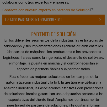
de
colaborar con otros expertos y empresas.
dispositivos
pedido
combiner
Eventos
gestión
Contacta con nuestro experto en partners de Solución
digital
Hidrógeno
boxes
y
de
El
ferias
LISTADO PARTNERS INTEGRADORES IOT
la
eShop
Distribuidores
hidrógeno
energía
como
de
Ferias
Interfaz
tecnología
PARTNER DE SOLUCIÓN
bus
globales
clave
Power
OCI
para
de
y
En los diferentes segmentos de la industria, las estrategias de
Plant
la
fabricación y sus implementaciones técnicas difieren entre los
campo
Interfaz
eventos
Controller
transición
fabricantes de máquinas, los productores o los proveedores
EDI
energética
Ferias
logísticos. Tareas como la ingeniería, el desarrollo de software,
Infraestructura
Locales
el montaje, la puesta en marcha y el control necesitan el
Automatización
Fabricante
VISTA
de
soporte de partners fiables y experimentados.
y
PREVIA
de
Experiencia
edificios
Para ofrecer las mejores soluciones en los campos de la
software
dispositivos
Digital
Soluciones
automatización industrial y la IoT, la gestión energética y la
para
Monitorizadores
analítica industrial, las asociaciones efectivas con proveedores
Bornes
las
de soluciones locales garantizan una adaptación perfecta a las
necesidades
y
Sistemas
Carreras
específicas
expectativas del cliente final. Ampliamos continuamente
conectores
de
profesionales
de
nuestra red de partners de soluciones. ¿Te gustaría formar