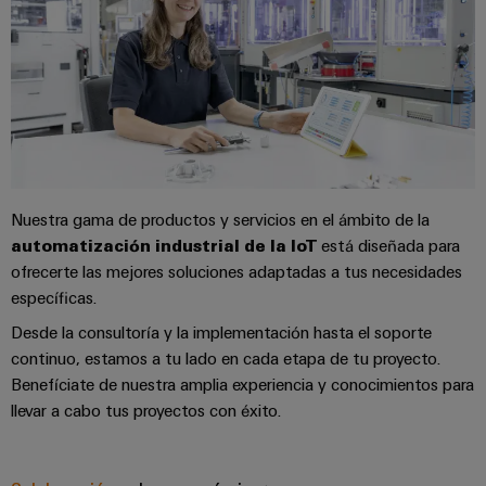
aguas
de
residuales
cables
Soluciones
para
la
industria
Application
del
IoT
agua
Centre
y
de
Nuestra gama de productos y servicios en el ámbito de la
aguas
residuales
automatización industrial de la IoT
está diseñada para
Novedades
ofrecerte las mejores soluciones adaptadas a tus necesidades
de producto
específicas.
Conectividad
práctica para
Desde la consultoría y la implementación hasta el soporte
tu industria.
continuo, estamos a tu lado en cada etapa de tu proyecto.
Nuestras
novedades
Benefíciate de nuestra amplia experiencia y conocimientos para
para
llevar a cabo tus proyectos con éxito.
Industrial
Connectivity.