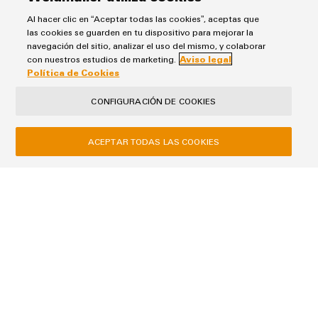
Al hacer clic en “Aceptar todas las cookies”, aceptas que
las cookies se guarden en tu dispositivo para mejorar la
navegación del sitio, analizar el uso del mismo, y colaborar
Empresa
con nuestros estudios de marketing.
Aviso legal
Política de Cookies
CONFIGURACIÓN DE COOKIES
Mensaje
ACEPTAR TODAS LAS COOKIES
I would like to be called back
Conozco y acepto la política de
privacidad de datos
y la
información adicional.
ENVIAR PETICIÓN