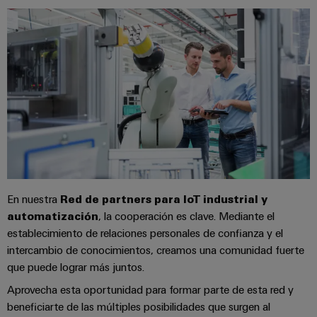
Industrial
los
partners
de
producto
IoT
recursos
de
medida
Reparaciones
Energía
Industrial
IIoT
Fuentes
y
Tradicional
Security
y
de
piezas
El
Automatización
Plataforma
alimentación
futuro
de
de
de
Encuentra
repuesto
la
Carcasas
servicio
a
generación
para
Cursos
industrial
tu
de
componentes
energía
de
easyConnect
partner
probada
electrónicos
formación
para
Software
En nuestra
Red de partners para IoT
industrial y
y
Fabricantes
soluciones
Protección
automatización
, la cooperación es clave. Mediante el
para
seminarios
de
de
contra
establecimiento de relaciones personales de confianza y el
IIoT
web
dispositivos
IIoT
rayos
intercambio de conocimientos, creamos una comunidad fuerte
y
Soluciones
y
y
que puede lograr más juntos.
de
automatización
automatización
sobretensiones
conectividad
Aprovecha esta oportunidad para formar parte de esta red y
Opciones
innovadoras
Soluciones
beneficiarte de las múltiples posibilidades que surgen al
de
para
PV