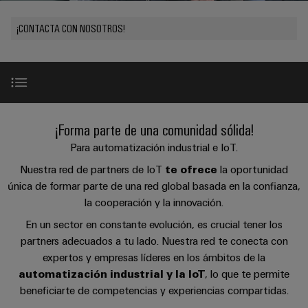
Cliente
Pair
conectores
tangibles
Weidmüller
Montaje
Weidmüller
Empresa
y
Ethernet
para
¡CONTACTA CON NOSOTROS!
Dónde
personalizado
las
circuito
Datos
soluciones
Estamos
de
VISTA
Tecnología
se
impreso
y
PREVIA
Ventas
cables
de
pueden
Webinars
cifras
experimentar.
conexión
Cajas
Fast
Condiciones
SNAP
y
Sostenibilidad
Almacenamiento
Global
Delivery
Partners Integradores IoT en España
¡Forma parte de una comunidad sólida!
de
IN
componentes
de
Service
Compliance
Venta
Para automatización industrial e IoT.
energía
Tecnología
Sistemas
Colaboración
Soluciones
Ubicaciones
Nuestra red de partners de IoT
te ofrece
la oportunidad
Subscripción
de
de
y
Consultoría
única de formar parte de una red global basada en la confianza,
al
conexión
paso
productos
Información
la cooperación y la innovación.
e
Tus ventajas
para
Newsletter
PUSH
para
de
sistemas
ingeniería
En un sector en constante evolución, es crucial tener los
IN
cables
de
gestión
digital
partners adecuados a tu lado. Nuestra red te conecta con
almacenamiento
y
Partners Integradores IoT en España
y
u-
expertos y empresas líderes en los ámbitos de la
de
componentes
certificados
Connectivity
energía
automatización industrial y la IoT
OS
, lo que te permite
(ESS)
Consulting
Servicios integrales
beneficiarte de competencias y experiencias compartidas.
edge
Cables
Orange