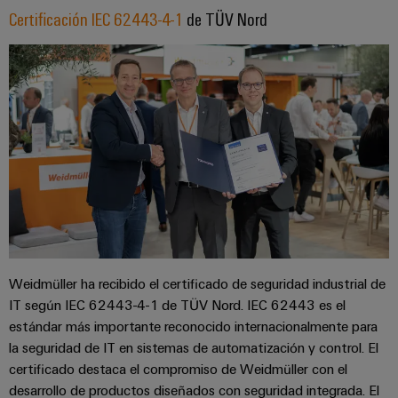
para
la
E/S
Certificación IEC 62443-4-1
de TÜV Nord
infraestructura
Aceptamos
circuito
de
Ethernet
Desafíos
impreso
edificios
industrial
Es
Fabricación
Servicios
Paneles
Becarios
de
de
táctiles
cuadros
conectores
eléctricos
para
Herramientas
Soluciones
circuito
de
para
impreso
los
ingeniería
retos
y
Fabricante
de
visualización
de
la
fabricación
Weidmüller ha recibido el certificado de seguridad industrial de
dispositivos
de
Medición
IT según IEC 62443-4-1 de TÜV Nord. IEC 62443 es el
originales
cuadros
de
estándar más importante reconocido internacionalmente para
eléctricos
(OEM)
energía
la seguridad de IT en sistemas de automatización y control. El
Maquinaria
certificado destaca el compromiso de Weidmüller con el
Weidmüller
Soluciones
desarrollo de productos diseñados con seguridad integrada. El