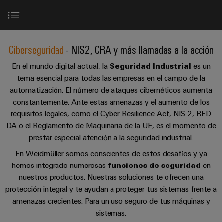
Cliente
Pair
conectores
tangibles
Weidmüller
Montaje
Weidmüller
Empresa
y
Ethernet
para
Dónde
personalizado
las
circuito
Datos
soluciones
Estamos
de
VISTA
Tecnología
Leyes y requisitos
se
impreso
y
PREVIA
Ciberseguridad
- NIS2, CRA y más llamadas a la acción
Ventas
cables
de
pueden
Webinars
cifras
experimentar.
conexión
Cajas
En el mundo digital actual, la
Seguridad Industrial
es un
Fast
estándares de calidad
tema esencial para todas las empresas en el campo de la
Condiciones
SNAP
y
Sostenibilidad
Almacenamiento
Global
Delivery
automatización. El número de ataques cibernéticos aumenta
de
IN
componentes
de
Service
Compliance
constantemente. Ante estas amenazas y el aumento de los
PSIRT
Venta
energía
Tecnología
Sistemas
requisitos legales, como el Cyber Resilience Act, NIS 2, RED
Soluciones
Ubicaciones
Subscripción
de
de
DA o el Reglamento de Maquinaria de la UE, es el momento de
y
Modelo Defence in Depth
Consultoría
prestar especial atención a la seguridad industrial.
al
conexión
paso
productos
Información
e
para
Newsletter
PUSH
para
En Weidmüller somos conscientes de estos desafíos y ya
de
sistemas
ingeniería
Colaboraciones
IN
cables
hemos integrado numerosas
funciones de seguridad
en
de
gestión
digital
almacenamiento
y
nuestros productos. Nuestras soluciones te ofrecen una
y
u-
de
protección integral y te ayudan a proteger tus sistemas frente a
componentes
Descargas
certificados
Connectivity
energía
OS
amenazas crecientes. Para un uso seguro de tus máquinas y
(ESS)
Consulting
edge
Cables
sistemas.
Orange