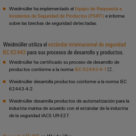
ferroviario
de
Weidmüller ha implementado el
Equipo de Respuesta a
Transmisión
distribución
Incidentes de Seguridad de Productos (PSIRT)
e informa
y
sobre las brechas de seguridad detectadas.
distribución
Servicio
Estabilidad
Weidmüller utiliza el
estándar internacional de seguridad
y
de
seguridad
IEC 62443
para sus procesos de desarrollo y productos.
montaje
para
las
Weidmüller ha certificado su proceso de desarrollo de
Guías
redes
productos conforme a la norma
IEC 62443-4-1
.
energéticas
montadas
modernas
Weidmüller desarrolla productos conforme a la norma IEC
Cajas
Tratamiento
62443-4-2.
modificadas
de
Weidmüller desarrolla productos de automatización para la
y
agua
industria marina de acuerdo con el estándar de la industria
adaptadas
y
de la seguridad IACS UR-E27.
tratamiento
Montaje
de
personalizado