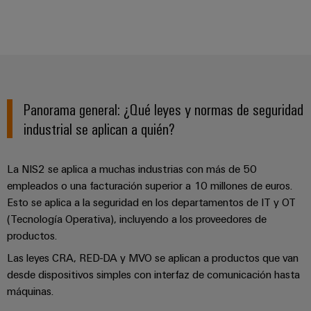
Industrial
los
partners
de
producto
IoT
recursos
de
medida
Reparaciones
Energía
Industrial
IIoT
Fuentes
y
Tradicional
Security
y
de
piezas
El
Automatización
Plataforma
alimentación
futuro
de
Panorama general: ¿Qué leyes y normas de seguridad
de
de
Encuentra
repuesto
la
Carcasas
industrial se aplican a quién?
servicio
a
generación
para
Cursos
industrial
tu
de
componentes
energía
de
easyConnect
partner
La NIS2 se aplica a muchas industrias con más de 50
probada
electrónicos
formación
para
empleados o una facturación superior a 10 millones de euros.
Software
y
Fabricantes
soluciones
Esto se aplica a la seguridad en los departamentos de IT y OT
Protección
para
seminarios
de
(Tecnología Operativa), incluyendo a los proveedores de
de
contra
IIoT
web
dispositivos
productos.
IIoT
rayos
y
Soluciones
y
Las leyes CRA, RED-DA y MVO se aplican a productos que van
y
de
automatización
automatización
desde dispositivos simples con interfaz de comunicación hasta
sobretensiones
conectividad
Opciones
máquinas.
innovadoras
Soluciones
de
para
PV