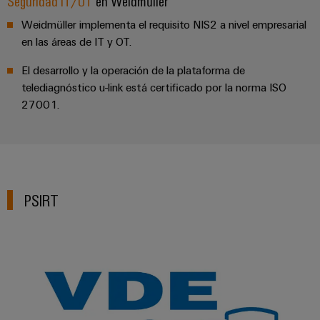
Seguridad IT/OT
en Weidmüller
aguas
de
residuales
cables
Weidmüller implementa el requisito NIS2 a nivel empresarial
Soluciones
en las áreas de IT y OT.
para
la
El desarrollo y la operación de la plataforma de
industria
Application
telediagnóstico u-link está certificado por la norma ISO
del
IoT
agua
27001.
Centre
y
de
aguas
residuales
Novedades
de producto
PSIRT
Conectividad
práctica para
tu industria.
Nuestras
novedades
para
Industrial
Connectivity.