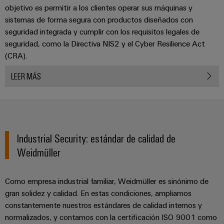
para
Industrial
objetivo es permitir a los clientes operar sus máquinas y
los
AI
sistemas de forma segura con productos diseñados con
diferentes
sectores
seguridad integrada y cumplir con los requisitos legales de
Acceso
de
seguridad, como la Directiva NIS2 y el Cyber Resilience Act
la
remoto
(CRA).
automatización
de
Plataforma
LEER MÁS
máquinas
de
y
la
Servicio
automatización
Industrial
industrial
easyConnect
Oil
Industrial Security: estándar de calidad de
Application
&
Weidmüller
IoT
Gas
Centre
Garantizar
Como empresa industrial familiar, Weidmüller es sinónimo de
un
funcionamiento
gran solidez y calidad. En estas condiciones, ampliamos
seguro
constantemente nuestros estándares de calidad internos y
Workplace
con
normalizados, y contamos con la certificación ISO 9001 como
soluciones
&