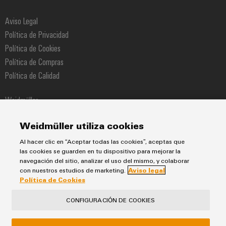
Aviso Legal
Política de Privacidad
Política de Cookies
Política de Compras
Política de Calidad
Weidmüller
Pol. Ind. Sudoeste Calle Narcís Monturiol 11-13
Weidmüller utiliza cookies
08960 Sant Just Desvern
Al hacer clic en “Aceptar todas las cookies”, aceptas que
Teléfono +34 934 803 386
las cookies se guarden en tu dispositivo para mejorar la
navegación del sitio, analizar el uso del mismo, y colaborar
con nuestros estudios de marketing.
Aviso legal
Política de Cookies
CONFIGURACIÓN DE COOKIES