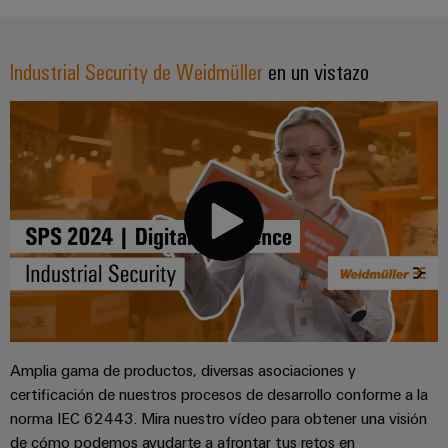
Centro
Tutoriales de seguridad industrial
computing
de
Mag
Ingeniería
de
conexión,
|
digital
datos
cables
Customer
Industrial Security de Weidmüller
en un vistazo
Soluciones
Cuadro
Weidmüller
de
Magazine
y
y
Configurator
conexión
productos
Academia
campo
(patch)
para
Servicios
centros
Weidmüller
y
Cableado
de
de
cables
datos:
Recursos
de
conectores
eficientes,
Humanos
campo
para
Interfaces
fiables
y
circuito
y
Nuestro
Configurador
escalables
impreso
soluciones
equipo
Weidmüller
Construcción
de
de
Servicios
naval
migración
Medición
dirección
de
Soluciones
para
inteligente
laboratorio
Amplia gama de productos, diversas asociaciones y
integrales
PLC
Política
de
certificación de nuestros procesos de desarrollo conforme a la
Smart
de
conexión
norma IEC 62443. Mira nuestro vídeo para obtener una visión
Interfaces
Cabinet
para
calidad
de cómo podemos ayudarte a afrontar tus retos en
Soporte