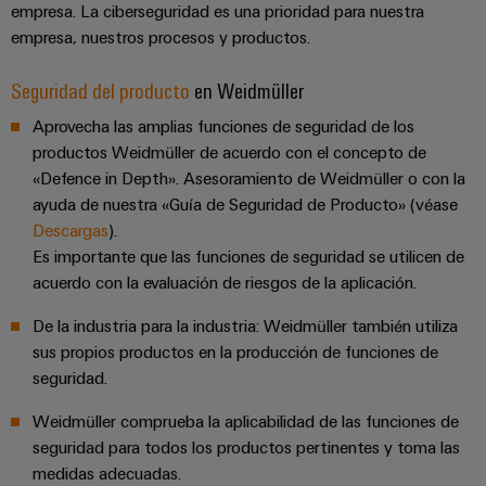
integradas
empresa. La ciberseguridad es una prioridad para nuestra
Accesorios
para
empresa, nuestros procesos y productos.
la
Herramientas
industria
Seguridad del producto
en Weidmüller
de
Máquinas
procesos
Aprovecha las amplias funciones de seguridad de los
automáticas
Sector
productos Weidmüller de acuerdo con el concepto de
«Defence in Depth». Asesoramiento de Weidmüller o con la
ferroviario
Software
ayuda de nuestra «Guía de Seguridad de Producto» (véase
Soluciones
modernas
Señalizadores
Descargas
).
y
Es importante que las funciones de seguridad se utilicen de
digitales
Impresoras
acuerdo con la evaluación de riesgos de la aplicación.
para
industriales
una
De la industria para la industria: Weidmüller también utiliza
movilidad
Industry
sus propios productos en la producción de funciones de
respetuosa
con
light
seguridad.
el
clima
Weidmüller comprueba la aplicabilidad de las funciones de
Infraestructura
en
seguridad para todos los productos pertinentes y toma las
del
el
medidas adecuadas.
transporte
armario