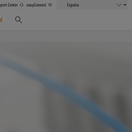
port Center
easyConnect
al