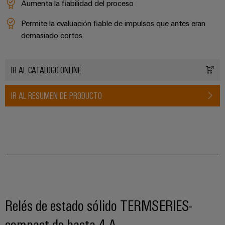
para
la
Aumenta la fiabilidad del proceso
E/S
infraestructura
Aceptamos
circuito
de
Permite la evaluación fiable de impulsos que antes eran
Ethernet
Desafíos
impreso
edificios
demasiado cortos
industrial
Es
Fabricación
Servicios
Paneles
Becarios
de
de
IR AL CATALOGO-ONLINE
táctiles
cuadros
conectores
eléctricos
para
Herramientas
IR AL RESUMEN DE PRODUCTO
Soluciones
circuito
de
para
impreso
los
ingeniería
retos
y
Fabricante
de
visualización
de
la
fabricación
dispositivos
de
Medición
originales
cuadros
de
eléctricos
(OEM)
energía
Relés de estado sólido TERMSERIES-
Maquinaria
Weidmüller
Soluciones
compact de hasta 4 A