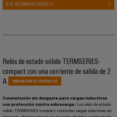
ferroviario
IR AL RESUMEN DE PRODUCTO
de
Transmisión
distribución
y
distribución
Servicio
Estabilidad
y
de
seguridad
montaje
para
las
Guías
redes
Relés de estado sólido TERMSERIES-
energéticas
montadas
modernas
compact con una corriente de salida de 2
Cajas
Tratamiento
A
modificadas
INNOVACIÓN DE PRODUCTO
de
y
agua
adaptadas
y
Conmutación sin desgaste para cargas inductivas
tratamiento
con protección contra sobrecarga:
Los relés de estado
Montaje
de
sólido TERMSERIES compact conmutan cargas inductivas sin
personalizado
desgaste, ahorran espacio en el cuadro eléctrico y reducen de