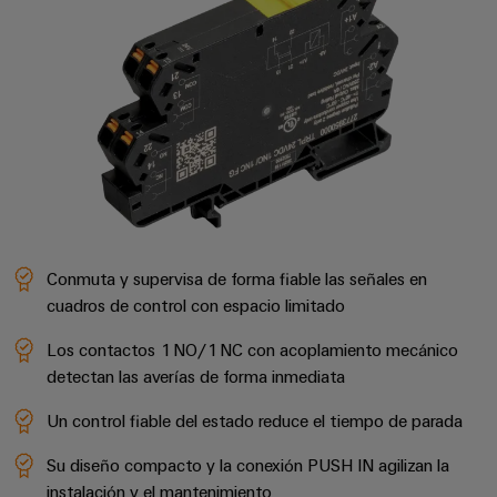
la
de
Building
industria
asistencia
Soporte
marítima
Workplace
Prensa
técnico
Distribution
solutions
Energía
boxes
eólica
Company
Cumplimiento
Excelencia
News
medioambiental
operativa
Sistemas
de
en
Electrónica
Notas
y
energía
los
de
soluciones
eólica
productos
Relés
prensa
Energía
y
Automatización
Conmuta y supervisa de forma fiable las señales en
PSIRT
fotovoltaica
relés
descentralizada
cuadros de control con espacio limitado
Aprovechar
de
Datos
Nuestros
la
Automatización
Los contactos 1 NO/1 NC con acoplamiento mecánico
estado
de
partners
energía
industrial
detectan las averías de forma inmediata
sólido
solar
ingeniería
para
Distribución
Industrial
Un control fiable del estado reduce el tiempo de parada
una
Aisladores
Catálogos
mayor
analytics
Red
y
técnicos
Su diseño compacto y la conexión PUSH IN agilizan la
eficiencia
de
convertidores
de
de
instalación y el mantenimiento