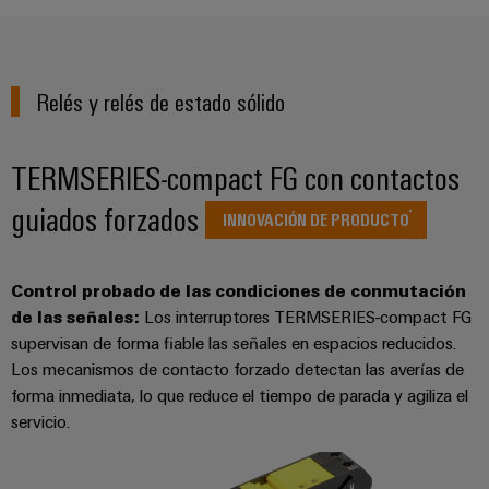
Centro
computing
de
Mag
Ingeniería
de
conexión,
|
digital
datos
cables
Customer
Soluciones
Cuadro
Weidmüller
de
Magazine
Relés y relés de estado sólido
y
y
Configurator
conexión
productos
Academia
campo
(patch)
para
Servicios
TERMSERIES-compact FG con contactos
centros
Weidmüller
y
Cableado
de
de
cables
guiados forzados
datos:
Recursos
de
conectores
INNOVACIÓN DE PRODUCTO
eficientes,
Humanos
campo
para
Interfaces
fiables
y
circuito
y
Nuestro
Configurador
Control probado de las condiciones de conmutación
escalables
impreso
soluciones
equipo
de las señales:
Los interruptores TERMSERIES-compact FG
Weidmüller
Construcción
de
supervisan de forma fiable las señales en espacios reducidos.
de
Servicios
naval
migración
Medición
Los mecanismos de contacto forzado detectan las averías de
dirección
de
Soluciones
para
inteligente
forma inmediata, lo que reduce el tiempo de parada y agiliza el
laboratorio
integrales
PLC
Política
servicio.
de
Smart
de
conexión
Interfaces
Cabinet
para
calidad
Soporte