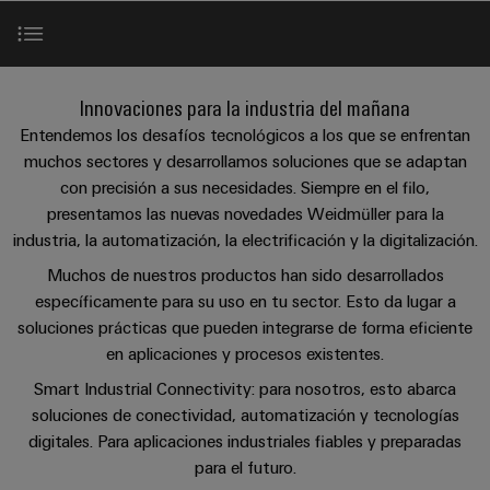
Cliente
Pair
conectores
tangibles
Weidmüller
Montaje
Weidmüller
Empresa
y
Ethernet
para
Dónde
personalizado
las
circuito
Datos
soluciones
Estamos
de
VISTA
Tecnología
Relés y relés de estado sólido
se
impreso
y
PREVIA
Innovaciones para la industria del mañana
Ventas
cables
de
pueden
Webinars
cifras
Entendemos los desafíos tecnológicos a los que se enfrentan
experimentar.
conexión
Cajas
Fast
muchos sectores y desarrollamos soluciones que se adaptan
Workplace y Accesorios
Condiciones
SNAP
y
Sostenibilidad
Almacenamiento
Global
Delivery
con precisión a sus necesidades. Siempre en el filo,
de
IN
componentes
de
Service
presentamos las nuevas novedades Weidmüller para la
Compliance
Automatización y software
Venta
energía
industria, la automatización, la electrificación y la digitalización.
Tecnología
Sistemas
Soluciones
Ubicaciones
Muchos de nuestros productos han sido desarrollados
Subscripción
de
de
y
Consultoría
específicamente para su uso en tu sector. Esto da lugar a
al
conexión
paso
productos
Información
e
para
soluciones prácticas que pueden integrarse de forma eficiente
Newsletter
PUSH
para
de
sistemas
ingeniería
en aplicaciones y procesos existentes.
IN
cables
de
gestión
digital
Smart Industrial Connectivity: para nosotros, esto abarca
almacenamiento
y
y
u-
de
soluciones de conectividad, automatización y tecnologías
componentes
certificados
Connectivity
energía
OS
digitales. Para aplicaciones industriales fiables y preparadas
(ESS)
Consulting
edge
Cables
para el futuro.
Orange