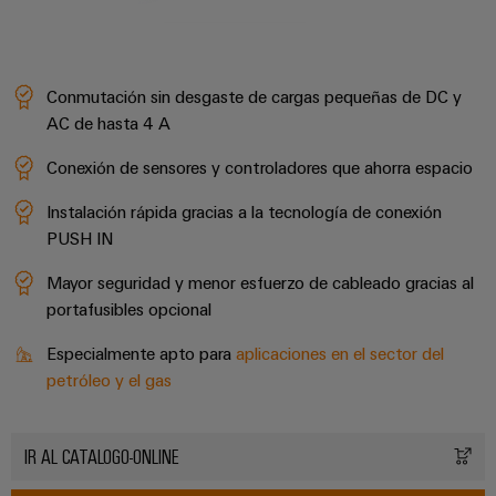
integradas
Accesorios
para
la
Herramientas
industria
de
Conmutación sin desgaste de cargas pequeñas de DC y
Máquinas
procesos
AC de hasta 4 A
automáticas
Sector
Conexión de sensores y controladores que ahorra espacio
ferroviario
Software
Instalación rápida gracias a la tecnología de conexión
Soluciones
modernas
Señalizadores
PUSH IN
y
digitales
Impresoras
Mayor seguridad y menor esfuerzo de cableado gracias al
para
portafusibles opcional
industriales
una
movilidad
Especialmente apto para
aplicaciones en el sector del
Industry
respetuosa
petróleo y el gas
con
light
el
clima
Infraestructura
en
IR AL CATALOGO-ONLINE
del
el
transporte
armario