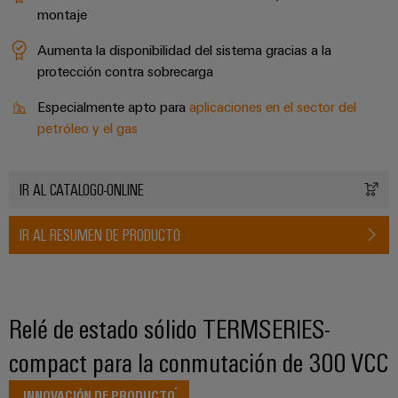
montaje
Aumenta la disponibilidad del sistema gracias a la
protección contra sobrecarga
Especialmente apto para
aplicaciones en el sector del
petróleo y el gas
IR AL CATALOGO-ONLINE
IR AL RESUMEN DE PRODUCTO
Configurador
Weidmüller
Ingeniería
digital
Relé de estado sólido TERMSERIES-
avanzada:
intuitiva,
compact para la conmutación de 300 VCC
sencilla y
rápida
INNOVACIÓN DE PRODUCTO