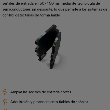
de
dispositivos
señales de entrada en 50/150 ms mediante tecnología de
pedido
combiner
Eventos
gestión
semiconductores sin desgaste, lo que permite a los sistemas de
digital
Hidrógeno
boxes
y
de
control detectarlas de forma fiable
El
ferias
la
eShop
Distribuidores
hidrógeno
energía
como
de
Ferias
Interfaz
tecnología
bus
globales
clave
Power
OCI
para
de
y
Plant
la
campo
Interfaz
eventos
Controller
transición
EDI
energética
Ferias
Infraestructura
Locales
Automatización
Fabricante
VISTA
de
y
PREVIA
de
Experiencia
edificios
software
dispositivos
Digital
Soluciones
para
Monitorizadores
Bornes
Amplía las señales de entrada cortas
las
necesidades
y
Sistemas
Carreras
específicas
Adquisición y procesamiento fiables de señales
conectores
de
profesionales
de