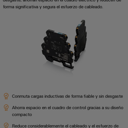
aguas
de
forma significativa y segura el esfuerzo de cableado.
residuales
cables
Soluciones
para
la
industria
Application
del
IoT
agua
Centre
y
de
aguas
residuales
Novedades
de producto
Conectividad
práctica para
tu industria.
Nuestras
Conmuta cargas inductivas de forma fiable y sin desgaste
novedades
para
Ahorra espacio en el cuadro de control gracias a su diseño
Industrial
Connectivity.
compacto
Reduce considerablemente el cableado y el esfuerzo de