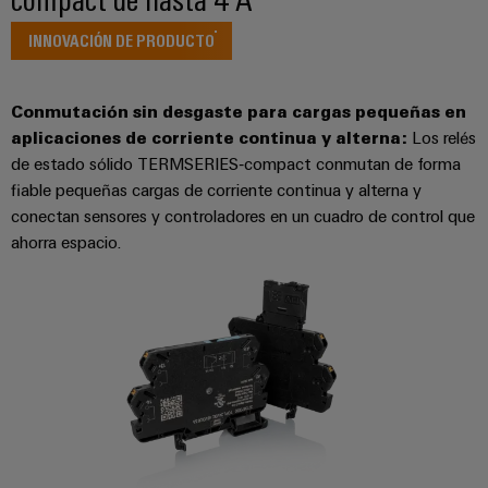
para
Industrial
los
AI
INNOVACIÓN DE PRODUCTO
diferentes
sectores
Acceso
de
la
remoto
Conmutación sin desgaste para cargas pequeñas en
automatización
aplicaciones de corriente continua y alterna:
Los relés
de
Plataforma
de estado sólido TERMSERIES‑compact conmutan de forma
máquinas
de
y
fiable pequeñas cargas de corriente continua y alterna y
la
Servicio
conectan sensores y controladores en un cuadro de control que
automatización
Industrial
ahorra espacio.
industrial
easyConnect
Oil
Application
&
IoT
Gas
Centre
Garantizar
un
funcionamiento
seguro
Workplace
con
soluciones
&