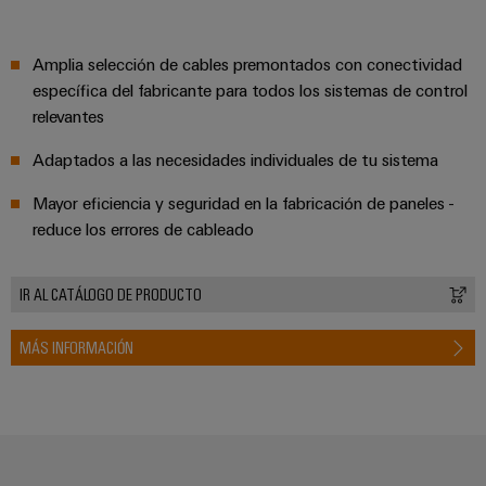
aguas
de
residuales
cables
Soluciones
Amplia selección de cables premontados con conectividad
para
específica del fabricante para todos los sistemas de control
la
industria
Application
relevantes
del
IoT
agua
Adaptados a las necesidades individuales de tu sistema
Centre
y
de
Mayor eficiencia y seguridad en la fabricación de paneles -
aguas
reduce los errores de cableado
residuales
Novedades
de producto
IR AL CATÁLOGO DE PRODUCTO
Conectividad
práctica para
tu industria.
MÁS INFORMACIÓN
Nuestras
novedades
para
Industrial
Connectivity.