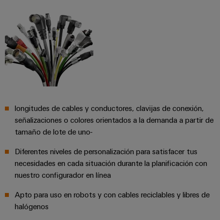
integradas
Accesorios
para
la
Herramientas
industria
de
Máquinas
procesos
automáticas
Sector
ferroviario
Software
Soluciones
modernas
Señalizadores
longitudes de cables y conductores, clavijas de conexión,
y
señalizaciones o colores orientados a la demanda a partir de
digitales
Impresoras
para
tamaño de lote de uno-
industriales
una
movilidad
Diferentes niveles de personalización para satisfacer tus
Industry
respetuosa
necesidades en cada situación durante la planificación con
con
light
nuestro configurador en línea
el
clima
Infraestructura
Apto para uso en robots y con cables reciclables y libres de
en
del
el
halógenos
transporte
armario