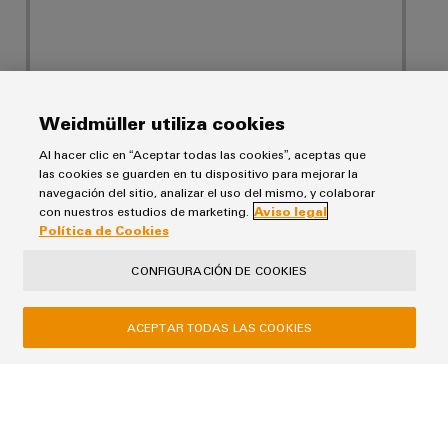
Weidmüller utiliza cookies
Al hacer clic en “Aceptar todas las cookies”, aceptas que
Tus datos serán tratados exclusivamente para gestionar tu solicitud,
no se utilizarán para ningún otro fin ni se compartirán con terceros.
las cookies se guarden en tu dispositivo para mejorar la
Los datos almacenados se eliminarán una vez cumplida la finalidad
navegación del sitio, analizar el uso del mismo, y colaborar
de responder a tu solicitud, salvo que el contexto de la comunicación
con nuestros estudios de marketing.
Aviso legal
indique lo contrario.
Política de Cookies
CONFIGURACIÓN DE COOKIES
ACEPTAR TODAS LAS COOKIES
ENVIAR