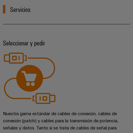
Servicios
Seleccionar y pedir
Configurador
Weidmüller
Ingeniería
digital
avanzada:
Nuestra gama estándar de cables de conexión, cables de
intuitiva,
sencilla y
conexión (patch) y cables para la transmisión de potencia,
rápida
señales y datos. Tanto si se trata de cables de señal para