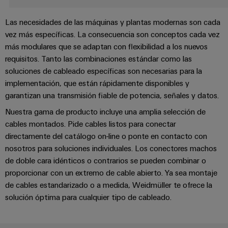
Centro
computing
de
Mag
Ingeniería
de
conexión,
|
digital
Las necesidades de las máquinas y plantas modernas son cada
datos
cables
Customer
vez más específicas. La consecuencia son conceptos cada vez
Soluciones
Cuadro
Weidmüller
de
Magazine
más modulares que se adaptan con flexibilidad a los nuevos
y
y
Configurator
conexión
productos
requisitos. Tanto las combinaciones estándar como las
Academia
campo
(patch)
para
soluciones de cableado específicas son necesarias para la
Servicios
centros
Weidmüller
y
implementación, que están rápidamente disponibles y
Cableado
de
de
cables
garantizan una transmisión fiable de potencia, señales y datos.
datos:
Recursos
de
conectores
eficientes,
Nuestra gama de producto incluye una amplia selección de
Humanos
campo
para
Interfaces
fiables
cables montados. Pide cables listos para conectar
y
circuito
y
Nuestro
Configurador
escalables
directamente del catálogo on-line o ponte en contacto con
impreso
soluciones
equipo
Weidmüller
nosotros para soluciones individuales. Los conectores machos
Construcción
de
de doble cara idénticos o contrarios se pueden combinar o
de
Servicios
naval
migración
Medición
proporcionar con un extremo de cable abierto. Ya sea montaje
dirección
de
Soluciones
para
inteligente
de cables estandarizado o a medida, Weidmüller te ofrece la
laboratorio
integrales
PLC
Política
solución óptima para cualquier tipo de cableado.
de
Smart
de
conexión
Interfaces
Cabinet
para
calidad
Soporte