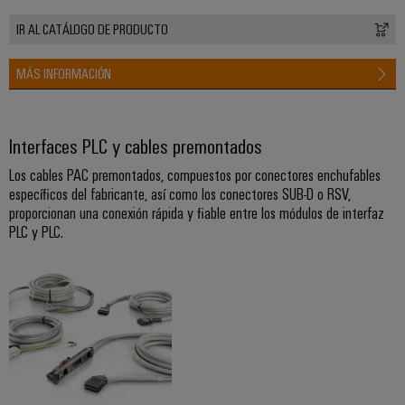
ferroviario
de
IR AL CATÁLOGO DE PRODUCTO
Transmisión
distribución
y
MÁS INFORMACIÓN
distribución
Servicio
Estabilidad
y
de
Interfaces PLC y cables premontados
seguridad
montaje
para
Los cables PAC premontados, compuestos por conectores enchufables
las
específicos del fabricante, así como los conectores SUB-D o RSV,
Guías
redes
proporcionan una conexión rápida y fiable entre los módulos de interfaz
energéticas
montadas
modernas
PLC y PLC.
Cajas
Tratamiento
modificadas
de
y
agua
adaptadas
y
tratamiento
Montaje
de
personalizado