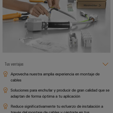
para
la
E/S
infraestructura
Aceptamos
circuito
de
Ethernet
Desafíos
impreso
edificios
industrial
Es
Fabricación
Servicios
Paneles
Becarios
de
de
táctiles
cuadros
conectores
eléctricos
para
Herramientas
Soluciones
circuito
de
para
impreso
los
ingeniería
Tus ventajas
retos
y
Fabricante
de
visualización
de
Aprovecha nuestra amplia experiencia en montaje de
la
fabricación
cables
dispositivos
de
Medición
originales
cuadros
Soluciones para enchufar y producir de gran calidad que se
de
eléctricos
(OEM)
adaptan de forma óptima a tu aplicación
energía
Maquinaria
Reduce significativamente tu esfuerzo de instalación a
Weidmüller
Soluciones
través del montaje de cables y céntrate en tus