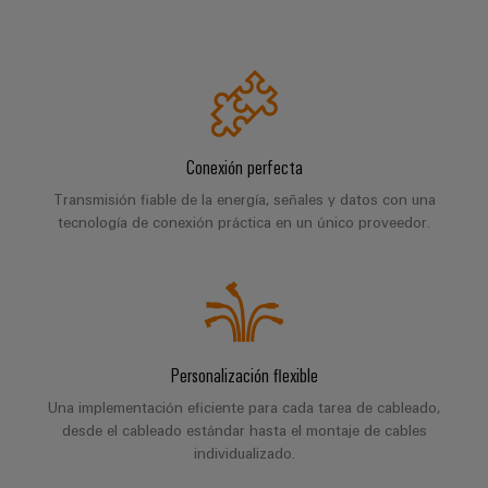
la
de
Building
industria
asistencia
Soporte
marítima
Workplace
Prensa
técnico
Distribution
solutions
Energía
boxes
eólica
Company
Cumplimiento
Excelencia
News
medioambiental
operativa
Sistemas
Conexión perfecta
de
en
Electrónica
Notas
y
energía
los
Transmisión fiable de la energía, señales y datos con una
de
soluciones
eólica
tecnología de conexión práctica en un único proveedor.
productos
Relés
prensa
Energía
y
Automatización
PSIRT
fotovoltaica
relés
descentralizada
Aprovechar
de
Datos
Nuestros
la
Automatización
estado
de
partners
energía
industrial
sólido
Personalización flexible
solar
ingeniería
para
Distribución
Una implementación eficiente para cada tarea de cableado,
Industrial
una
Aisladores
Catálogos
desde el cableado estándar hasta el montaje de cables
mayor
analytics
Red
y
técnicos
individualizado.
eficiencia
de
convertidores
de
de