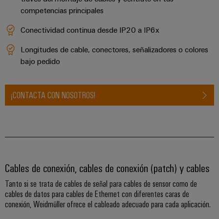
para
Industrial
los
competencias principales
AI
diferentes
sectores
Conectividad continua desde IP20 a IP6x
Acceso
de
la
remoto
Longitudes de cable, conectores, señalizadores o colores
automatización
bajo pedido
de
Plataforma
máquinas
de
y
la
Servicio
¡CONTACTA CON NOSOTROS!
automatización
Industrial
industrial
easyConnect
Oil
Application
&
IoT
Gas
Centre
Cables de conexión, cables de conexión (patch) y cables
Garantizar
un
Tanto si se trata de cables de señal para cables de sensor como de
funcionamiento
cables de datos para cables de Ethernet con diferentes caras de
seguro
Workplace
conexión, Weidmüller ofrece el cableado adecuado para cada aplicación.
con
soluciones
&