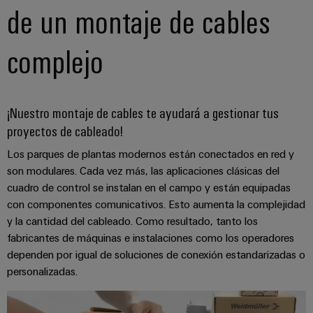
de
dispositivos
de un montaje de cables
pedido
combiner
Eventos
gestión
digital
Hidrógeno
boxes
y
de
complejo
El
ferias
la
eShop
Distribuidores
hidrógeno
energía
como
de
Ferias
Interfaz
tecnología
bus
globales
clave
Power
OCI
¡Nuestro montaje de cables te ayudará a gestionar tus
para
de
y
Plant
proyectos de cableado!
la
campo
Interfaz
eventos
Controller
transición
EDI
Los parques de plantas modernos están conectados en red y
energética
Ferias
son modulares. Cada vez más, las aplicaciones clásicas del
Infraestructura
Locales
Automatización
cuadro de control se instalan en el campo y están equipadas
Fabricante
VISTA
de
con componentes comunicativos. Esto aumenta la complejidad
y
PREVIA
de
Experiencia
edificios
y la cantidad del cableado. Como resultado, tanto los
software
dispositivos
Digital
Soluciones
fabricantes de máquinas e instalaciones como los operadores
para
Monitorizadores
dependen por igual de soluciones de conexión estandarizadas o
Bornes
las
personalizadas.
necesidades
y
Sistemas
Carreras
específicas
conectores
de
profesionales
de