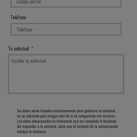
Centro
computing
de
Mag
Ingeniería
de
conexión,
|
digital
datos
cables
Teléfono
Customer
Soluciones
Cuadro
Weidmüller
de
Magazine
y
y
Configurator
conexión
productos
Academia
campo
(patch)
para
Servicios
centros
Weidmüller
Tu solicitud
y
Cableado
de
de
cables
datos:
Recursos
de
conectores
eficientes,
Humanos
campo
para
Interfaces
fiables
y
circuito
y
Nuestro
Configurador
escalables
impreso
soluciones
equipo
Weidmüller
Construcción
de
de
Servicios
naval
migración
Medición
dirección
de
Soluciones
para
inteligente
Tus datos serán tratados exclusivamente para gestionar tu solicitud,
laboratorio
integrales
no se utilizarán para ningún otro fin ni se compartirán con terceros.
PLC
Política
de
Los datos almacenados se eliminarán una vez cumplida la finalidad
Smart
de
conexión
de responder a tu solicitud, salvo que el contexto de la comunicación
Interfaces
Cabinet
para
indique lo contrario.
calidad
Soporte