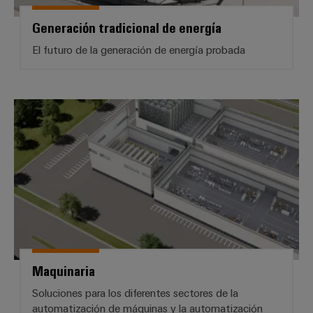
para
la
E/S
infraestructura
Aceptamos
circuito
Generación tradicional de energía
de
Ethernet
Desafíos
impreso
edificios
El futuro de la generación de energía probada
industrial
Es
Fabricación
Servicios
Paneles
Becarios
de
de
táctiles
cuadros
conectores
Maquinaria
eléctricos
para
Herramientas
Soluciones
circuito
de
para
impreso
los
ingeniería
retos
y
Fabricante
de
visualización
de
la
fabricación
dispositivos
de
Medición
originales
cuadros
de
eléctricos
(OEM)
Maquinaria
energía
Maquinaria
Soluciones para los diferentes sectores de la
Weidmüller
Soluciones
automatización de máquinas y la automatización