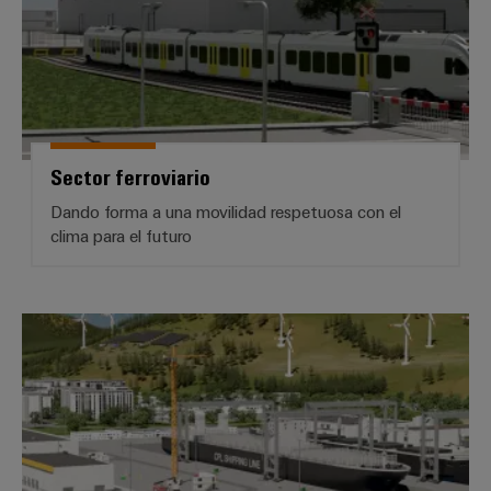
aguas
de
residuales
cables
Soluciones
para
la
industria
Application
del
IoT
agua
Sector ferroviario
Centre
y
de
Dando forma a una movilidad respetuosa con el
aguas
clima para el futuro
residuales
Novedades
de producto
Conectividad
Construcción naval
práctica para
tu industria.
Nuestras
novedades
para
Industrial
Connectivity.