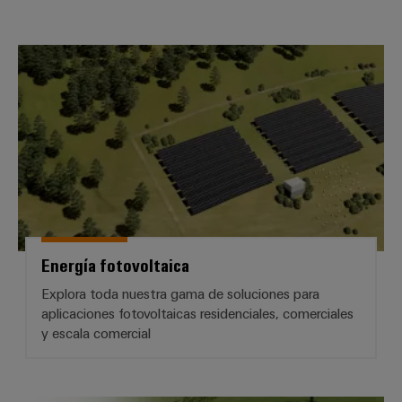
integradas
Accesorios
para
la
Herramientas
Energía fotovoltaica
industria
de
Máquinas
procesos
automáticas
Sector
ferroviario
Software
Soluciones
modernas
Señalizadores
y
digitales
Impresoras
para
industriales
una
Energía fotovoltaica
movilidad
Industry
respetuosa
Explora toda nuestra gama de soluciones para
con
light
aplicaciones fotovoltaicas residenciales, comerciales
el
y escala comercial
clima
Infraestructura
en
del
el
transporte
armario