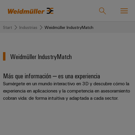
Start
Industrias
Weidmüller IndustryMatch
Onlineshop
Support Center
easyConnect
Volver
Volver
Volver
Volver
Volver
Volver
Volver
Weidmüller IndustryMatch
Industrias
Industrias
Soluciones
Productos
Servicio
Empresa
Prensa
Ventas
Weidmüller
Company
OEE
Más que información – es una experiencia
Tecnologías
Connectivity
Productos
Nuestra
IndustryMatch
News
Soluciones
Sumérgete en un mundo interactivo en 3D y descubre cómo la
Soporte
personalizados
empresa
Un
5G
Bornes
experiencia en aplicaciones y la competencia en asesoramiento
La
Ingeniería
mundo
Industrial
Regletas
Quiénes
cobran vida: de forma intuitiva y adaptada a cada sector.
en
Fundación
y
Productos
Conectores
3D
de
somos
Joachim
Producto
Microrredes
enchufables
donde
bornes
Herz
los
DC
175
Atención
ya
Servicio
retos
Bornes
invierte
años
se
al
montadas
Single
y
en
vuelven
de