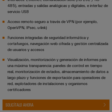
para
la
E/S
485), entradas y salidas analógicas y digitales, e interfaz de
infraestructura
Aceptamos
circuito
de
servicio USB
Ethernet
Desafíos
impreso
edificios
industrial
Es
Acceso remoto seguro a través de VPN (por ejemplo,
Fabricación
Servicios
OpenVPN, IPsec, u-link)
Paneles
Becarios
de
de
táctiles
cuadros
conectores
Funciones integradas de seguridad informática y
eléctricos
para
cortafuegos, navegación web cifrada y gestión centralizada
Herramientas
de usuarios y accesos
Soluciones
circuito
de
para
impreso
los
Visualización, monitorización y generación de informes para
ingeniería
retos
una máxima transparencia: paneles de control en tiempo
y
Fabricante
de
real, monitorización de estados, almacenamiento de datos a
visualización
de
la
largo plazo y funciones de exportación para operadores de
fabricación
dispositivos
de
Medición
red, explotadores de instalaciones y organismos
originales
cuadros
certificadores
de
eléctricos
(OEM)
energía
Maquinaria
SOLICÍTALO AHORA
Weidmüller
Soluciones