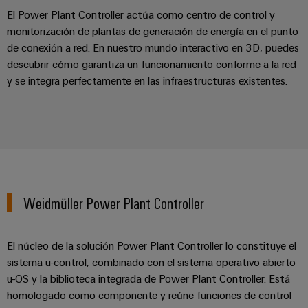
Industrial
los
partners
de
producto
El Power Plant Controller actúa como centro de control y
IoT
recursos
de
medida
monitorización de plantas de generación de energía en el punto
Reparaciones
Energía
Industrial
IIoT
de conexión a red. En nuestro mundo interactivo en 3D, puedes
Fuentes
y
Tradicional
Security
y
descubrir cómo garantiza un funcionamiento conforme a la red
de
piezas
y se integra perfectamente en las infraestructuras existentes.
El
Automatización
Plataforma
alimentación
futuro
de
de
de
Encuentra
repuesto
la
Carcasas
servicio
a
generación
para
Cursos
industrial
tu
de
componentes
energía
de
easyConnect
partner
probada
electrónicos
formación
para
Software
y
Fabricantes
Weidmüller Power Plant Controller
soluciones
Protección
para
seminarios
de
de
contra
IIoT
web
dispositivos
IIoT
rayos
El núcleo de la solución Power Plant Controller lo constituye el
y
Soluciones
y
y
sistema u-control, combinado con el sistema operativo abierto
de
automatización
automatización
sobretensiones
conectividad
u-OS y la biblioteca integrada de Power Plant Controller. Está
Opciones
innovadoras
Soluciones
homologado como componente y reúne funciones de control
de
para
PV