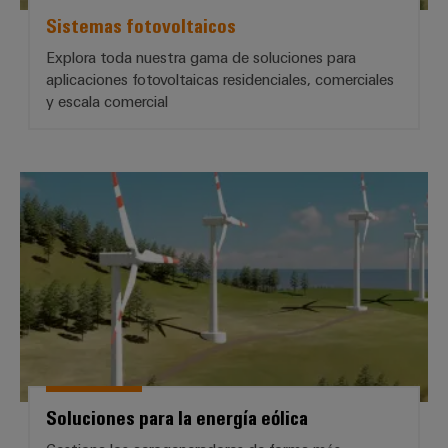
aguas
de
Sistemas fotovoltaicos
residuales
cables
Soluciones
Explora toda nuestra gama de soluciones para
para
aplicaciones fotovoltaicas residenciales, comerciales
la
y escala comercial
industria
Application
del
IoT
agua
Centre
y
de
Soluciones para la energía eólica
aguas
residuales
Novedades
de producto
Conectividad
práctica para
tu industria.
Nuestras
novedades
para
Industrial
Connectivity.
Soluciones para la energía eólica