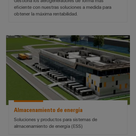
Gestiona los aerogeneradores de forma más
eficiente con nuestras soluciones a medida para
obtener la máxima rentabilidad.
*Almacenamiento de energía*
Configurador
Weidmüller
Ingeniería
Almacenamiento de energía
digital
avanzada:
intuitiva,
Soluciones y productos para sistemas de
sencilla y
almacenamiento de energía (ESS)
rápida