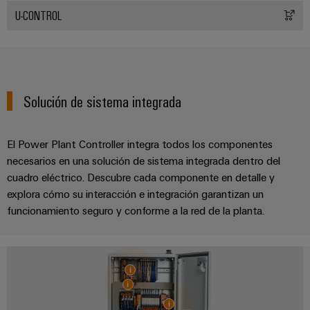
para
Industrial
U-CONTROL
los
AI
diferentes
sectores
Acceso
de
la
remoto
automatización
de
Plataforma
Solución de sistema integrada
máquinas
de
y
la
Servicio
El Power Plant Controller integra todos los componentes
automatización
Industrial
industrial
necesarios en una solución de sistema integrada dentro del
easyConnect
cuadro eléctrico. Descubre cada componente en detalle y
Oil
explora cómo su interacción e integración garantizan un
Application
&
funcionamiento seguro y conforme a la red de la planta.
IoT
Gas
Centre
Garantizar
un
funcionamiento
seguro
Workplace
con
soluciones
&