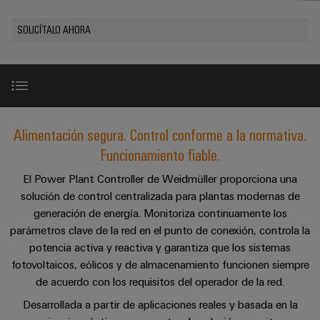
Cliente
Pair
conectores
tangibles
Weidmüller
Montaje
Weidmüller
Empresa
y
Ethernet
para
SOLICÍTALO AHORA
Dónde
personalizado
las
circuito
Datos
soluciones
Estamos
de
VISTA
Tecnología
se
impreso
y
PREVIA
Ventas
cables
de
pueden
Webinars
cifras
experimentar.
conexión
Cajas
Fast
Condiciones
SNAP
y
Sostenibilidad
Almacenamiento
Global
Delivery
Explicado en 3D
Alimentación segura. Control conforme a la normativa.
de
IN
componentes
de
Service
Compliance
Venta
Funcionamiento fiable.
energía
Tecnología
Sistemas
Nuestra solución en detalle
Soluciones
Ubicaciones
El Power Plant Controller de Weidmüller proporciona una
Subscripción
de
de
y
Consultoría
solución de control centralizada para plantas modernas de
al
conexión
paso
productos
Información
e
Solución de sistema integrada
generación de energía. Monitoriza continuamente los
para
Newsletter
PUSH
para
de
sistemas
ingeniería
parámetros clave de la red en el punto de conexión, controla la
IN
cables
de
gestión
potencia activa y reactiva y garantiza que los sistemas
digital
almacenamiento
y
Descargas
y
fotovoltaicos, eólicos y de almacenamiento funcionen siempre
u-
de
componentes
certificados
Connectivity
energía
de acuerdo con los requisitos del operador de la red.
OS
(ESS)
Consulting
Asesoramiento y soporte
edge
Cables
Desarrollada a partir de aplicaciones reales y basada en la
Orange