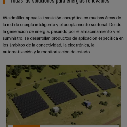
ferroviario
de
Transmisión
distribución
Weidmüller apoya la transición energética en muchas áreas de
y
la red de energía inteligente y el acoplamiento sectorial. Desde
distribución
la generación de energía, pasando por el almacenamiento y el
Servicio
Estabilidad
suministro, se desarrollan productos de aplicación específica en
y
de
los ámbitos de la conectividad, la electrónica, la
seguridad
montaje
para
automatización y la monitorización de estado.
las
Guías
redes
energéticas
montadas
*Sistemas fotovoltaicos*
modernas
Cajas
Tratamiento
modificadas
de
y
agua
adaptadas
y
tratamiento
Montaje
de
personalizado