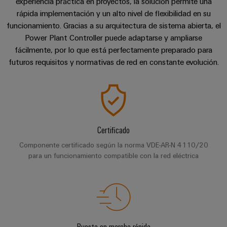
Centro
experiencia práctica en proyectos, la solución permite una
computing
de
Mag
Ingeniería
de
rápida implementación y un alto nivel de flexibilidad en su
conexión,
Contacto
|
digital
funcionamiento. Gracias a su arquitectura de sistema abierta, el
datos
cables
Customer
Power Plant Controller puede adaptarse y ampliarse
Soluciones
Cuadro
Weidmüller
de
Magazine
y
fácilmente, por lo que está perfectamente preparado para
y
Configurator
conexión
productos
futuros requisitos y normativas de red en constante evolución.
Academia
campo
(patch)
para
Servicios
centros
Weidmüller
y
Cableado
de
de
cables
datos:
Recursos
de
conectores
eficientes,
Humanos
campo
para
Interfaces
fiables
y
circuito
y
Certificado
Nuestro
Configurador
escalables
impreso
soluciones
Componente certificado según la norma VDE-AR-N 4110/20
equipo
Weidmüller
Construcción
de
para un funcionamiento compatible con la red eléctrica
de
Servicios
naval
migración
Medición
dirección
de
Soluciones
para
inteligente
laboratorio
integrales
PLC
Política
de
Smart
de
conexión
Interfaces
Cabinet
para
calidad
Soporte
Puesta en marcha rápida