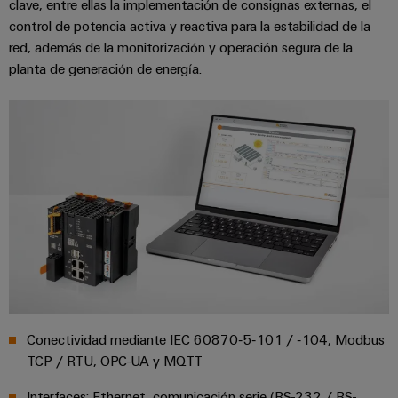
de
clave, entre ellas la implementación de consignas externas, el
dispositivos
pedido
combiner
Eventos
control de potencia activa y reactiva para la estabilidad de la
gestión
digital
Hidrógeno
boxes
y
red, además de la monitorización y operación segura de la
de
El
ferias
planta de generación de energía.
la
eShop
Distribuidores
hidrógeno
energía
como
de
Ferias
Interfaz
tecnología
bus
globales
clave
Power
OCI
para
de
y
Plant
la
campo
Interfaz
eventos
Controller
transición
EDI
energética
Ferias
Infraestructura
Locales
Automatización
Fabricante
VISTA
de
y
PREVIA
de
Experiencia
edificios
software
dispositivos
Digital
Soluciones
para
Monitorizadores
Bornes
las
Conectividad mediante IEC 60870‑5‑101 / ‑104, Modbus
necesidades
y
Sistemas
Carreras
TCP / RTU, OPC-UA y MQTT
específicas
conectores
de
profesionales
de
Interfaces: Ethernet, comunicación serie (RS-232 / RS-