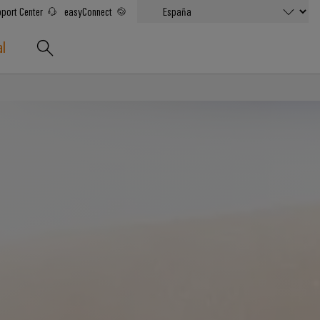
port Center
easyConnect
al