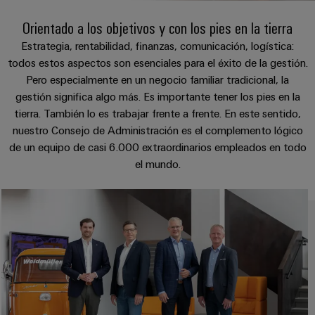
Cliente
Pair
conectores
tangibles
Weidmüller
Montaje
Weidmüller
Empresa
y
Orientado a los objetivos y con los pies en la tierra
Ethernet
para
Dónde
personalizado
las
circuito
Datos
Estrategia, rentabilidad, finanzas, comunicación, logística:
soluciones
Estamos
de
VISTA
Tecnología
todos estos aspectos son esenciales para el éxito de la gestión.
se
impreso
y
PREVIA
Ventas
cables
de
pueden
Pero especialmente en un negocio familiar tradicional, la
Webinars
cifras
experimentar.
conexión
Cajas
gestión significa algo más. Es importante tener los pies en la
Fast
Condiciones
SNAP
y
Sostenibilidad
tierra. También lo es trabajar frente a frente. En este sentido,
Almacenamiento
Global
Delivery
de
IN
componentes
nuestro Consejo de Administración es el complemento lógico
de
Service
Compliance
de un equipo de casi 6.000 extraordinarios empleados en todo
Venta
energía
Tecnología
Sistemas
el mundo.
Soluciones
Ubicaciones
Subscripción
de
de
y
Consultoría
al
conexión
paso
productos
Información
e
para
Newsletter
PUSH
para
de
sistemas
ingeniería
IN
cables
de
gestión
digital
almacenamiento
y
y
u-
de
componentes
certificados
Connectivity
energía
OS
(ESS)
Consulting
edge
Cables
Orange