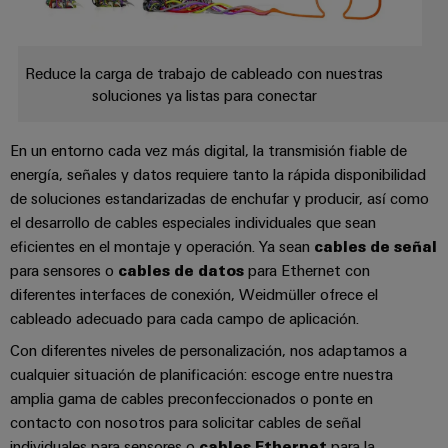
Centro
computing
de
Mag
Ingeniería
de
conexión,
|
digital
datos
cables
Customer
Reduce la carga de trabajo de cableado con nuestras
Soluciones
Cuadro
Weidmüller
de
Magazine
soluciones ya listas para conectar
y
y
Configurator
conexión
productos
Academia
campo
(patch)
para
Servicios
En un entorno cada vez más digital, la transmisión fiable de
centros
Weidmüller
y
Cableado
de
de
energía, señales y datos requiere tanto la rápida disponibilidad
cables
datos:
Recursos
de
conectores
de soluciones estandarizadas de enchufar y producir, así como
eficientes,
Humanos
el desarrollo de cables especiales individuales que sean
campo
para
Interfaces
fiables
eficientes en el montaje y operación. Ya sean
cables de señal
y
circuito
y
Nuestro
Configurador
escalables
para sensores o
cables de datos
para Ethernet con
impreso
soluciones
equipo
Weidmüller
diferentes interfaces de conexión, Weidmüller ofrece el
Construcción
de
de
Servicios
cableado adecuado para cada campo de aplicación.
naval
migración
Medición
dirección
de
Con diferentes niveles de personalización, nos adaptamos a
Soluciones
para
inteligente
laboratorio
integrales
cualquier situación de planificación: escoge entre nuestra
PLC
Política
de
amplia gama de cables preconfeccionados o ponte en
Smart
de
conexión
contacto con nosotros para solicitar cables de señal
Interfaces
Cabinet
para
calidad
Soporte
individuales para sensores o
cables Ethernet
para la