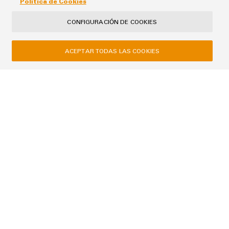
Política de Cookies
CONFIGURACIÓN DE COOKIES
ACEPTAR TODAS LAS COOKIES
Tus datos serán tratados exclusivamente para gestionar tu solicitud,
no se utilizarán para ningún otro fin ni se compartirán con terceros.
Los datos almacenados se eliminarán una vez cumplida la finalidad
de responder a tu solicitud, salvo que el contexto de la comunicación
indique lo contrario.
ENVIAR