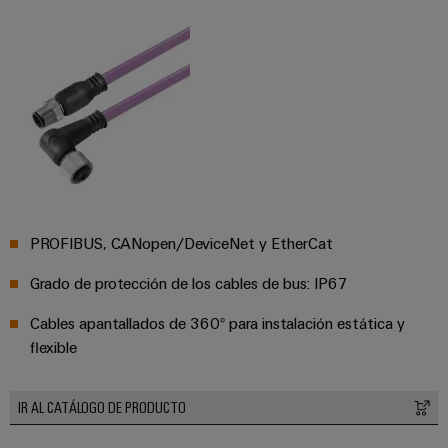
PROFIBUS, CANopen/DeviceNet y EtherCat
Grado de protección de los cables de bus: IP67
Configurador
Weidmüller
Cables apantallados de 360° para instalación estática y
Ingeniería
flexible
digital
avanzada:
intuitiva,
sencilla y
IR AL CATÁLOGO DE PRODUCTO
rápida