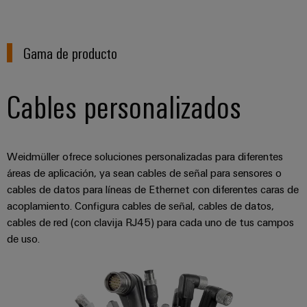
de
dispositivos
pedido
combiner
Eventos
gestión
digital
Hidrógeno
boxes
y
de
El
Gama de producto
ferias
la
eShop
Distribuidores
hidrógeno
energía
como
de
Ferias
Interfaz
tecnología
Cables personalizados
bus
globales
clave
Power
OCI
para
de
y
Plant
la
campo
Interfaz
eventos
Controller
transición
EDI
energética
Weidmüller ofrece soluciones personalizadas para diferentes
Ferias
áreas de aplicación, ya sean cables de señal para sensores o
Infraestructura
Locales
Automatización
cables de datos para líneas de Ethernet con diferentes caras de
Fabricante
VISTA
de
y
PREVIA
acoplamiento. Configura cables de señal, cables de datos,
de
Experiencia
edificios
software
cables de red (con clavija RJ45) para cada uno de tus campos
dispositivos
Digital
Soluciones
de uso.
para
Monitorizadores
Bornes
las
necesidades
y
Sistemas
Carreras
específicas
conectores
de
profesionales
de