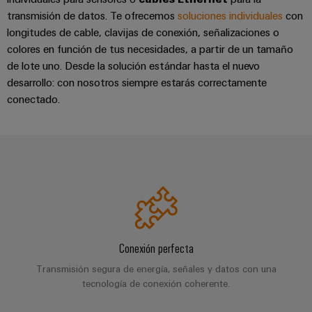
la
de
Building
industria
transmisión de datos. Te ofrecemos
soluciones individuales
con
asistencia
Soporte
marítima
longitudes de cable, clavijas de conexión, señalizaciones o
Workplace
Prensa
técnico
Distribution
colores en función de tus necesidades, a partir de un tamaño
solutions
Energía
de lote uno. Desde la solución estándar hasta el nuevo
boxes
eólica
Company
Cumplimiento
desarrollo: con nosotros siempre estarás correctamente
Excelencia
News
medioambiental
conectado.
operativa
Sistemas
de
en
Electrónica
Notas
y
energía
los
de
soluciones
eólica
productos
Relés
prensa
Energía
y
Automatización
PSIRT
fotovoltaica
relés
descentralizada
Aprovechar
de
Datos
Nuestros
la
Automatización
estado
de
partners
energía
industrial
sólido
solar
ingeniería
Conexión perfecta
para
Distribución
Industrial
una
Aisladores
Transmisión segura de energía, señales y datos con una
Catálogos
mayor
analytics
tecnología de conexión coherente.
Red
y
técnicos
eficiencia
de
convertidores
de
de