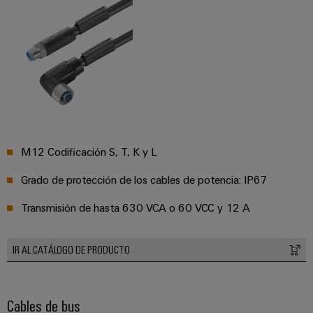
aguas
de
residuales
cables
Soluciones
para
la
industria
Application
del
IoT
agua
Centre
y
de
aguas
M12 Codificación S, T, K y L
residuales
Novedades
Grado de protección de los cables de potencia: IP67
de producto
Conectividad
Transmisión de hasta 630 VCA o 60 VCC y 12 A
práctica para
tu industria.
Nuestras
novedades
IR AL CATÁLOGO DE PRODUCTO
para
Industrial
Connectivity.
Cables de bus