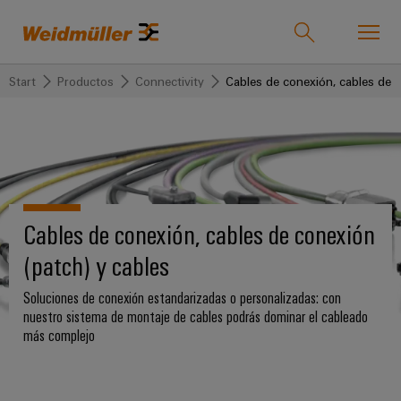
Start
Productos
Connectivity
Cables de conexión, cables de c
Onlineshop
Support Center
easyConnect
Volver
Volver
Volver
Volver
Volver
Volver
Volver
Industrias
Industrias
Soluciones
Productos
Servicio
Empresa
Prensa
Ventas
Weidmüller
Company
OEE
Cables de conexión, cables de conexión
Tecnologías
Connectivity
Productos
Nuestra
IndustryMatch
News
Soluciones
Soporte
personalizados
empresa
(patch) y cables
Un
5G
Bornes
La
Ingeniería
mundo
Industrial
Regletas
Quiénes
en
Soluciones de conexión estandarizadas o personalizadas: con
Fundación
y
Productos
Conectores
3D
de
somos
nuestro sistema de montaje de cables podrás dominar el cableado
Joachim
Producto
Microrredes
enchufables
donde
más complejo
bornes
Herz
los
DC
175
Atención
ya
Servicio
retos
Bornes
invierte
años
se
al
montadas
Single
y
en
vuelven
de