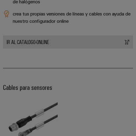
para
Industrial
de halógenos
los
AI
diferentes
crea tus propias versiones de líneas y cables con ayuda de
sectores
nuestro configurador online
Acceso
de
la
remoto
automatización
de
IR AL CATALOGO-ONLINE
Plataforma
máquinas
de
y
la
Servicio
automatización
Industrial
industrial
easyConnect
Oil
Cables para sensores
Application
&
IoT
Gas
Centre
Garantizar
un
funcionamiento
seguro
Workplace
con
soluciones
&