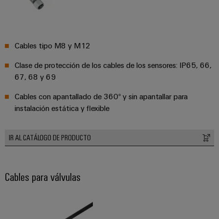
integradas
Accesorios
para
la
Herramientas
industria
de
Cables tipo M8 y M12
Máquinas
procesos
automáticas
Clase de protección de los cables de los sensores: IP65, 66,
Sector
67, 68 y 69
ferroviario
Software
Soluciones
Cables con apantallado de 360° y sin apantallar para
modernas
Señalizadores
instalación estática y flexible
y
digitales
Impresoras
para
industriales
IR AL CATÁLOGO DE PRODUCTO
una
movilidad
Industry
respetuosa
con
light
Cables para válvulas
el
clima
Infraestructura
en
del
el
transporte
armario