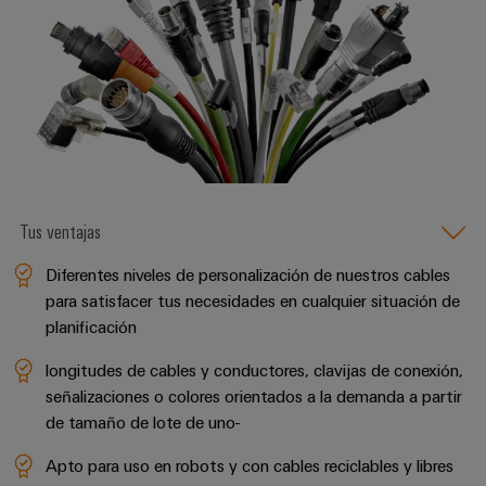
para
la
E/S
infraestructura
Aceptamos
circuito
de
Ethernet
Desafíos
impreso
edificios
industrial
Es
Fabricación
Servicios
Paneles
Becarios
de
de
táctiles
cuadros
conectores
eléctricos
para
Herramientas
Soluciones
circuito
Tus ventajas
de
para
impreso
los
ingeniería
Diferentes niveles de personalización de nuestros cables
retos
y
Fabricante
de
para satisfacer tus necesidades en cualquier situación de
visualización
de
la
planificación
fabricación
dispositivos
de
Medición
longitudes de cables y conductores, clavijas de conexión,
originales
cuadros
de
señalizaciones o colores orientados a la demanda a partir
eléctricos
(OEM)
energía
de tamaño de lote de uno-
Maquinaria
Weidmüller
Apto para uso en robots y con cables reciclables y libres
Soluciones