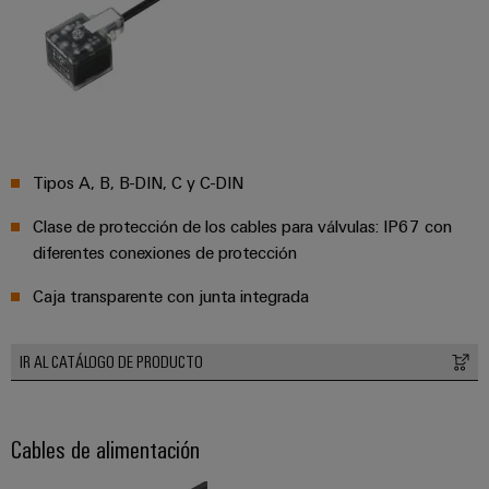
ferroviario
de
Transmisión
distribución
y
distribución
Servicio
Estabilidad
y
de
seguridad
Tipos A, B, B-DIN, C y C-DIN
montaje
para
las
Clase de protección de los cables para válvulas: IP67 con
Guías
redes
diferentes conexiones de protección
energéticas
montadas
modernas
Caja transparente con junta integrada
Cajas
Tratamiento
modificadas
de
IR AL CATÁLOGO DE PRODUCTO
y
agua
adaptadas
y
tratamiento
Montaje
Cables de alimentación
de
personalizado