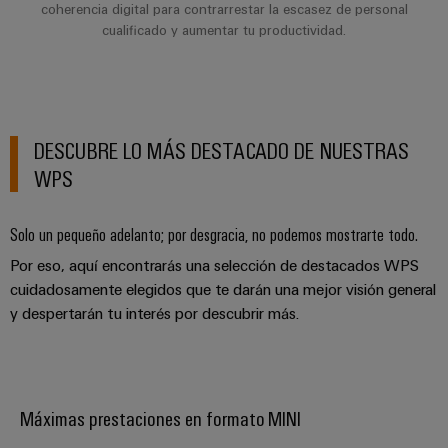
de
coherencia digital para contrarrestar la escasez de personal
dispositivos
pedido
combiner
Eventos
gestión
cualificado y aumentar tu productividad.
digital
Hidrógeno
boxes
y
de
El
ferias
la
eShop
Distribuidores
hidrógeno
energía
como
de
Ferias
Interfaz
tecnología
bus
globales
DESCUBRE LO MÁS DESTACADO DE NUESTRAS
clave
Power
OCI
para
de
y
WPS
Plant
la
campo
Interfaz
eventos
Controller
transición
EDI
energética
Solo un pequeño adelanto; por desgracia, no podemos mostrarte todo.
Ferias
Infraestructura
Locales
Por eso, aquí encontrarás una selección de destacados WPS
Automatización
Fabricante
VISTA
de
cuidadosamente elegidos que te darán una mejor visión general
y
PREVIA
de
Experiencia
edificios
y despertarán tu interés por descubrir más.
software
dispositivos
Digital
Soluciones
para
Monitorizadores
Bornes
las
necesidades
y
Sistemas
Carreras
específicas
Máximas prestaciones en formato MINI
conectores
de
profesionales
de