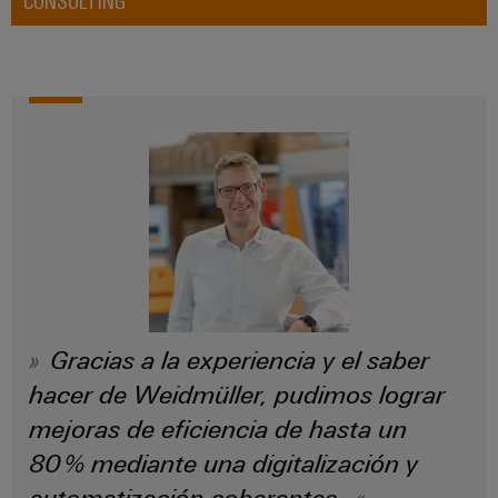
integradas
Accesorios
para
la
Herramientas
industria
de
Máquinas
procesos
automáticas
Sector
ferroviario
Software
Soluciones
modernas
Señalizadores
y
digitales
Impresoras
para
industriales
una
movilidad
Gracias a la experiencia y el saber
Industry
respetuosa
con
light
hacer de Weidmüller, pudimos lograr
el
mejoras de eficiencia de hasta un
clima
Infraestructura
en
80 % mediante una digitalización y
del
el
transporte
armario
automatización coherentes.