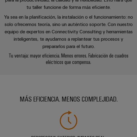
la
de
Building
industria
tu taller funcione de forma más eficiente.
asistencia
Soporte
marítima
Workplace
Ya sea en la planificación, la instalación o el funcionamiento: no
Prensa
técnico
Distribution
solutions
Energía
solo ofrecemos teoría, sino un auténtico soporte. Con nuestro
boxes
eólica
equipo de expertos en Connectivity Consulting y herramientas
Company
Cumplimiento
Excelencia
inteligentes, te ayudamos a replantear tus procesos y
News
medioambiental
operativa
Sistemas
prepararlos para el futuro.
de
en
Electrónica
Notas
y
Tu ventaja: mayor eficiencia. Menos errores. Fabricación de cuadros
energía
los
de
soluciones
eléctricos que compensa.
eólica
productos
Relés
prensa
Energía
y
Automatización
PSIRT
fotovoltaica
relés
descentralizada
Aprovechar
de
Datos
Nuestros
la
Automatización
estado
MÁS EFICIENCIA. MENOS COMPLEJIDAD.
de
partners
energía
industrial
sólido
solar
ingeniería
para
Distribución
Industrial
una
Aisladores
Catálogos
mayor
analytics
Red
y
técnicos
eficiencia
de
convertidores
de
de