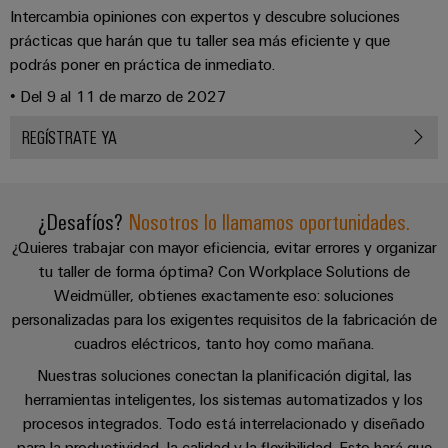
Centro
Descargas
computing
de
Mag
Ingeniería
Intercambia opiniones con expertos y descubre soluciones
de
conexión,
|
digital
prácticas que harán que tu taller sea más eficiente y que
datos
cables
SCB
Customer
podrás poner en práctica de inmediato.
Soluciones
Cuadro
Weidmüller
de
Magazine
• Del 9 al 11 de marzo de 2027
y
y
Configurator
conexión
productos
Academia
campo
(patch)
para
REGÍSTRATE YA
Servicios
centros
Weidmüller
y
Cableado
de
de
cables
datos:
Recursos
de
conectores
eficientes,
¿Desafíos?
Nosotros lo llamamos oportunidades.
Humanos
campo
para
Interfaces
fiables
¿Quieres trabajar con mayor eficiencia, evitar errores y organizar
y
circuito
y
Nuestro
Configurador
escalables
tu taller de forma óptima? Con Workplace Solutions de
impreso
soluciones
equipo
Weidmüller
Weidmüller, obtienes exactamente eso: soluciones
Construcción
de
de
Servicios
personalizadas para los exigentes requisitos de la fabricación de
naval
migración
Medición
dirección
cuadros eléctricos, tanto hoy como mañana.
de
Soluciones
para
inteligente
laboratorio
integrales
Nuestras soluciones conectan la planificación digital, las
PLC
Política
de
herramientas inteligentes, los sistemas automatizados y los
Smart
de
conexión
procesos integrados. Todo está interrelacionado y diseñado
Interfaces
Cabinet
para
calidad
Soporte
para la productividad, la calidad y la flexibilidad. Esto hará que