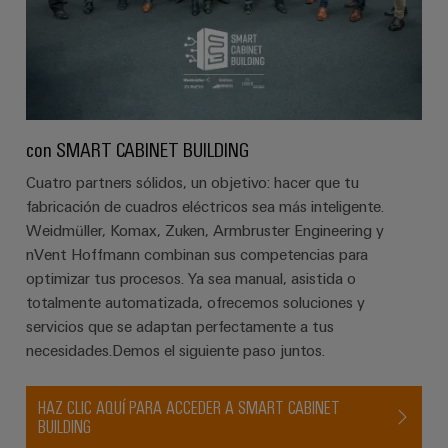
aguas
de
residuales
cables
Soluciones
para
la
industria
Application
del
IoT
agua
con SMART CABINET BUILDING
Centre
y
Cuatro partners sólidos, un objetivo: hacer que tu
de
aguas
fabricación de cuadros eléctricos sea más inteligente.
residuales
Weidmüller, Komax, Zuken, Armbruster Engineering y
Novedades
nVent Hoffmann combinan sus competencias para
de producto
optimizar tus procesos. Ya sea manual, asistida o
Conectividad
práctica para
totalmente automatizada, ofrecemos soluciones y
tu industria.
servicios que se adaptan perfectamente a tus
Nuestras
novedades
necesidades.Demos el siguiente paso juntos.
para
Industrial
Connectivity.
HAZ CLIC AQUÍ PARA ACCEDER A SMART CABINET
BUILDING