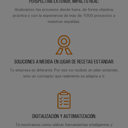
Industrial
PERSPECTIVA EXTERIOR, IMPACTO REAL:
los
partners
de
producto
IoT
recursos
Analizamos tus procesos desde fuera, de forma objetiva,
de
medida
práctica y con la experiencia de más de 1000 proyectos a
Reparaciones
Energía
Industrial
IIoT
nuestras espaldas.
Fuentes
y
Tradicional
Security
y
de
piezas
El
Automatización
Plataforma
alimentación
futuro
de
de
de
Encuentra
repuesto
la
Carcasas
servicio
a
generación
para
Cursos
industrial
tu
de
SOLUCIONES A MEDIDA EN LUGAR DE RECETAS ESTÁNDAR:
componentes
energía
de
easyConnect
partner
Tu empresa es diferente. Por eso no recibes un plan estándar,
probada
electrónicos
formación
para
sino un concepto que realmente se adapta a ti.
Software
y
Fabricantes
soluciones
Protección
para
seminarios
de
de
contra
IIoT
web
dispositivos
IIoT
rayos
y
Soluciones
y
y
de
automatización
automatización
sobretensiones
conectividad
DIGITALIZACIÓN Y AUTOMATIZACIÓN:
Opciones
innovadoras
Soluciones
Te mostramos cómo utilizar herramientas inteligentes y
de
para
PV