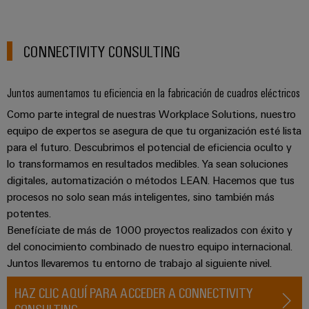
para
Industrial
los
AI
diferentes
sectores
CONNECTIVITY CONSULTING
Acceso
de
la
remoto
automatización
Juntos aumentamos tu eficiencia en la fabricación de cuadros eléctricos
de
Plataforma
máquinas
Como parte integral de nuestras Workplace Solutions, nuestro
de
y
equipo de expertos se asegura de que tu organización esté lista
la
Servicio
automatización
para el futuro. Descubrimos el potencial de eficiencia oculto y
Industrial
industrial
lo transformamos en resultados medibles. Ya sean soluciones
easyConnect
digitales, automatización o métodos LEAN. Hacemos que tus
Oil
procesos no solo sean más inteligentes, sino también más
Application
&
potentes.
IoT
Gas
Benefíciate de más de 1000 proyectos realizados con éxito y
Centre
Garantizar
del conocimiento combinado de nuestro equipo internacional.
un
funcionamiento
Juntos llevaremos tu entorno de trabajo al siguiente nivel.
seguro
Workplace
con
HAZ CLIC AQUÍ PARA ACCEDER A CONNECTIVITY
soluciones
&
CONSULTING