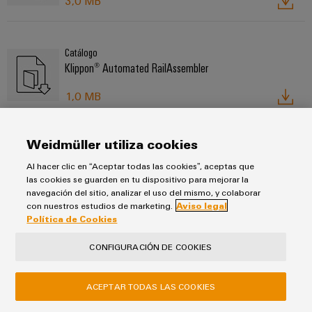
3,0 MB
Catálogo
Klippon® Automated RailAssembler
1,0 MB
Weidmüller utiliza cookies
Catálogo
Klippon® Automated RailLaser
Al hacer clic en “Aceptar todas las cookies”, aceptas que
las cookies se guarden en tu dispositivo para mejorar la
2,0 MB
navegación del sitio, analizar el uso del mismo, y colaborar
con nuestros estudios de marketing.
Aviso legal
Política de Cookies
Catálogo
CONFIGURACIÓN DE COOKIES
Herramientas de aplicación
14,0 MB
ACEPTAR TODAS LAS COOKIES