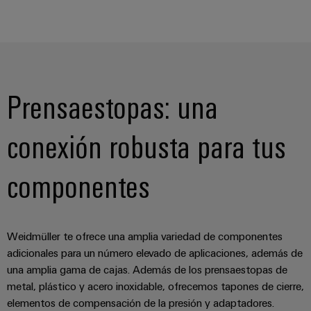
para
la
E/S
infraestructura
Aceptamos
circuito
de
Ethernet
Desafíos
impreso
edificios
industrial
Es
Fabricación
Servicios
Paneles
Becarios
de
de
Prensaestopas: una
táctiles
cuadros
conectores
eléctricos
para
Herramientas
conexión robusta para tus
Soluciones
circuito
de
para
impreso
los
ingeniería
componentes
retos
y
Fabricante
de
visualización
de
la
fabricación
dispositivos
de
Medición
Weidmüller te ofrece una amplia variedad de componentes
originales
cuadros
de
adicionales para un número elevado de aplicaciones, además de
eléctricos
(OEM)
energía
una amplia gama de cajas. Además de los prensaestopas de
Maquinaria
metal, plástico y acero inoxidable, ofrecemos tapones de cierre,
Weidmüller
Soluciones
elementos de compensación de la presión y adaptadores.