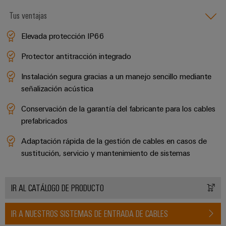
de
dispositivos
pedido
combiner
Eventos
Tus ventajas
gestión
digital
Hidrógeno
boxes
y
de
Elevada protección IP66
El
ferias
la
eShop
Distribuidores
hidrógeno
energía
como
Protector antitracción integrado
de
Ferias
Interfaz
tecnología
bus
globales
clave
Power
Instalación segura gracias a un manejo sencillo mediante
OCI
para
de
y
señalización acústica
Plant
la
campo
Interfaz
eventos
Controller
transición
Conservación de la garantía del fabricante para los cables
EDI
energética
Ferias
prefabricados
Infraestructura
Locales
Automatización
Fabricante
Adaptación rápida de la gestión de cables en casos de
VISTA
de
y
PREVIA
sustitución, servicio y mantenimiento de sistemas
de
Experiencia
edificios
software
dispositivos
Digital
Soluciones
para
Monitorizadores
IR AL CATÁLOGO DE PRODUCTO
Bornes
las
necesidades
y
Sistemas
Carreras
específicas
IR A NUESTROS SISTEMAS DE ENTRADA DE CABLES
conectores
de
profesionales
de