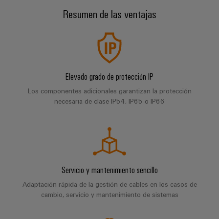
Centro
computing
de
Mag
Ingeniería
Resumen de las ventajas
de
conexión,
Servicios
|
digital
datos
cables
Customer
Soluciones
Cuadro
Weidmüller
de
Magazine
Descargas
y
y
Configurator
conexión
productos
Academia
campo
(patch)
para
Servicios
centros
Weidmüller
Elevado grado de protección IP
y
Cableado
de
de
cables
Los componentes adicionales garantizan la protección
datos:
Recursos
de
conectores
necesaria de clase IP54, IP65 o IP66
eficientes,
Humanos
campo
para
Interfaces
fiables
y
circuito
y
Nuestro
Configurador
escalables
impreso
soluciones
equipo
Weidmüller
Construcción
de
de
Servicios
naval
migración
Medición
dirección
de
Servicio y mantenimiento sencillo
Soluciones
para
inteligente
laboratorio
integrales
Adaptación rápida de la gestión de cables en los casos de
PLC
Política
de
cambio, servicio y mantenimiento de sistemas
Smart
de
conexión
Interfaces
Cabinet
para
calidad
Soporte