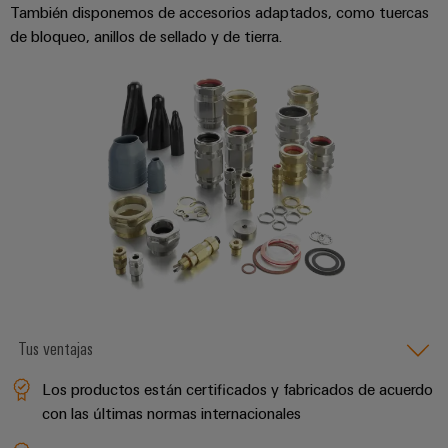
para
Industrial
También disponemos de accesorios adaptados, como tuercas
los
AI
de bloqueo, anillos de sellado y de tierra.
diferentes
sectores
Acceso
de
la
remoto
automatización
de
Plataforma
máquinas
de
y
la
Servicio
automatización
Industrial
industrial
easyConnect
Oil
Application
&
IoT
Gas
Centre
Garantizar
Tus ventajas
un
funcionamiento
Los productos están certificados y fabricados de acuerdo
seguro
con las últimas normas internacionales
Workplace
con
soluciones
&