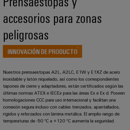
Prensaestopas y
ferroviario
de
accesorios para zonas
Transmisión
distribución
y
distribución
peligrosas
Servicio
Estabilidad
y
de
seguridad
INNOVACIÓN DE PRODUCTO
montaje
para
las
Guías
redes
energéticas
montadas
Nuestros prensaestopas A2L, A2LC, E1W y E1XZ de acero
modernas
inoxidable y latón niquelado, así como los correspondientes
Cajas
Tratamiento
tapones de cierre y adaptadores, están certificados según las
modificadas
de
últimas normas ATEX e IECEx para las áreas Ex e Ex d. Poseen
y
agua
homologaciones CCC para uso internacional y facilitan una
adaptadas
conexión segura incluso con cables trenzados, apantallados,
y
rígidos y reforzados con lámina metálica. El amplio rango de
tratamiento
Montaje
temperaturas de -50 °C a +120 °C aumenta la seguridad.
de
personalizado