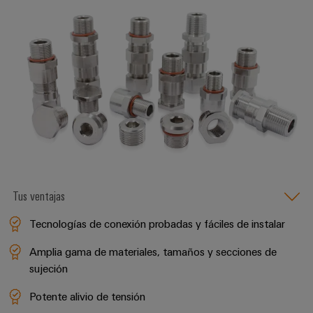
aguas
de
residuales
cables
Soluciones
para
la
industria
Application
del
IoT
agua
Centre
y
de
aguas
residuales
Novedades
de producto
Tus ventajas
Conectividad
práctica para
tu industria.
Tecnologías de conexión probadas y fáciles de instalar
Nuestras
novedades
Amplia gama de materiales, tamaños y secciones de
para
Industrial
sujeción
Connectivity.
Potente alivio de tensión