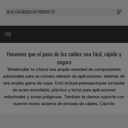
Cliente
Pair
conectores
tangibles
Weidmüller
Montaje
Weidmüller
Empresa
y
Ethernet
para
IR AL CATÁLOGO DE PRODUCTO
Dónde
personalizado
las
circuito
Datos
soluciones
Estamos
de
VISTA
Tecnología
se
impreso
y
PREVIA
Ventas
cables
de
pueden
Webinars
cifras
experimentar.
conexión
Cajas
Fast
Condiciones
SNAP
y
Sostenibilidad
Almacenamiento
Global
Delivery
Guía de inicio
Hacemos que el paso de los cables sea fácil, rápido y
de
IN
componentes
de
Service
Compliance
Venta
seguro
energía
Tecnología
Sistemas
Resumen de las ventajas
Soluciones
Weidmüller te ofrece una amplia variedad de componentes
Ubicaciones
Subscripción
de
de
y
adicionales para un número elevado de aplicaciones, además de
Consultoría
al
conexión
paso
productos
Información
una amplia gama de cajas. Esto incluye prensaestopas estándar
e
Gama de productos
para
Newsletter
PUSH
para
de
de acero inoxidable, plástico y latón para aplicaciones
sistemas
ingeniería
IN
cables
de
gestión
industriales y zonas peligrosas. También te damos soporte con
digital
almacenamiento
y
Vista previa de prensaestopas
nuestro nuevo sistema de entrada de cables, Cabtite.
y
u-
de
componentes
certificados
Connectivity
energía
OS
(ESS)
Consulting
Combinación perfecta
edge
Cables
Orange