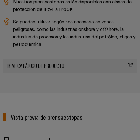
Nuestros prensaestopas están disponibles con clases de
integradas
Accesorios
para
protección de IP54 a IP69K
la
Herramientas
industria
Se pueden utilizar según sea necesario en zonas
de
peligrosas, como las industrias onshore y offshore, la
Máquinas
procesos
industria de procesos y las industrias del petróleo, el gas y
automáticas
Sector
petroquímica
ferroviario
Software
Soluciones
IR AL CATÁLOGO DE PRODUCTO
modernas
Señalizadores
y
digitales
Impresoras
para
industriales
una
movilidad
Industry
respetuosa
con
light
el
Vista previa de prensaestopas
clima
Infraestructura
en
del
el
transporte
armario