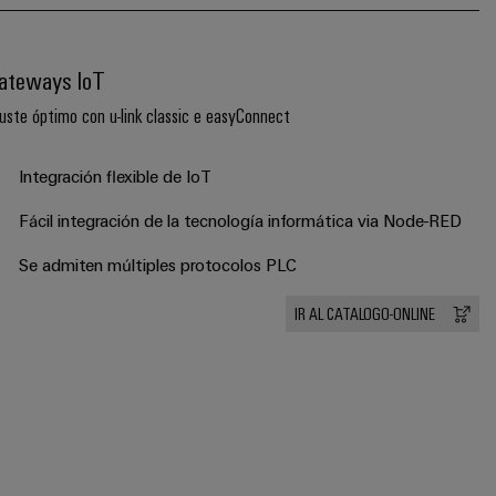
ateways IoT
uste óptimo con u-link classic e easyConnect
Integración flexible de IoT
Fácil integración de la tecnología informática via Node-RED
Se admiten múltiples protocolos PLC
IR AL CATALOGO-ONLINE