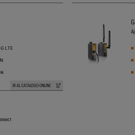
G
Aj
 4G LTE
PN
nk
IR AL CATALOGO-ONLINE
Connect