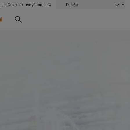
port Center
easyConnect
al