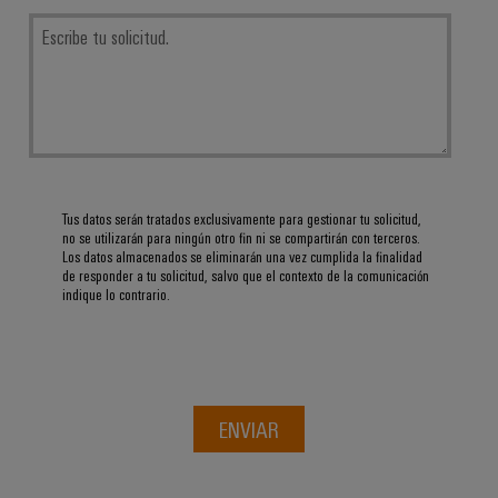
de
dispositivos
pedido
combiner
Eventos
gestión
digital
Hidrógeno
boxes
y
de
El
ferias
la
eShop
Distribuidores
hidrógeno
energía
como
de
Ferias
Interfaz
tecnología
bus
globales
clave
Power
OCI
para
de
y
Plant
la
campo
Interfaz
eventos
Tus datos serán tratados exclusivamente para gestionar tu solicitud,
Controller
transición
no se utilizarán para ningún otro fin ni se compartirán con terceros.
EDI
energética
Los datos almacenados se eliminarán una vez cumplida la finalidad
Ferias
de responder a tu solicitud, salvo que el contexto de la comunicación
Infraestructura
Locales
indique lo contrario.
Automatización
Fabricante
VISTA
de
y
PREVIA
de
Experiencia
edificios
software
dispositivos
Digital
Soluciones
para
Monitorizadores
Bornes
las
ENVIAR
necesidades
y
Sistemas
Carreras
específicas
conectores
de
profesionales
de