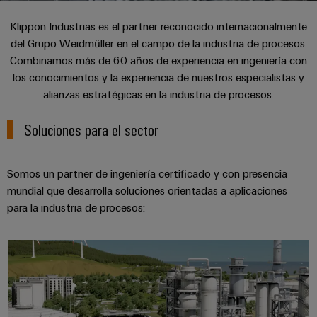
Cliente
Pair
conectores
tangibles
Weidmüller
Montaje
Weidmüller
Empresa
y
Klippon Industrias es el partner reconocido internacionalmente
Ethernet
para
Dónde
personalizado
las
del Grupo Weidmüller en el campo de la industria de procesos.
circuito
Datos
soluciones
Estamos
de
VISTA
Tecnología
Combinamos más de 60 años de experiencia en ingeniería con
se
impreso
y
PREVIA
Ventas
cables
de
los conocimientos y la experiencia de nuestros especialistas y
pueden
Webinars
cifras
experimentar.
conexión
Cajas
alianzas estratégicas en la industria de procesos.
Fast
Condiciones
SNAP
y
Sostenibilidad
Almacenamiento
Global
Delivery
Soluciones para el sector
de
IN
componentes
de
Service
Compliance
Venta
energía
Tecnología
Sistemas
Soluciones
Ubicaciones
Somos un partner de ingeniería certificado y con presencia
Subscripción
de
de
y
mundial que desarrolla soluciones orientadas a aplicaciones
Consultoría
al
conexión
paso
productos
Información
para la industria de procesos:
e
para
Newsletter
PUSH
para
de
sistemas
ingeniería
IN
cables
de
gestión
digital
Petróleo, gas y GNL
almacenamiento
y
y
u-
de
componentes
certificados
Connectivity
energía
OS
(ESS)
Consulting
edge
Cables
Orange