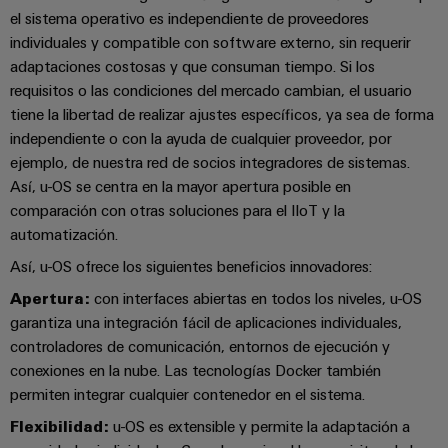
para
la
E/S
el sistema operativo es independiente de proveedores
infraestructura
Aceptamos
circuito
de
individuales y compatible con software externo, sin requerir
Ethernet
Desafíos
impreso
edificios
adaptaciones costosas y que consuman tiempo. Si los
industrial
Es
requisitos o las condiciones del mercado cambian, el usuario
Fabricación
Servicios
tiene la libertad de realizar ajustes específicos, ya sea de forma
Paneles
Becarios
de
de
independiente o con la ayuda de cualquier proveedor, por
táctiles
cuadros
conectores
ejemplo, de nuestra red de socios integradores de sistemas.
eléctricos
para
Herramientas
Así, u-OS se centra en la mayor apertura posible en
Soluciones
circuito
comparación con otras soluciones para el IIoT y la
de
para
impreso
automatización.
los
ingeniería
retos
y
Así, u-OS ofrece los siguientes beneficios innovadores:
Fabricante
de
visualización
de
la
Apertura:
con interfaces abiertas en todos los niveles, u-OS
fabricación
dispositivos
garantiza una integración fácil de aplicaciones individuales,
de
Medición
originales
controladores de comunicación, entornos de ejecución y
cuadros
de
eléctricos
conexiones en la nube. Las tecnologías Docker también
(OEM)
energía
permiten integrar cualquier contenedor en el sistema.
Maquinaria
Weidmüller
Flexibilidad:
u-OS es extensible y permite la adaptación a
Soluciones