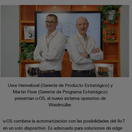
Centro
computing
de
Mag
Ingeniería
de
conexión,
|
digital
datos
cables
Customer
Soluciones
Cuadro
Weidmüller
de
Magazine
y
y
Configurator
conexión
productos
Academia
campo
(patch)
para
Servicios
centros
Weidmüller
y
Cableado
de
de
cables
datos:
Recursos
de
conectores
eficientes,
Humanos
campo
para
Interfaces
fiables
y
circuito
y
Nuestro
Configurador
escalables
impreso
soluciones
Uwe Henneboel (Gerente de Producto Estratégico) y
equipo
Weidmüller
Construcción
de
Martin Floer (Gerente de Programa Estratégico)
de
Servicios
naval
migración
Medición
presentan u-OS, el nuevo sistema operativo de
dirección
de
Soluciones
Weidmüller.
para
inteligente
laboratorio
integrales
PLC
Política
de
Smart
de
u-OS combina la automatización con las posibilidades del IIoT
conexión
Interfaces
Cabinet
para
en un solo dispositivo. Es adecuado para soluciones de edge
calidad
Soporte