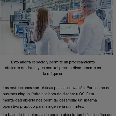
de
dispositivos
pedido
combiner
Eventos
gestión
digital
Hidrógeno
boxes
y
de
El
ferias
la
eShop
Distribuidores
hidrógeno
energía
como
de
Ferias
Interfaz
tecnología
bus
globales
clave
Power
OCI
para
de
y
Plant
la
campo
Interfaz
eventos
Controller
transición
EDI
energética
Ferias
Esto ahorra espacio y permite un procesamiento
Infraestructura
Locales
eficiente de datos y un control preciso directamente en
Automatización
Fabricante
VISTA
la máquina.
de
y
PREVIA
de
Experiencia
edificios
software
dispositivos
Digital
Soluciones
Las restricciones son tóxicas para la innovación. Por eso no nos
para
Monitorizadores
pusimos ningún límite a la hora de diseñar u-OS. Esta
Bornes
las
mentalidad abierta nos permitió desarrollar un sistema
necesidades
y
Sistemas
Carreras
operativo práctico para la ingeniería sin límites.
específicas
conectores
de
profesionales
de
La base de tecnologías de código abierto también significa que