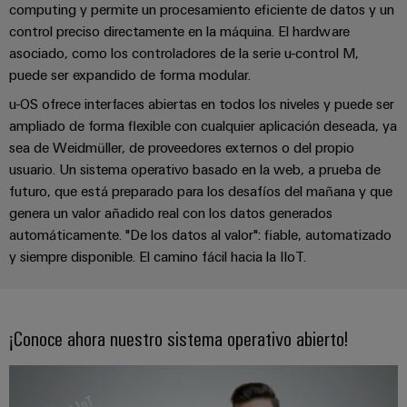
la
de
Building
computing y permite un procesamiento eficiente de datos y un
industria
asistencia
control preciso directamente en la máquina. El hardware
Soporte
marítima
Workplace
asociado, como los controladores de la serie u-control M,
Prensa
técnico
Distribution
solutions
Energía
puede ser expandido de forma modular.
boxes
eólica
Company
Cumplimiento
u-OS ofrece interfaces abiertas en todos los niveles y puede ser
Excelencia
News
medioambiental
ampliado de forma flexible con cualquier aplicación deseada, ya
operativa
Sistemas
de
sea de Weidmüller, de proveedores externos o del propio
en
Electrónica
Notas
y
energía
los
usuario. Un sistema operativo basado en la web, a prueba de
de
soluciones
eólica
productos
futuro, que está preparado para los desafíos del mañana y que
Relés
prensa
genera un valor añadido real con los datos generados
Energía
y
Automatización
PSIRT
automáticamente. "De los datos al valor": fiable, automatizado
fotovoltaica
relés
descentralizada
y siempre disponible. El camino fácil hacia la IIoT.
Aprovechar
de
Datos
Nuestros
la
Automatización
estado
de
partners
energía
industrial
sólido
solar
ingeniería
para
¡Conoce ahora nuestro sistema operativo abierto!
Distribución
Industrial
una
Aisladores
Catálogos
mayor
analytics
Red
y
técnicos
eficiencia
de
convertidores
de
de