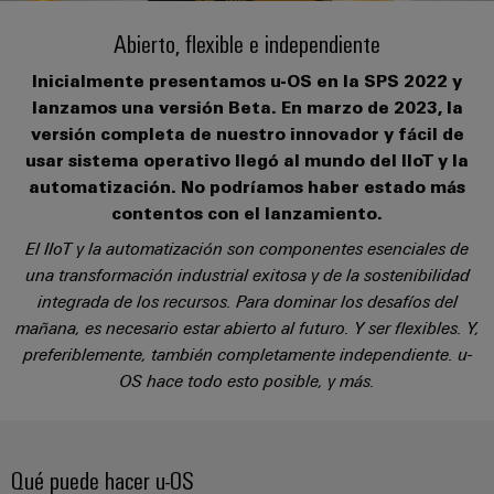
Cliente
Pair
conectores
tangibles
Weidmüller
Montaje
Weidmüller
Empresa
y
Abierto, flexible e independiente
Ethernet
para
Dónde
personalizado
las
circuito
Datos
soluciones
Inicialmente presentamos u-OS en la SPS 2022 y
Estamos
de
VISTA
Tecnología
se
impreso
y
PREVIA
Ventas
lanzamos una versión Beta. En marzo de 2023, la
cables
de
pueden
Webinars
cifras
versión completa de nuestro innovador y fácil de
experimentar.
conexión
Cajas
Fast
usar sistema operativo llegó al mundo del IIoT y la
Condiciones
SNAP
y
Sostenibilidad
Almacenamiento
Global
Delivery
automatización. No podríamos haber estado más
de
IN
componentes
de
contentos con el lanzamiento.
Service
Compliance
Venta
energía
El IIoT y la automatización son componentes esenciales de
Tecnología
Sistemas
Soluciones
Ubicaciones
una transformación industrial exitosa y de la sostenibilidad
Subscripción
de
de
y
Consultoría
integrada de los recursos. Para dominar los desafíos del
al
conexión
paso
productos
Información
e
mañana, es necesario estar abierto al futuro. Y ser flexibles. Y,
para
Newsletter
PUSH
para
de
sistemas
preferiblemente, también completamente independiente. u-
ingeniería
IN
cables
de
gestión
OS hace todo esto posible, y más.
digital
almacenamiento
y
y
u-
de
componentes
certificados
Connectivity
energía
OS
(ESS)
Consulting
edge
Cables
Qué puede hacer u-OS
Orange