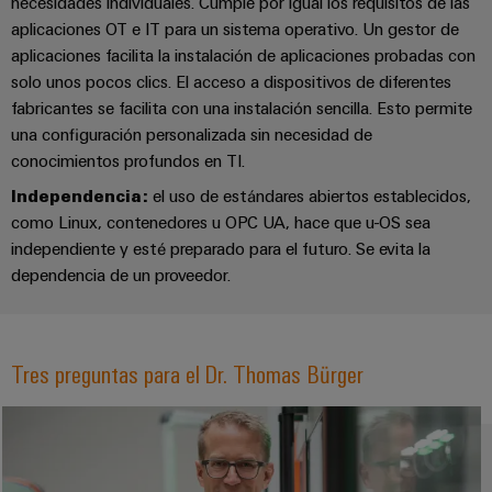
para
necesidades individuales. Cumple por igual los requisitos de las
Industrial
los
aplicaciones OT e IT para un sistema operativo. Un gestor de
AI
diferentes
aplicaciones facilita la instalación de aplicaciones probadas con
sectores
Acceso
solo unos pocos clics. El acceso a dispositivos de diferentes
de
la
remoto
fabricantes se facilita con una instalación sencilla. Esto permite
automatización
una configuración personalizada sin necesidad de
de
Plataforma
conocimientos profundos en TI.
máquinas
de
y
Independencia:
el uso de estándares abiertos establecidos,
la
Servicio
como Linux, contenedores u OPC UA, hace que u-OS sea
automatización
Industrial
independiente y esté preparado para el futuro. Se evita la
industrial
easyConnect
dependencia de un proveedor.
Oil
Application
&
IoT
Gas
Tres preguntas para el Dr. Thomas Bürger
Centre
Garantizar
un
funcionamiento
seguro
Workplace
con
soluciones
&