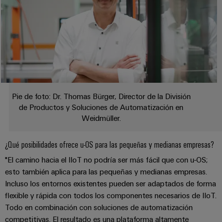
integradas
Accesorios
para
la
Herramientas
industria
de
Máquinas
procesos
automáticas
Sector
ferroviario
Software
Soluciones
Pie de foto: Dr. Thomas Bürger, Director de la División
modernas
Señalizadores
de Productos y Soluciones de Automatización en
y
Weidmüller.
digitales
Impresoras
para
industriales
una
¿Qué posibilidades ofrece u-OS para las pequeñas y medianas empresas?
movilidad
Industry
"El camino hacia el IIoT no podría ser más fácil que con u-OS;
respetuosa
con
esto también aplica para las pequeñas y medianas empresas.
light
el
Incluso los entornos existentes pueden ser adaptados de forma
clima
Infraestructura
flexible y rápida con todos los componentes necesarios de IIoT.
en
del
Todo en combinación con soluciones de automatización
el
transporte
armario
competitivas. El resultado es una plataforma altamente