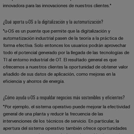
ferroviario
innovadora para las innovaciones de nuestros clientes."
de
Transmisión
distribución
y
¿Qué aporta u-OS a la digitalización y la automatización?
distribución
"u-OS es un puente que permite que la digitalización y
Servicio
Estabilidad
automatización industrial pasen de la teoría a la práctica de
y
de
forma efectiva. Solo entonces los usuarios podrán aprovechar
seguridad
montaje
todo el potencial generado por la llegada de las tecnologías de
para
las
TI al entorno industrial de OT. El resultado general es que
Guías
redes
ofrecemos a nuestros clientes la oportunidad de obtener valor
energéticas
montadas
añadido de sus datos de aplicación, como mejoras en la
modernas
eficiencia y ahorros de energía.
Cajas
Tratamiento
modificadas
de
¿Cómo ayuda u-OS a respaldar negocios más sostenibles y eficientes?
y
agua
"Por ejemplo, el sistema operativo puede mejorar la efectividad
adaptadas
y
general de una planta y reducir la frecuencia de las
tratamiento
Montaje
intervenciones de los técnicos de servicio. En particular, la
de
personalizado
apertura del sistema operativo también ofrece oportunidades