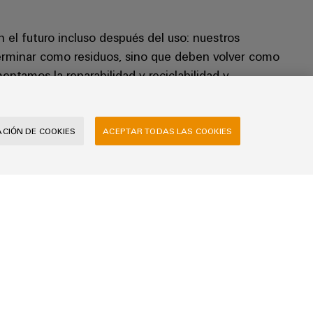
el futuro incluso después del uso: nuestros
rminar como residuos, sino que deben volver como
entamos la reparabilidad y reciclabilidad y
es recuperables para devolver los materiales de los
elta al ciclo: incorporados en el diseño ecológico
CIÓN DE COOKIES
ACEPTAR TODAS LAS COOKIES
lidad