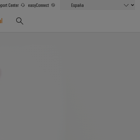
port Center
easyConnect
al