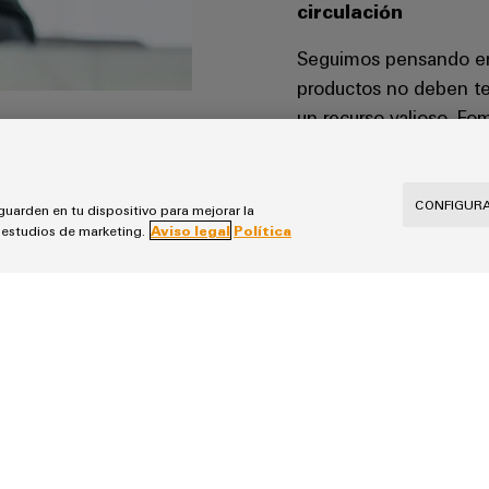
circulación
Seguimos pensando en 
productos no deben te
un recurso valioso. Fom
desarrollamos solucion
productos usados de vu
desde el inicio.
CONFIGURA
guarden en tu dispositivo para mejorar la
s estudios de marketing.
Aviso legal
Política
MÁS INFORMACIÓN
 reciclado, 100% responsabi