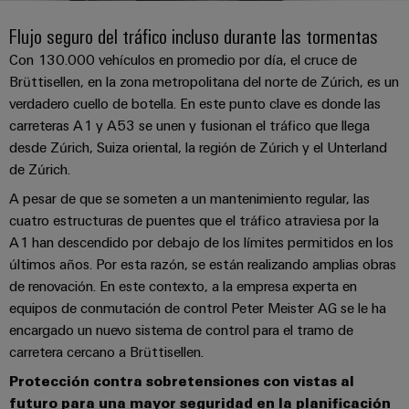
Cliente
Pair
conectores
tangibles
Weidmüller
Montaje
Weidmüller
Empresa
y
Flujo seguro del tráfico incluso durante las tormentas
Ethernet
para
Dónde
personalizado
las
circuito
Datos
Con 130.000 vehículos en promedio por día, el cruce de
soluciones
Estamos
de
VISTA
Tecnología
Brüttisellen, en la zona metropolitana del norte de Zúrich, es un
se
impreso
y
PREVIA
Ventas
cables
de
pueden
verdadero cuello de botella. En este punto clave es donde las
Webinars
cifras
experimentar.
conexión
Cajas
carreteras A1 y A53 se unen y fusionan el tráfico que llega
Fast
Condiciones
SNAP
y
Sostenibilidad
desde Zúrich, Suiza oriental, la región de Zúrich y el Unterland
Almacenamiento
Global
Delivery
de
IN
componentes
de Zúrich.
de
Service
Compliance
Venta
energía
A pesar de que se someten a un mantenimiento regular, las
Tecnología
Sistemas
cuatro estructuras de puentes que el tráfico atraviesa por la
Soluciones
Ubicaciones
Subscripción
de
de
y
A1 han descendido por debajo de los límites permitidos en los
Consultoría
al
conexión
paso
productos
Información
últimos años. Por esta razón, se están realizando amplias obras
e
para
Newsletter
PUSH
para
de
de renovación. En este contexto, a la empresa experta en
sistemas
ingeniería
IN
cables
de
gestión
equipos de conmutación de control Peter Meister AG se le ha
digital
almacenamiento
y
encargado un nuevo sistema de control para el tramo de
y
u-
de
componentes
carretera cercano a Brüttisellen.
certificados
Connectivity
energía
OS
(ESS)
Consulting
Protección contra sobretensiones con vistas al
edge
Cables
Orange
futuro para una mayor seguridad en la planificación