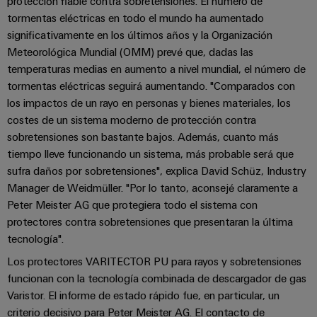
Industrial
protección fiable contra sobretensiones. El número de
los
partners
de
producto
IoT
tormentas eléctricas en todo el mundo ha aumentado
recursos
de
medida
significativamente en los últimos años y la Organización
Reparaciones
Energía
Industrial
IIoT
Meteorológica Mundial (OMM) prevé que, dadas las
Fuentes
y
Tradicional
Security
y
temperaturas medias en aumento a nivel mundial, el número de
de
piezas
El
Automatización
tormentas eléctricas seguirá aumentando. "Comparados con
Plataforma
alimentación
futuro
de
los impactos de un rayo en personas y bienes materiales, los
de
de
Encuentra
repuesto
costes de un sistema moderno de protección contra
la
Carcasas
servicio
a
sobretensiones son bastante bajos. Además, cuanto más
generación
para
Cursos
industrial
tu
de
tiempo lleve funcionando un sistema, más probable será que
componentes
energía
de
easyConnect
partner
sufra daños por sobretensiones", explica David Schüz, Industry
probada
electrónicos
formación
para
Manager de Weidmüller. "Por lo tanto, aconsejé claramente a
Software
y
Fabricantes
Peter Meister AG que protegiera todo el sistema con
soluciones
Protección
para
seminarios
de
protectores contra sobretensiones que presentaran la última
de
contra
IIoT
web
tecnología".
dispositivos
IIoT
rayos
y
Soluciones
y
Los protectores VARITECTOR PU para rayos y sobretensiones
y
de
automatización
funcionan con la tecnología combinada de descargador de gas
automatización
sobretensiones
conectividad
Opciones
Varistor. El informe de estado rápido fue, en particular, un
innovadoras
Soluciones
de
para
criterio decisivo para Peter Meister AG. El contacto de
PV