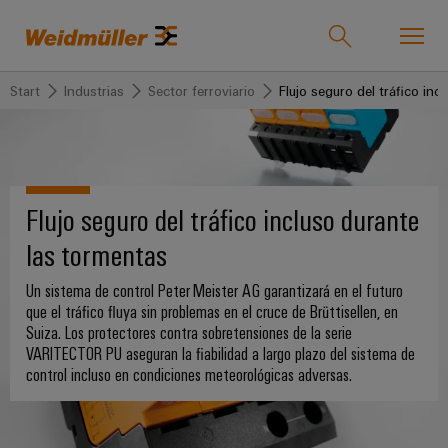
Start
Industrias
Sector ferroviario
Flujo seguro del tráfico in
Onlineshop
Support Center
easyConnect
Volver
Volver
Volver
Volver
Volver
Volver
Volver
Industrias
Industrias
Soluciones
Productos
Servicio
Empresa
Prensa
Ventas
Flujo seguro del tráfico incluso durante
Weidmüller
Company
OEE
las tormentas
Tecnologías
Connectivity
Productos
Nuestra
IndustryMatch
News
Soluciones
Soporte
personalizados
empresa
Un sistema de control Peter Meister AG garantizará en el futuro
Un
5G
Bornes
La
Ingeniería
que el tráfico fluya sin problemas en el cruce de Brüttisellen, en
mundo
Industrial
Regletas
Quiénes
en
Suiza. Los protectores contra sobretensiones de la serie
Fundación
y
Productos
Conectores
3D
de
somos
VARITECTOR PU aseguran la fiabilidad a largo plazo del sistema de
Joachim
Producto
Microrredes
enchufables
donde
control incluso en condiciones meteorológicas adversas.
bornes
Herz
los
DC
175
Atención
ya
Servicio
retos
Bornes
invierte
años
se
al
montadas
Single
y
en
vuelven
de