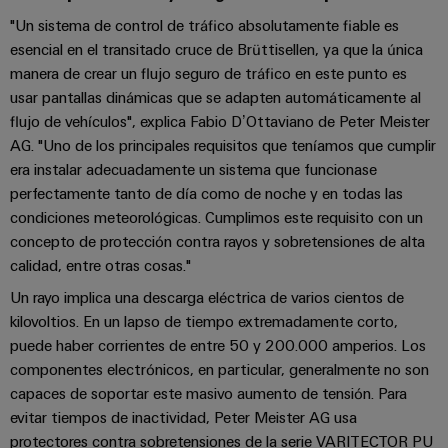
Centro
computing
de
Mag
Ingeniería
"Un sistema de control de tráfico absolutamente fiable es
de
conexión,
|
digital
esencial en el transitado cruce de Brüttisellen, ya que la única
datos
cables
Customer
manera de crear un flujo seguro de tráfico en este punto es
Soluciones
Cuadro
Weidmüller
de
Magazine
y
usar pantallas dinámicas que se adapten automáticamente al
y
Configurator
conexión
productos
flujo de vehículos", explica Fabio D’Ottaviano de Peter Meister
Academia
campo
(patch)
para
AG. "Uno de los principales requisitos que teníamos que cumplir
Servicios
centros
Weidmüller
y
era instalar adecuadamente un sistema que funcionase
Cableado
de
de
cables
datos:
perfectamente tanto de día como de noche y en todas las
Recursos
de
conectores
eficientes,
condiciones meteorológicas. Cumplimos este requisito con un
Humanos
campo
para
Interfaces
fiables
concepto de protección contra rayos y sobretensiones de alta
y
circuito
y
Nuestro
calidad, entre otras cosas."
Configurador
escalables
impreso
soluciones
equipo
Weidmüller
Un rayo implica una descarga eléctrica de varios cientos de
Construcción
de
de
Servicios
kilovoltios. En un lapso de tiempo extremadamente corto,
naval
migración
Medición
dirección
de
puede haber corrientes de entre 50 y 200.000 amperios. Los
Soluciones
para
inteligente
componentes electrónicos, en particular, generalmente no son
laboratorio
integrales
PLC
Política
de
capaces de soportar este masivo aumento de tensión. Para
Smart
de
conexión
evitar tiempos de inactividad, Peter Meister AG usa
Interfaces
Cabinet
para
calidad
protectores contra sobretensiones de la serie VARITECTOR PU
Soporte