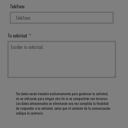
para
Industrial
Teléfono
los
AI
diferentes
sectores
Acceso
de
la
remoto
automatización
Tu solicitud
de
Plataforma
máquinas
de
y
la
Servicio
automatización
Industrial
industrial
easyConnect
Oil
Application
&
IoT
Gas
Tus datos serán tratados exclusivamente para gestionar tu solicitud,
Centre
Garantizar
no se utilizarán para ningún otro fin ni se compartirán con terceros.
un
Los datos almacenados se eliminarán una vez cumplida la finalidad
de responder a tu solicitud, salvo que el contexto de la comunicación
funcionamiento
indique lo contrario.
seguro
Workplace
con
soluciones
&