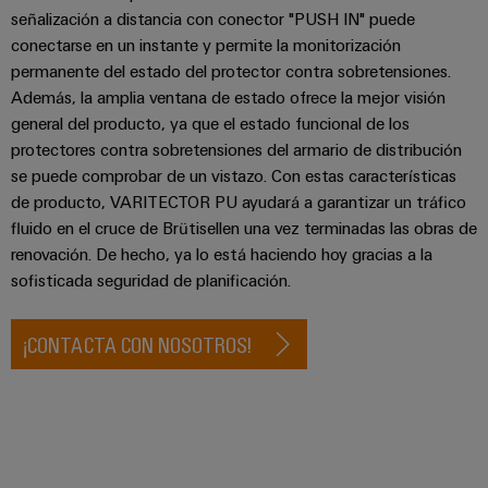
de
dispositivos
pedido
señalización a distancia con conector "PUSH IN" puede
combiner
Eventos
gestión
conectarse en un instante y permite la monitorización
digital
Hidrógeno
boxes
y
de
permanente del estado del protector contra sobretensiones.
El
ferias
la
eShop
Además, la amplia ventana de estado ofrece la mejor visión
Distribuidores
hidrógeno
energía
como
general del producto, ya que el estado funcional de los
de
Ferias
Interfaz
tecnología
protectores contra sobretensiones del armario de distribución
bus
globales
clave
Power
OCI
se puede comprobar de un vistazo. Con estas características
para
de
y
Plant
de producto, VARITECTOR PU ayudará a garantizar un tráfico
la
campo
Interfaz
eventos
Controller
transición
fluido en el cruce de Brütisellen una vez terminadas las obras de
EDI
energética
renovación. De hecho, ya lo está haciendo hoy gracias a la
Ferias
sofisticada seguridad de planificación.
Infraestructura
Locales
Automatización
Fabricante
VISTA
de
y
PREVIA
de
Experiencia
edificios
¡CONTACTA CON NOSOTROS!
software
dispositivos
Digital
Soluciones
para
Monitorizadores
Bornes
las
necesidades
y
Sistemas
Carreras
específicas
conectores
de
profesionales
de