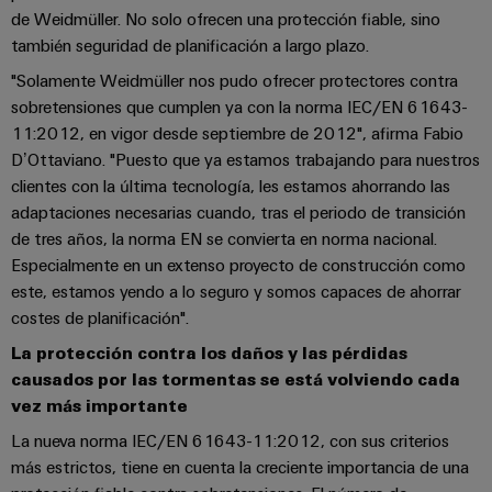
la
de
Building
de Weidmüller. No solo ofrecen una protección fiable, sino
industria
asistencia
Soporte
marítima
también seguridad de planificación a largo plazo.
Workplace
Prensa
técnico
Distribution
"Solamente Weidmüller nos pudo ofrecer protectores contra
solutions
Energía
boxes
sobretensiones que cumplen ya con la norma IEC/EN 61643-
eólica
Company
Cumplimiento
11:2012, en vigor desde septiembre de 2012", afirma Fabio
Excelencia
News
medioambiental
D’Ottaviano. "Puesto que ya estamos trabajando para nuestros
operativa
Sistemas
de
en
clientes con la última tecnología, les estamos ahorrando las
Electrónica
Notas
y
energía
los
adaptaciones necesarias cuando, tras el periodo de transición
de
soluciones
eólica
productos
Relés
de tres años, la norma EN se convierta en norma nacional.
prensa
Energía
y
Especialmente en un extenso proyecto de construcción como
Automatización
PSIRT
fotovoltaica
este, estamos yendo a lo seguro y somos capaces de ahorrar
relés
descentralizada
costes de planificación".
Aprovechar
de
Datos
Nuestros
la
Automatización
estado
de
La protección contra los daños y las pérdidas
partners
energía
industrial
sólido
causados por las tormentas se está volviendo cada
solar
ingeniería
para
Distribución
vez más importante
Industrial
una
Aisladores
Catálogos
La nueva norma IEC/EN 61643-11:2012, con sus criterios
mayor
analytics
Red
y
técnicos
eficiencia
más estrictos, tiene en cuenta la creciente importancia de una
de
convertidores
de
de