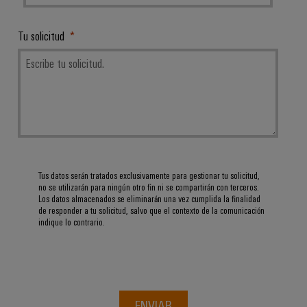
integradas
Accesorios
para
la
Tu solicitud
Herramientas
industria
de
Máquinas
procesos
automáticas
Sector
ferroviario
Software
Soluciones
modernas
Señalizadores
y
digitales
Impresoras
Tus datos serán tratados exclusivamente para gestionar tu solicitud,
para
no se utilizarán para ningún otro fin ni se compartirán con terceros.
industriales
una
Los datos almacenados se eliminarán una vez cumplida la finalidad
movilidad
de responder a tu solicitud, salvo que el contexto de la comunicación
Industry
respetuosa
indique lo contrario.
con
light
el
clima
Infraestructura
en
del
el
transporte
armario
ENVIAR