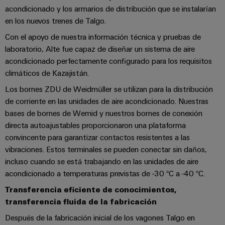
de
dispositivos
pedido
acondicionado y los armarios de distribución que se instalarían
combiner
Eventos
gestión
en los nuevos trenes de Talgo.
digital
Hidrógeno
boxes
y
de
El
Con el apoyo de nuestra información técnica y pruebas de
ferias
la
eShop
Distribuidores
hidrógeno
laboratorio, Alte fue capaz de diseñar un sistema de aire
energía
como
de
Ferias
acondicionado perfectamente configurado para los requisitos
Interfaz
tecnología
bus
globales
climáticos de Kazajistán.
clave
Power
OCI
para
de
y
Plant
Los bornes ZDU de Weidmüller se utilizan para la distribución
la
campo
Interfaz
eventos
de corriente en las unidades de aire acondicionado. Nuestras
Controller
transición
EDI
energética
bases de bornes de Wemid y nuestros bornes de conexión
Ferias
directa autoajustables proporcionaron una plataforma
Infraestructura
Locales
Automatización
convincente para garantizar contactos resistentes a las
Fabricante
VISTA
de
y
PREVIA
vibraciones. Estos terminales se pueden conectar sin daños,
de
Experiencia
edificios
software
incluso cuando se está trabajando en las unidades de aire
dispositivos
Digital
Soluciones
acondicionado a temperaturas previstas de -30 °C a -40 °C.
para
Monitorizadores
Bornes
las
Transferencia eficiente de conocimientos,
necesidades
y
transferencia fluida de la fabricación
Sistemas
Carreras
específicas
conectores
de
profesionales
de
Después de la fabricación inicial de los vagones Talgo en