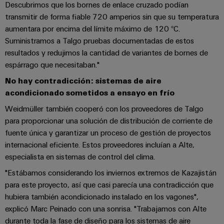
Industrial
Descubrimos que los bornes de enlace cruzado podían
los
partners
de
producto
IoT
recursos
transmitir de forma fiable 720 amperios sin que su temperatura
de
medida
aumentara por encima del límite máximo de 120 °C.
Reparaciones
Energía
Industrial
IIoT
Suministramos a Talgo pruebas documentadas de estos
Fuentes
y
Tradicional
Security
y
resultados y redujimos la cantidad de variantes de bornes de
de
piezas
El
Automatización
espárrago que necesitaban."
Plataforma
alimentación
futuro
de
de
de
Encuentra
No hay contradicción: sistemas de aire
repuesto
la
Carcasas
acondicionado sometidos a ensayo en frío
servicio
a
generación
para
Cursos
industrial
tu
de
Weidmüller también cooperó con los proveedores de Talgo
componentes
energía
de
easyConnect
partner
para proporcionar una solución de distribución de corriente de
probada
electrónicos
formación
para
fuente única y garantizar un proceso de gestión de proyectos
Software
y
Fabricantes
internacional eficiente. Estos proveedores incluían a Alte,
soluciones
Protección
para
seminarios
de
especialista en sistemas de control del clima.
de
contra
IIoT
web
dispositivos
IIoT
"Estábamos considerando los inviernos extremos de Kazajistán
rayos
y
Soluciones
y
para este proyecto, así que casi parecía una contradicción que
y
de
automatización
hubiera también acondicionado instalado en los vagones",
automatización
sobretensiones
conectividad
Opciones
explicó Marc Peinado con una sonrisa. "Trabajamos con Alte
innovadoras
Soluciones
de
para
durante toda la fase de diseño para los sistemas de aire
PV