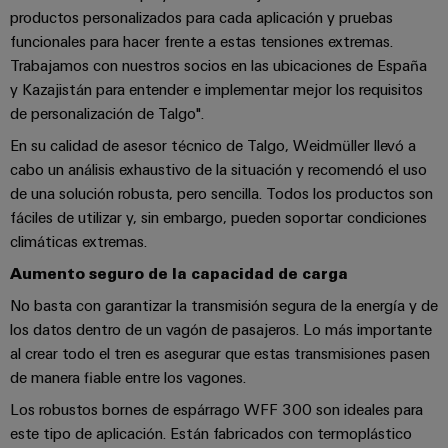
Centro
computing
de
Mag
Ingeniería
productos personalizados para cada aplicación y pruebas
de
conexión,
|
digital
funcionales para hacer frente a estas tensiones extremas.
datos
cables
Customer
Trabajamos con nuestros socios en las ubicaciones de España
Soluciones
Cuadro
Weidmüller
de
Magazine
y Kazajistán para entender e implementar mejor los requisitos
y
y
Configurator
conexión
de personalización de Talgo".
productos
Academia
campo
(patch)
para
En su calidad de asesor técnico de Talgo, Weidmüller llevó a
Servicios
centros
Weidmüller
y
cabo un análisis exhaustivo de la situación y recomendó el uso
Cableado
de
de
cables
datos:
de una solución robusta, pero sencilla. Todos los productos son
Recursos
de
conectores
eficientes,
fáciles de utilizar y, sin embargo, pueden soportar condiciones
Humanos
campo
para
Interfaces
fiables
climáticas extremas.
y
circuito
y
Nuestro
Configurador
escalables
Aumento seguro de la capacidad de carga
impreso
soluciones
equipo
Weidmüller
Construcción
de
No basta con garantizar la transmisión segura de la energía y de
de
Servicios
naval
los datos dentro de un vagón de pasajeros. Lo más importante
migración
Medición
dirección
de
al crear todo el tren es asegurar que estas transmisiones pasen
Soluciones
para
inteligente
laboratorio
integrales
de manera fiable entre los vagones.
PLC
Política
de
Smart
Los robustos bornes de espárrago WFF 300 son ideales para
de
conexión
Interfaces
Cabinet
para
este tipo de aplicación. Están fabricados con termoplástico
calidad
Soporte