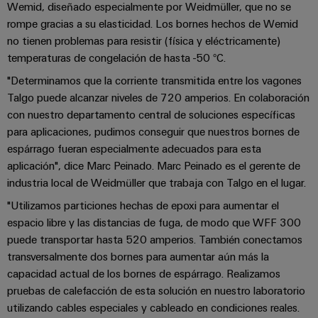
la
de
Building
Wemid, diseñado especialmente por Weidmüller, que no se
industria
asistencia
rompe gracias a su elasticidad. Los bornes hechos de Wemid
Soporte
marítima
Workplace
no tienen problemas para resistir (física y eléctricamente)
Prensa
técnico
Distribution
solutions
Energía
temperaturas de congelación de hasta -50 °C.
boxes
eólica
Company
Cumplimiento
"Determinamos que la corriente transmitida entre los vagones
Excelencia
News
medioambiental
Talgo puede alcanzar niveles de 720 amperios. En colaboración
operativa
Sistemas
de
con nuestro departamento central de soluciones específicas
en
Electrónica
Notas
y
energía
los
para aplicaciones, pudimos conseguir que nuestros bornes de
de
soluciones
eólica
espárrago fueran especialmente adecuados para esta
productos
Relés
prensa
aplicación", dice Marc Peinado. Marc Peinado es el gerente de
Energía
y
Automatización
PSIRT
industria local de Weidmüller que trabaja con Talgo en el lugar.
fotovoltaica
relés
descentralizada
"Utilizamos particiones hechas de epoxi para aumentar el
Aprovechar
de
Datos
Nuestros
la
Automatización
espacio libre y las distancias de fuga, de modo que WFF 300
estado
de
partners
energía
industrial
puede transportar hasta 520 amperios. También conectamos
sólido
solar
ingeniería
transversalmente dos bornes para aumentar aún más la
para
Distribución
Industrial
una
capacidad actual de los bornes de espárrago. Realizamos
Aisladores
Catálogos
mayor
analytics
pruebas de calefacción de esta solución en nuestro laboratorio
Red
y
técnicos
eficiencia
utilizando cables especiales y cableado en condiciones reales.
de
convertidores
de
de