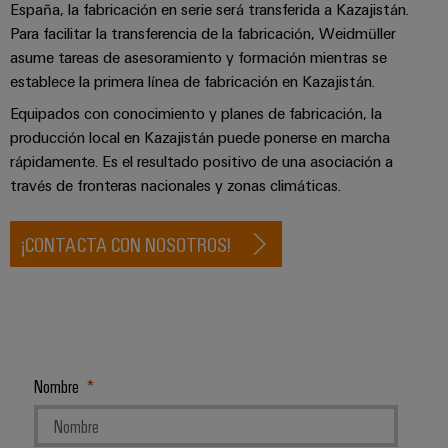
para
la
E/S
España, la fabricación en serie será transferida a Kazajistán.
infraestructura
Aceptamos
circuito
Para facilitar la transferencia de la fabricación, Weidmüller
de
Ethernet
Desafíos
impreso
asume tareas de asesoramiento y formación mientras se
edificios
industrial
Es
establece la primera línea de fabricación en Kazajistán.
Fabricación
Servicios
Equipados con conocimiento y planes de fabricación, la
Paneles
Becarios
de
de
producción local en Kazajistán puede ponerse en marcha
táctiles
cuadros
conectores
rápidamente. Es el resultado positivo de una asociación a
eléctricos
para
través de fronteras nacionales y zonas climáticas.
Herramientas
Soluciones
circuito
de
para
impreso
los
ingeniería
¡CONTACTA CON NOSOTROS!
retos
y
Fabricante
de
visualización
de
la
fabricación
dispositivos
de
Medición
originales
cuadros
de
eléctricos
(OEM)
energía
Nombre
Maquinaria
Weidmüller
Soluciones