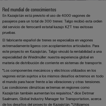
Cliente
Pair
conectores
tangibles
Weidmüller
Montaje
Weidmüller
Empresa
y
Red mundial de conocimientos
Ethernet
para
Dónde
personalizado
las
circuito
Datos
En Kazajistán está previsto el uso de 4000 vagones de
soluciones
Estamos
de
VISTA
Tecnología
pasajeros para un total de 300 trenes: Talgo recibió esta orden
se
impreso
y
PREVIA
Ventas
cables
de
pueden
del servicio de ferrocarril estatal kazajo KZT tras exitosas
Webinars
cifras
experimentar.
conexión
Cajas
pruebas.
Fast
Condiciones
SNAP
y
Sostenibilidad
Almacenamiento
Global
Delivery
El fabricante español de trenes se especializa en vagones
de
IN
componentes
de
extremadamente ligeros con acoplamientos articulados. Para
Service
Compliance
Venta
energía
este proyecto en Kazajistán, Talgo vinculó la rentabilidad a una
Tecnología
Sistemas
especialidad de Weidmüller: nuestra experiencia global en
Soluciones
Ubicaciones
Subscripción
de
de
y
materia de distribución de corriente en sistemas de transporte.
Consultoría
al
conexión
paso
productos
Información
e
"Los componentes mecánicos y eléctricos utilizados en los
para
Newsletter
PUSH
para
de
sistemas
vagones están sujetos a los mismos desafíos extremos en todo
ingeniería
IN
cables
de
gestión
el mundo para hacer frente a las vibraciones y otras tensiones.
digital
almacenamiento
y
y
Las condiciones climáticas extremas en regiones como
u-
de
componentes
certificados
Connectivity
Kazajistán también aumentan los requisitos," dice Detmar
energía
OS
(ESS)
Consulting
Saalmann, Global Industry Manager for Transportation, acerca
edge
Cables
Orange
de los desafíos del proyecto de Kazajistán. "Utilizamos