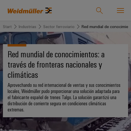
Start
Industrias
Sector ferroviario
Red mundial de conocimien
Onlineshop
Support Center
easyConnect
Volver
Volver
Volver
Volver
Volver
Volver
Volver
Red mundial de conocimientos: a
Industrias
Industrias
Soluciones
Productos
Servicio
Empresa
Prensa
Ventas
través de fronteras nacionales y
Weidmüller
Company
OEE
climáticas
Tecnologías
Connectivity
Productos
Nuestra
IndustryMatch
News
Soluciones
Soporte
personalizados
empresa
Aprovechando su red internacional de ventas y sus conocimientos
Un
5G
Bornes
La
Ingeniería
locales, Weidmüller pudo proporcionar una solución adaptada para
mundo
Industrial
Regletas
Quiénes
en
el fabricante español de trenes Talgo. La solución garantizó una
Fundación
y
Productos
Conectores
3D
de
somos
distribución de corriente segura en condiciones climáticas
Joachim
Producto
Microrredes
enchufables
donde
extremas.
bornes
Herz
los
DC
175
Atención
ya
Servicio
retos
Bornes
invierte
años
se
al
montadas
Single
y
en
vuelven
de