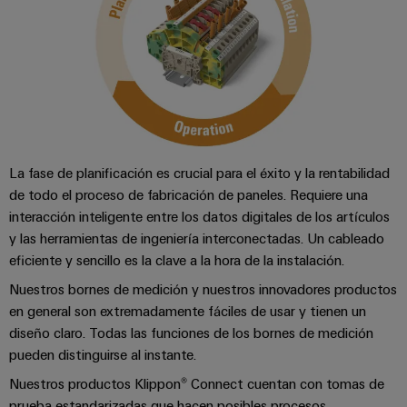
para
Industrial
los
AI
diferentes
sectores
Acceso
de
la
remoto
automatización
de
Plataforma
máquinas
de
y
La fase de planificación es crucial para el éxito y la rentabilidad
la
Servicio
automatización
de todo el proceso de fabricación de paneles. Requiere una
Industrial
industrial
interacción inteligente entre los datos digitales de los artículos
easyConnect
y las herramientas de ingeniería interconectadas. Un cableado
Oil
Application
eficiente y sencillo es la clave a la hora de la instalación.
&
IoT
Gas
Nuestros bornes de medición y nuestros innovadores productos
Centre
en general son extremadamente fáciles de usar y tienen un
Garantizar
un
diseño claro. Todas las funciones de los bornes de medición
funcionamiento
pueden distinguirse al instante.
seguro
Workplace
con
Nuestros productos Klippon® Connect cuentan con tomas de
soluciones
&
prueba estandarizadas que hacen posibles procesos