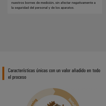
para
la
E/S
nuestros bornes de medición, sin afectar negativamente a
infraestructura
Aceptamos
circuito
la seguridad del personal y de los aparatos.
de
Ethernet
Desafíos
impreso
edificios
industrial
Es
Fabricación
Servicios
Paneles
Becarios
de
de
táctiles
cuadros
conectores
eléctricos
para
Herramientas
Soluciones
circuito
de
para
impreso
los
ingeniería
retos
y
Fabricante
de
visualización
Características únicas con un valor añadido en todo
de
la
fabricación
el proceso
dispositivos
de
Medición
originales
cuadros
de
eléctricos
(OEM)
energía
Maquinaria
Weidmüller
Soluciones