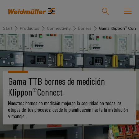
Start
Productos
Connectivity
Bornes
Gama Klippon® Conn
Onlineshop
Support Center
easyConnect
Volver
Volver
Volver
Volver
Volver
Volver
Volver
Industrias
Industrias
Soluciones
Productos
Servicio
Empresa
Prensa
Ventas
Weidmüller
Company
OEE
Gama TTB bornes de medición
Tecnologías
Connectivity
Productos
Nuestra
IndustryMatch
News
Soluciones
Soporte
personalizados
empresa
Klippon®Connect
Un
5G
Bornes
La
Ingeniería
mundo
Industrial
Regletas
Quiénes
en
Nuestros bornes de medición mejoran la seguridad en todas las
Fundación
y
Productos
Conectores
3D
de
somos
etapas de tus procesos: desde la planificación hasta la instalación
Joachim
Producto
Microrredes
enchufables
donde
y manejo.
bornes
Herz
los
DC
175
Atención
ya
Servicio
retos
Bornes
invierte
años
se
al
montadas
Single
y
en
vuelven
de