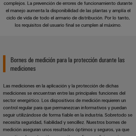
Centro
computing
de
Mag
Ingeniería
complejos. La prevención de errores de funcionamiento durante
de
conexión,
Vídeo
el manejo aumenta la disponibilidad de las plantas y amplía el
|
digital
datos
cables
ciclo de vida de todo el armario de distribución. Por lo tanto,
Customer
Soluciones
Cuadro
Weidmüller
de
los requisitos del usuario final se cumplen al máximo.
Magazine
Regletas de bornes premontadas según TAB
y
y
Configurator
conexión
productos
Academia
campo
(patch)
para
Servicios
Descargas
centros
Weidmüller
y
Cableado
de
de
cables
Bornes de medición para la protección durante las
datos:
Recursos
de
conectores
Asesoramiento y soporte
eficientes,
mediciones
Humanos
campo
para
Interfaces
fiables
y
circuito
y
Nuestro
Configurador
escalables
impreso
soluciones
Las mediciones en la aplicación y la protección de dichas
equipo
Weidmüller
Construcción
de
mediciones se encuentran entre las principales funciones del
de
Servicios
naval
sector energético. Los dispositivos de medición requieren un
migración
Medición
dirección
de
control regular para que permanezcan informativos y puedan
Soluciones
para
inteligente
laboratorio
integrales
seguir utilizándose de forma fiable en la industria. Sobretodo se
PLC
Política
de
Smart
necesita seguridad, fiabilidad y sencillez. Nuestros bornes de
de
conexión
Interfaces
medición aseguran unos resultados óptimos y seguros, ya que
Cabinet
para
calidad
Soporte