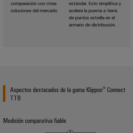
comparación con otras
estándar. Esto simplifica y
soluciones del mercado.
acelera la puesta a tierra
de puntos estrella en el
armario de distribución.
Configurador
Aspectos destacados de la gama Klippon® Connect
Weidmüller
TTB
Ingeniería
digital
avanzada:
intuitiva,
Medición comparativa fiable
sencilla y
rápida