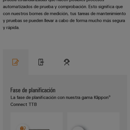
integradas
Accesorios
automatizados de prueba y comprobación. Esto significa que
para
con nuestros bornes de medición, tus tareas de mantenimiento
la
Herramientas
industria
y pruebas se pueden llevar a cabo de forma mucho más segura
de
y rápida.
Máquinas
procesos
automáticas
Sector
ferroviario
Software
Soluciones
modernas
Señalizadores
y
digitales
Impresoras
para
industriales
una
Fase de planificación
movilidad
Industry
respetuosa
La fase de planificación con nuestra gama Klippon®
con
light
Connect TTB
el
clima
Infraestructura
en
del
el
transporte
armario