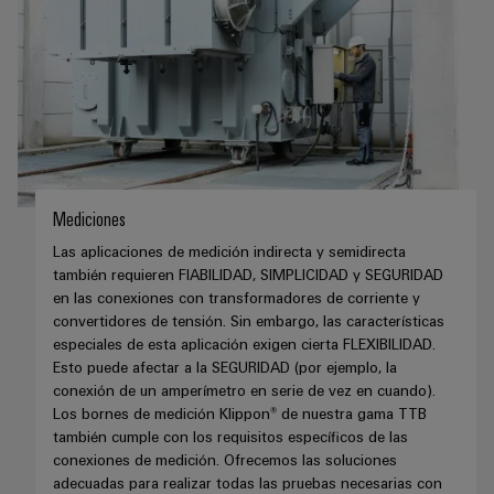
de
dispositivos
pedido
combiner
Eventos
gestión
digital
Hidrógeno
boxes
y
de
El
ferias
la
eShop
Distribuidores
hidrógeno
energía
como
de
Ferias
Interfaz
tecnología
bus
globales
clave
Power
OCI
para
de
y
Plant
la
campo
Interfaz
eventos
Mediciones
Controller
transición
EDI
energética
Las aplicaciones de medición indirecta y semidirecta
Ferias
también requieren FIABILIDAD, SIMPLICIDAD y SEGURIDAD
Infraestructura
Locales
Automatización
en las conexiones con transformadores de corriente y
Fabricante
VISTA
de
convertidores de tensión. Sin embargo, las características
y
PREVIA
de
Experiencia
edificios
especiales de esta aplicación exigen cierta FLEXIBILIDAD.
software
dispositivos
Digital
Esto puede afectar a la SEGURIDAD (por ejemplo, la
Soluciones
conexión de un amperímetro en serie de vez en cuando).
para
Monitorizadores
Bornes
las
Los bornes de medición Klippon® de nuestra gama TTB
necesidades
también cumple con los requisitos específicos de las
y
Sistemas
Carreras
específicas
conexiones de medición. Ofrecemos las soluciones
conectores
de
profesionales
de
adecuadas para realizar todas las pruebas necesarias con