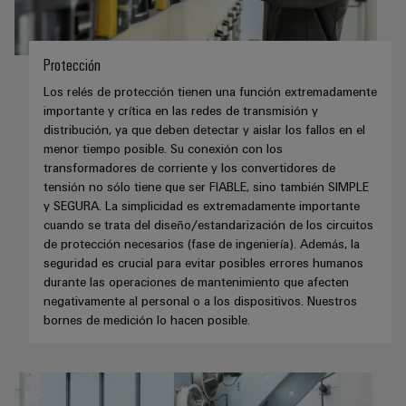
Industrial
los
partners
de
producto
IoT
recursos
de
medida
Reparaciones
Energía
Industrial
IIoT
Protección
Fuentes
y
Tradicional
Security
y
Los relés de protección tienen una función extremadamente
de
piezas
El
Automatización
importante y crítica en las redes de transmisión y
Plataforma
alimentación
futuro
de
distribución, ya que deben detectar y aislar los fallos en el
de
de
Encuentra
repuesto
menor tiempo posible. Su conexión con los
la
Carcasas
transformadores de corriente y los convertidores de
servicio
a
generación
para
Cursos
tensión no sólo tiene que ser FIABLE, sino también SIMPLE
industrial
tu
de
y SEGURA. La simplicidad es extremadamente importante
componentes
energía
de
easyConnect
partner
cuando se trata del diseño/estandarización de los circuitos
probada
electrónicos
formación
para
de protección necesarios (fase de ingeniería). Además, la
Software
y
Fabricantes
soluciones
seguridad es crucial para evitar posibles errores humanos
Protección
para
seminarios
durante las operaciones de mantenimiento que afecten
de
de
contra
IIoT
negativamente al personal o a los dispositivos. Nuestros
web
dispositivos
IIoT
rayos
bornes de medición lo hacen posible.
y
Soluciones
y
y
de
automatización
automatización
sobretensiones
conectividad
Opciones
innovadoras
Soluciones
de
para
PV