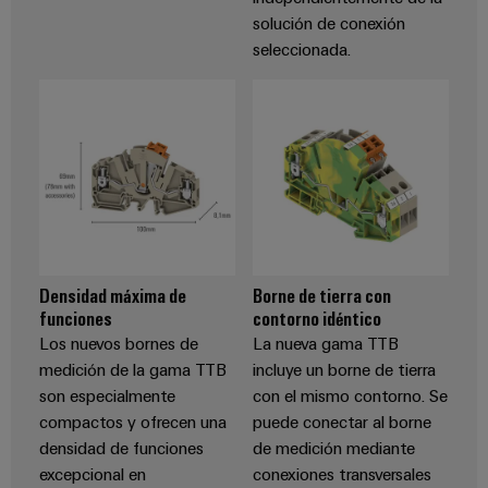
aguas
de
solución de conexión
residuales
cables
seleccionada.
Soluciones
para
la
industria
Application
del
IoT
agua
Centre
y
de
aguas
residuales
Novedades
de producto
Densidad máxima de
Borne de tierra con
Conectividad
funciones
contorno idéntico
práctica para
Los nuevos bornes de
La nueva gama TTB
tu industria.
Nuestras
medición de la gama TTB
incluye un borne de tierra
novedades
son especialmente
con el mismo contorno. Se
para
Industrial
compactos y ofrecen una
puede conectar al borne
Connectivity.
densidad de funciones
de medición mediante
excepcional en
conexiones transversales