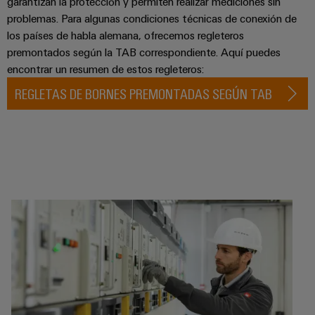
la
garantizan la protección y permiten realizar mediciones sin
de
Building
industria
problemas. Para algunas condiciones técnicas de conexión de
asistencia
Soporte
marítima
Workplace
los países de habla alemana, ofrecemos regleteros
Prensa
técnico
Distribution
solutions
premontados según la TAB correspondiente. Aquí puedes
Energía
boxes
encontrar un resumen de estos regleteros:
eólica
Company
Cumplimiento
Excelencia
REGLETAS DE BORNES PREMONTADAS SEGÚN TAB
News
medioambiental
operativa
Sistemas
de
en
Electrónica
Notas
y
energía
los
de
soluciones
eólica
productos
Relés
prensa
Energía
y
Automatización
PSIRT
fotovoltaica
relés
descentralizada
Aprovechar
de
Datos
Nuestros
la
Automatización
estado
de
partners
energía
industrial
sólido
solar
ingeniería
para
Distribución
Industrial
una
Aisladores
Catálogos
mayor
analytics
Red
y
técnicos
eficiencia
de
convertidores
de
de