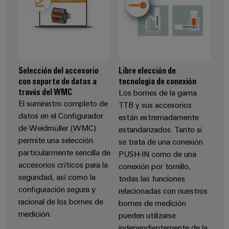
ferroviario
de
Transmisión
distribución
y
distribución
Servicio
Estabilidad
Selección del accesorio
Libre elección de
y
de
con soporte de datos a
tecnología de conexión
seguridad
montaje
través del WMC
para
Los bornes de la gama
las
El suministro completo de
TTB y sus accesorios
Guías
redes
datos en el Configurador
están extremadamente
energéticas
montadas
de Weidmüller (WMC)
estandarizados. Tanto si
modernas
permite una selección
se trata de una conexión
Cajas
Tratamiento
particularmente sencilla de
PUSH-IN como de una
modificadas
de
accesorios críticos para la
conexión por tornillo,
y
agua
seguridad, así como la
todas las funciones
adaptadas
y
configuración segura y
relacionadas con nuestros
tratamiento
racional de los bornes de
bornes de medición
Montaje
medición.
de
pueden utilizarse
personalizado
independientemente de la