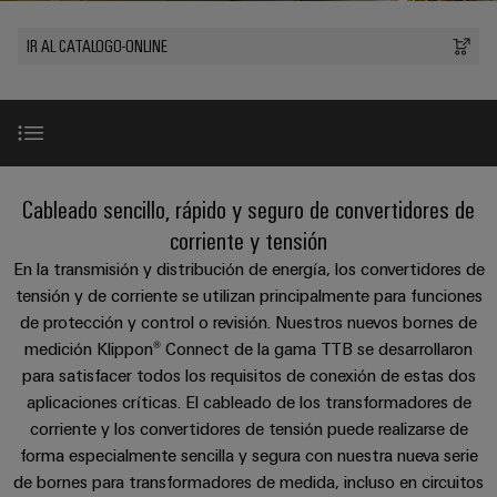
Cliente
Pair
conectores
tangibles
Weidmüller
Montaje
Weidmüller
Empresa
y
Ethernet
para
IR AL CATALOGO-ONLINE
Dónde
personalizado
las
circuito
Datos
soluciones
Estamos
de
VISTA
Tecnología
se
impreso
y
PREVIA
Ventas
cables
de
pueden
Webinars
cifras
experimentar.
conexión
Cajas
Fast
Condiciones
SNAP
y
Sostenibilidad
Almacenamiento
Global
Delivery
Protección durante las mediciones
Cableado sencillo, rápido y seguro de convertidores de
de
IN
componentes
de
Service
Compliance
Venta
corriente y tensión
energía
Tecnología
Sistemas
Planificación / Instalación / Manejo
Soluciones
En la transmisión y distribución de energía, los convertidores de
Ubicaciones
Subscripción
de
de
y
tensión y de corriente se utilizan principalmente para funciones
Consultoría
al
conexión
paso
productos
Información
de protección y control o revisión. Nuestros nuevos bornes de
e
Características destacadas de la gama TTB
para
Newsletter
PUSH
para
de
medición Klippon® Connect de la gama TTB se desarrollaron
sistemas
ingeniería
IN
cables
de
gestión
para satisfacer todos los requisitos de conexión de estas dos
digital
almacenamiento
y
Vídeo
aplicaciones críticas. El cableado de los transformadores de
y
u-
de
componentes
corriente y los convertidores de tensión puede realizarse de
certificados
Connectivity
energía
OS
forma especialmente sencilla y segura con nuestra nueva serie
(ESS)
Consulting
Aspectos destacados de la versión enchufable
edge
Cables
Orange
de bornes para transformadores de medida, incluso en circuitos