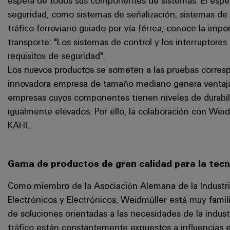
espera de todos sus componentes de sistemas. El especi
seguridad, como sistemas de señalización, sistemas de c
tráfico ferroviario guiado por vía férrea, conoce la impor
transporte: "Los sistemas de control y los interruptor
requisitos de seguridad".
Los nuevos productos se someten a las pruebas correspo
innovadora empresa de tamaño mediano genera ventajas
empresas cuyos componentes tienen niveles de durabili
igualmente elevados. Por ello, la colaboración con Wei
KAHL.
Gama de productos de gran calidad para la tecno
Como miembro de la Asociación Alemana de la Industria 
Electrónicos y Electrónicos, Weidmüller está muy famili
de soluciones orientadas a las necesidades de la indust
tráfico están constantemente expuestos a influencias e