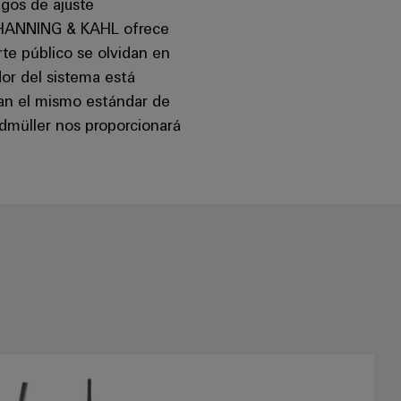
ngos de ajuste
o. HANNING & KAHL ofrece
orte público se olvidan en
dor del sistema está
zcan el mismo estándar de
dmüller nos proporcionará
ción
Ethernet industrial