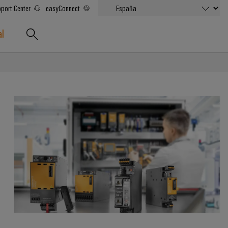
port Center
easyConnect
al