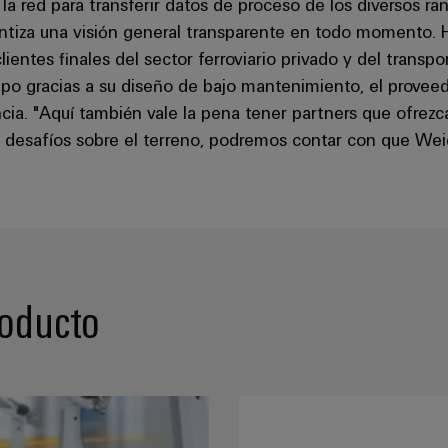
la red para transferir datos de proceso de los diversos ra
rantiza una visión general transparente en todo moment
clientes finales del sector ferroviario privado y del transp
mpo gracias a su diseño de bajo mantenimiento, el provee
encia. "Aquí también vale la pena tener partners que ofre
 desafíos sobre el terreno, podremos contar con que Wei
roducto
entación PROtop: el impulso de energía para tu entorno de produc