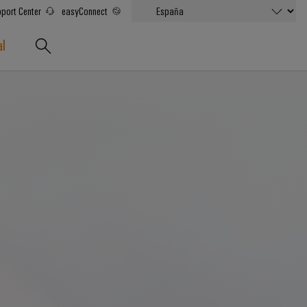
port Center
easyConnect
al