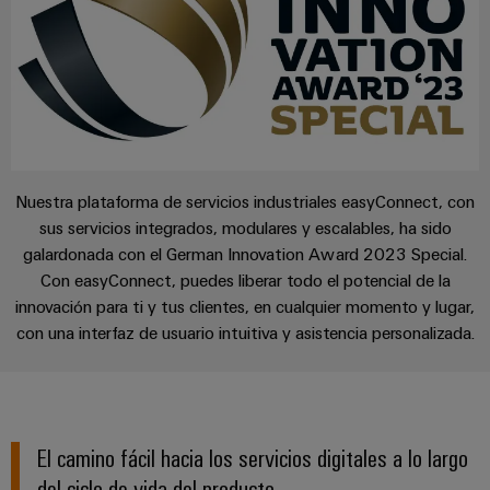
la
de
Building
industria
asistencia
Soporte
marítima
Workplace
Prensa
técnico
Distribution
solutions
Energía
boxes
eólica
Company
Cumplimiento
Excelencia
News
medioambiental
operativa
Sistemas
de
en
Electrónica
Notas
y
energía
Nuestra plataforma de servicios industriales easyConnect, con
los
de
soluciones
eólica
sus servicios integrados, modulares y escalables, ha sido
productos
Relés
prensa
galardonada con el German Innovation Award 2023 Special.
Energía
y
Automatización
PSIRT
Con easyConnect, puedes liberar todo el potencial de la
fotovoltaica
relés
descentralizada
innovación para ti y tus clientes, en cualquier momento y lugar,
Aprovechar
de
Datos
Nuestros
con una interfaz de usuario intuitiva y asistencia personalizada.
la
Automatización
estado
de
partners
energía
industrial
sólido
solar
ingeniería
para
Distribución
Industrial
una
Aisladores
Catálogos
mayor
analytics
Red
y
El camino fácil hacia los servicios digitales a lo largo
técnicos
eficiencia
de
convertidores
de
del ciclo de vida del producto
de