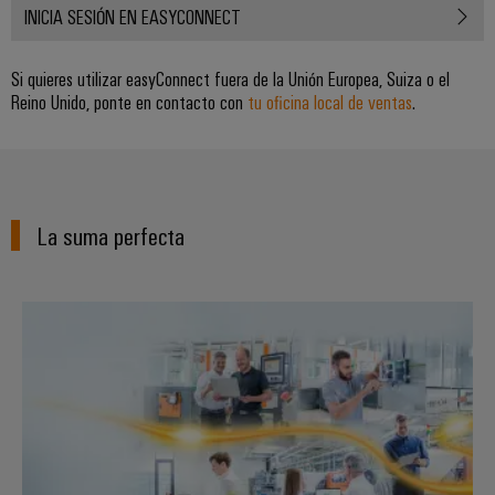
para
Industrial
INICIA SESIÓN EN EASYCONNECT
los
AI
diferentes
sectores
Si quieres utilizar easyConnect fuera de la Unión Europea, Suiza o el
Acceso
de
Reino Unido, ponte en contacto con
tu oficina local de ventas
.
la
remoto
automatización
de
Plataforma
máquinas
de
y
la
Servicio
La suma perfecta
automatización
Industrial
industrial
easyConnect
Oil
Soluciones para la IoT industrial
Application
&
IoT
Gas
Centre
Garantizar
un
funcionamiento
seguro
Workplace
con
soluciones
&