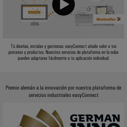
Centro
computing
de
Mag
Ingeniería
de
conexión,
|
digital
datos
cables
Customer
Soluciones
Cuadro
Weidmüller
de
Magazine
y
y
Configurator
conexión
productos
Academia
campo
(patch)
para
Servicios
centros
Weidmüller
y
Tú diseñas, instalas y gestionas: easyConnect añade valor a tus
Cableado
de
de
procesos y productos. Nuestros servicios de plataforma en la nube
cables
datos:
Recursos
de
conectores
pueden adaptarse fácilmente a tu aplicación individual.
eficientes,
Humanos
campo
para
Interfaces
fiables
y
circuito
y
Nuestro
Configurador
escalables
impreso
soluciones
equipo
Weidmüller
Construcción
Premio alemán a la innovación por nuestra plataforma de
de
de
Servicios
naval
servicios industriales easyConnect
migración
Medición
dirección
de
Soluciones
para
inteligente
laboratorio
integrales
PLC
Política
de
Smart
de
conexión
Interfaces
Cabinet
para
calidad
Soporte