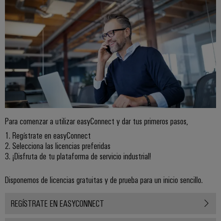
para
la
E/S
infraestructura
Aceptamos
circuito
de
Ethernet
Desafíos
impreso
edificios
industrial
Es
Fabricación
Servicios
Paneles
Becarios
de
de
táctiles
cuadros
conectores
eléctricos
para
Herramientas
Soluciones
circuito
de
para
impreso
los
ingeniería
Para comenzar a utilizar easyConnect y dar tus primeros pasos,
retos
y
Fabricante
1. Regístrate en easyConnect
de
visualización
de
2. Selecciona las licencias preferidas
la
fabricación
3. ¡Disfruta de tu plataforma de servicio industrial!
dispositivos
de
Medición
originales
cuadros
de
Disponemos de licencias gratuitas y de prueba para un inicio sencillo.
eléctricos
(OEM)
energía
Maquinaria
REGÍSTRATE EN EASYCONNECT
Weidmüller
Soluciones