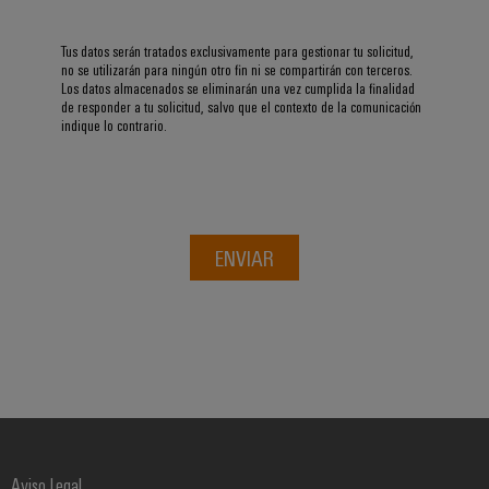
de
dispositivos
pedido
combiner
Eventos
gestión
digital
Hidrógeno
boxes
y
Tus datos serán tratados exclusivamente para gestionar tu solicitud,
de
no se utilizarán para ningún otro fin ni se compartirán con terceros.
El
ferias
la
Los datos almacenados se eliminarán una vez cumplida la finalidad
eShop
Distribuidores
hidrógeno
de responder a tu solicitud, salvo que el contexto de la comunicación
energía
como
de
Ferias
indique lo contrario.
Interfaz
tecnología
bus
globales
clave
Power
OCI
para
de
y
Plant
la
campo
Interfaz
eventos
Controller
transición
EDI
energética
ENVIAR
Ferias
Infraestructura
Locales
Automatización
Fabricante
VISTA
de
y
PREVIA
de
Experiencia
edificios
software
dispositivos
Digital
Soluciones
para
Monitorizadores
Bornes
las
necesidades
y
Sistemas
Carreras
específicas
conectores
de
profesionales
de
Aviso Legal