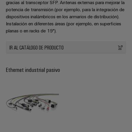
aguas
de
gracias al transceptor SFP. Antenas externas para mejorar la
residuales
potencia de transmisión (por ejemplo, para la integración de
cables
Soluciones
dispositivos inalámbricos en los armarios de distribución).
para
Instalación en diferentes áreas (por ejemplo, en superficies
la
planas o en racks de 19").
industria
Application
del
IoT
agua
Centre
IR AL CATÁLOGO DE PRODUCTO
y
de
aguas
residuales
Ethernet industrial pasivo
Novedades
de producto
Conectividad
práctica para
tu industria.
Nuestras
novedades
para
Industrial
Connectivity.