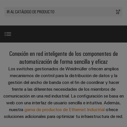
Cliente
Pair
conectores
tangibles
Weidmüller
Montaje
Weidmüller
Empresa
y
Ethernet
para
IR AL CATÁLOGO DE PRODUCTO
Dónde
personalizado
las
circuito
Datos
soluciones
Estamos
de
VISTA
Tecnología
se
impreso
y
PREVIA
Ventas
cables
de
pueden
Webinars
cifras
experimentar.
conexión
Cajas
Fast
Condiciones
SNAP
y
Sostenibilidad
Almacenamiento
Global
Delivery
Introducción
Conexión en red inteligente de los componentes de
de
IN
componentes
de
Service
Compliance
Venta
automatización de forma sencilla y eficaz
energía
Tecnología
Sistemas
Switches gestionados
Soluciones
Los switches gestionados de Weidmüller ofrecen amplios
Ubicaciones
Subscripción
de
de
y
mecanismos de control para la distribución de datos y la
Consultoría
al
conexión
paso
productos
Información
gestión del ancho de banda con el fin de coordinar y hacer
e
Complementos perfectos
para
Newsletter
PUSH
para
de
frente a las diferentes necesidades de los miembros de
sistemas
ingeniería
IN
cables
de
gestión
comunicación en una red industrial. La configuración se basa en
digital
almacenamiento
y
web con una interfaz de usuario sencilla e intuitiva. Además,
y
u-
de
componentes
nuestra
gama de productos de Ethernet Industrial
ofrece
certificados
Connectivity
energía
OS
soluciones adicionales para optimizar tu infraestructura de red.
(ESS)
Consulting
edge
Cables
Orange