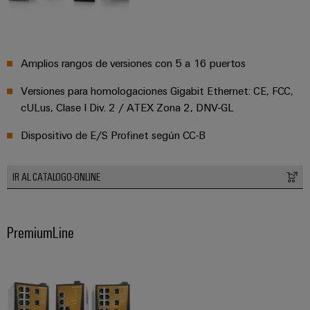
para
Industrial
los
AI
diferentes
sectores
Acceso
de
Amplios rangos de versiones con 5 a 16 puertos
la
remoto
automatización
Versiones para homologaciones Gigabit Ethernet: CE, FCC,
de
Plataforma
máquinas
cULus, Clase I Div. 2 / ATEX Zona 2, DNV-GL
de
y
la
Servicio
Dispositivo de E/S Profinet según CC-B
automatización
Industrial
industrial
easyConnect
IR AL CATALOGO-ONLINE
Oil
Application
&
IoT
Gas
PremiumLine
Centre
Garantizar
un
funcionamiento
seguro
Workplace
con
soluciones
&