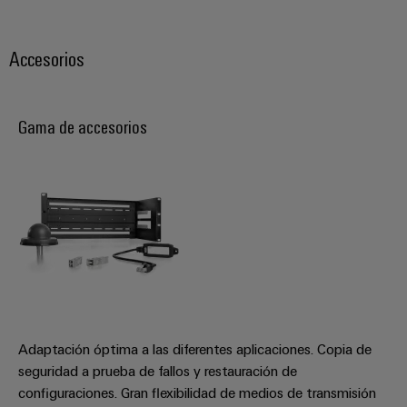
ferroviario
de
Transmisión
distribución
Accesorios
y
distribución
Servicio
Estabilidad
Gama de accesorios
y
de
seguridad
montaje
para
las
Guías
redes
energéticas
montadas
modernas
Cajas
Tratamiento
modificadas
de
y
agua
adaptadas
y
Adaptación óptima a las diferentes aplicaciones. Copia de
tratamiento
Montaje
seguridad a prueba de fallos y restauración de
de
personalizado
configuraciones. Gran flexibilidad de medios de transmisión