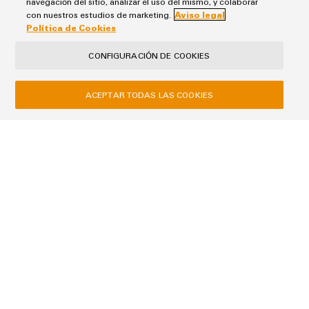
navegación del sitio, analizar el uso del mismo, y colaborar
Código Postal
con nuestros estudios de marketing.
Aviso legal
Política de Cookies
CONFIGURACIÓN DE COOKIES
Teléfono
ACEPTAR TODAS LAS COOKIES
Tu solicitud
Tus datos serán tratados exclusivamente para gestionar tu solicitud,
no se utilizarán para ningún otro fin ni se compartirán con terceros.
Los datos almacenados se eliminarán una vez cumplida la finalidad