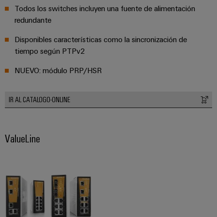
para
la
E/S
Todos los switches incluyen una fuente de alimentación
infraestructura
Aceptamos
circuito
redundante
de
Ethernet
Desafíos
impreso
edificios
industrial
Es
Disponibles características como la sincronización de
Fabricación
Servicios
tiempo según PTPv2
Paneles
Becarios
de
de
táctiles
NUEVO: módulo PRP/HSR
cuadros
conectores
eléctricos
para
Herramientas
Soluciones
circuito
IR AL CATALOGO-ONLINE
de
para
impreso
los
ingeniería
retos
y
Fabricante
de
ValueLine
visualización
de
la
fabricación
dispositivos
de
Medición
originales
cuadros
de
eléctricos
(OEM)
energía
Maquinaria
Weidmüller
Soluciones