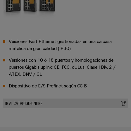
integradas
Accesorios
para
la
Herramientas
industria
de
Máquinas
procesos
automáticas
Sector
Versiones Fast Ethernet gestionadas en una carcasa
metálica de gran calidad (IP30).
ferroviario
Software
Soluciones
Versiones con 10 ó 18 puertos y homologaciones de
modernas
Señalizadores
puertos Gigabit uplink: CE, FCC, cULus, Clase I Div. 2 /
y
digitales
ATEX, DNV / GL
Impresoras
para
industriales
una
Dispositivo de E/S Profinet según CC-B
movilidad
Industry
respetuosa
con
light
IR AL CATALOGO-ONLINE
el
clima
Infraestructura
en
del
el
transporte
armario