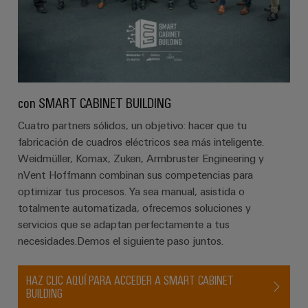
aguas
de
residuales
cables
Soluciones
para
la
industria
Application
del
IoT
agua
con SMART CABINET BUILDING
Centre
y
Cuatro partners sólidos, un objetivo: hacer que tu
de
aguas
fabricación de cuadros eléctricos sea más inteligente.
residuales
Weidmüller, Komax, Zuken, Armbruster Engineering y
Novedades
nVent Hoffmann combinan sus competencias para
de producto
optimizar tus procesos. Ya sea manual, asistida o
Conectividad
práctica para
totalmente automatizada, ofrecemos soluciones y
tu industria.
servicios que se adaptan perfectamente a tus
Nuestras
novedades
necesidades.Demos el siguiente paso juntos.
para
Industrial
Connectivity.
HAZ CLIC AQUÍ PARA ACCEDER A SMART CABINET
BUILDING