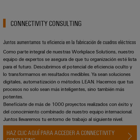
para
Industrial
los
AI
diferentes
sectores
CONNECTIVITY CONSULTING
Acceso
de
la
remoto
automatización
Juntos aumentamos tu eficiencia en la fabricación de cuadros eléctricos
de
Plataforma
máquinas
Como parte integral de nuestras Workplace Solutions, nuestro
de
y
equipo de expertos se asegura de que tu organización esté lista
la
Servicio
automatización
para el futuro. Descubrimos el potencial de eficiencia oculto y
Industrial
industrial
lo transformamos en resultados medibles. Ya sean soluciones
easyConnect
digitales, automatización o métodos LEAN. Hacemos que tus
Oil
procesos no solo sean más inteligentes, sino también más
Application
&
potentes.
IoT
Gas
Benefíciate de más de 1000 proyectos realizados con éxito y
Centre
Garantizar
del conocimiento combinado de nuestro equipo internacional.
un
funcionamiento
Juntos llevaremos tu entorno de trabajo al siguiente nivel.
seguro
Workplace
con
HAZ CLIC AQUÍ PARA ACCEDER A CONNECTIVITY
soluciones
&
CONSULTING