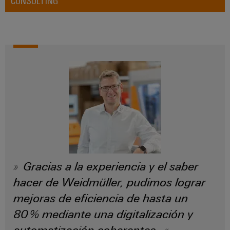
integradas
Accesorios
para
la
Herramientas
industria
de
Máquinas
procesos
automáticas
Sector
ferroviario
Software
Soluciones
modernas
Señalizadores
y
digitales
Impresoras
para
industriales
una
movilidad
Gracias a la experiencia y el saber
Industry
respetuosa
con
light
hacer de Weidmüller, pudimos lograr
el
mejoras de eficiencia de hasta un
clima
Infraestructura
en
80 % mediante una digitalización y
del
el
transporte
armario
automatización coherentes.