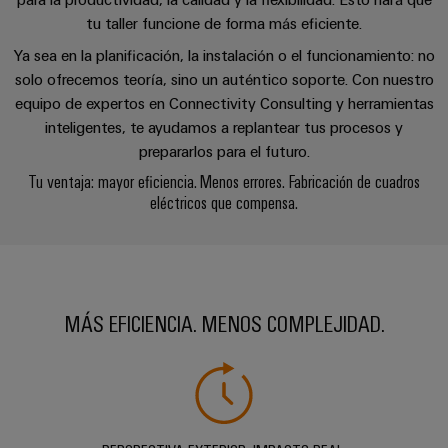
la
de
Building
industria
tu taller funcione de forma más eficiente.
asistencia
Soporte
marítima
Workplace
Ya sea en la planificación, la instalación o el funcionamiento: no
Prensa
técnico
Distribution
solutions
Energía
solo ofrecemos teoría, sino un auténtico soporte. Con nuestro
boxes
eólica
equipo de expertos en Connectivity Consulting y herramientas
Company
Cumplimiento
Excelencia
inteligentes, te ayudamos a replantear tus procesos y
News
medioambiental
operativa
Sistemas
prepararlos para el futuro.
de
en
Electrónica
Notas
y
Tu ventaja: mayor eficiencia. Menos errores. Fabricación de cuadros
energía
los
de
soluciones
eléctricos que compensa.
eólica
productos
Relés
prensa
Energía
y
Automatización
PSIRT
fotovoltaica
relés
descentralizada
Aprovechar
de
Datos
Nuestros
la
Automatización
estado
MÁS EFICIENCIA. MENOS COMPLEJIDAD.
de
partners
energía
industrial
sólido
solar
ingeniería
para
Distribución
Industrial
una
Aisladores
Catálogos
mayor
analytics
Red
y
técnicos
eficiencia
de
convertidores
de
de