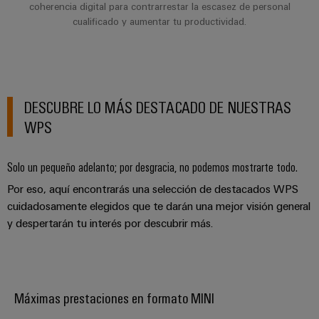
de
coherencia digital para contrarrestar la escasez de personal
dispositivos
pedido
combiner
Eventos
gestión
cualificado y aumentar tu productividad.
digital
Hidrógeno
boxes
y
de
El
ferias
la
eShop
Distribuidores
hidrógeno
energía
como
de
Ferias
Interfaz
tecnología
bus
globales
DESCUBRE LO MÁS DESTACADO DE NUESTRAS
clave
Power
OCI
para
de
y
WPS
Plant
la
campo
Interfaz
eventos
Controller
transición
EDI
energética
Solo un pequeño adelanto; por desgracia, no podemos mostrarte todo.
Ferias
Infraestructura
Locales
Por eso, aquí encontrarás una selección de destacados WPS
Automatización
Fabricante
VISTA
de
cuidadosamente elegidos que te darán una mejor visión general
y
PREVIA
de
Experiencia
edificios
y despertarán tu interés por descubrir más.
software
dispositivos
Digital
Soluciones
para
Monitorizadores
Bornes
las
necesidades
y
Sistemas
Carreras
específicas
Máximas prestaciones en formato MINI
conectores
de
profesionales
de