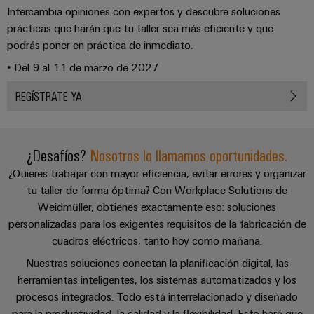
Centro
Descargas
computing
de
Mag
Ingeniería
Intercambia opiniones con expertos y descubre soluciones
de
conexión,
|
digital
prácticas que harán que tu taller sea más eficiente y que
datos
cables
SCB
Customer
podrás poner en práctica de inmediato.
Soluciones
Cuadro
Weidmüller
de
Magazine
• Del 9 al 11 de marzo de 2027
y
y
Configurator
conexión
productos
Academia
campo
(patch)
para
REGÍSTRATE YA
Servicios
centros
Weidmüller
y
Cableado
de
de
cables
datos:
Recursos
de
conectores
eficientes,
¿Desafíos?
Nosotros lo llamamos oportunidades.
Humanos
campo
para
Interfaces
fiables
¿Quieres trabajar con mayor eficiencia, evitar errores y organizar
y
circuito
y
Nuestro
Configurador
escalables
tu taller de forma óptima? Con Workplace Solutions de
impreso
soluciones
equipo
Weidmüller
Weidmüller, obtienes exactamente eso: soluciones
Construcción
de
de
Servicios
personalizadas para los exigentes requisitos de la fabricación de
naval
migración
Medición
dirección
cuadros eléctricos, tanto hoy como mañana.
de
Soluciones
para
inteligente
laboratorio
integrales
Nuestras soluciones conectan la planificación digital, las
PLC
Política
de
herramientas inteligentes, los sistemas automatizados y los
Smart
de
conexión
procesos integrados. Todo está interrelacionado y diseñado
Interfaces
Cabinet
para
calidad
Soporte
para la productividad, la calidad y la flexibilidad. Esto hará que