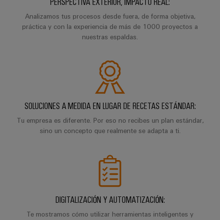
Industrial
PERSPECTIVA EXTERIOR, IMPACTO REAL:
los
partners
de
producto
IoT
recursos
Analizamos tus procesos desde fuera, de forma objetiva,
de
medida
práctica y con la experiencia de más de 1000 proyectos a
Reparaciones
Energía
Industrial
IIoT
nuestras espaldas.
Fuentes
y
Tradicional
Security
y
de
piezas
El
Automatización
Plataforma
alimentación
futuro
de
de
de
Encuentra
repuesto
la
Carcasas
servicio
a
generación
para
Cursos
industrial
tu
de
SOLUCIONES A MEDIDA EN LUGAR DE RECETAS ESTÁNDAR:
componentes
energía
de
easyConnect
partner
Tu empresa es diferente. Por eso no recibes un plan estándar,
probada
electrónicos
formación
para
sino un concepto que realmente se adapta a ti.
Software
y
Fabricantes
soluciones
Protección
para
seminarios
de
de
contra
IIoT
web
dispositivos
IIoT
rayos
y
Soluciones
y
y
de
automatización
automatización
sobretensiones
conectividad
DIGITALIZACIÓN Y AUTOMATIZACIÓN:
Opciones
innovadoras
Soluciones
Te mostramos cómo utilizar herramientas inteligentes y
de
para
PV