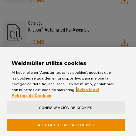
3,0 MB
Catálogo
Klippon® Automated RailAssembler
1,0 MB
Weidmüller utiliza cookies
Catálogo
Klippon® Automated RailLaser
Al hacer clic en “Aceptar todas las cookies”, aceptas que
las cookies se guarden en tu dispositivo para mejorar la
2,0 MB
navegación del sitio, analizar el uso del mismo, y colaborar
con nuestros estudios de marketing.
Aviso legal
Política de Cookies
Catálogo
CONFIGURACIÓN DE COOKIES
Herramientas de aplicación
14,0 MB
ACEPTAR TODAS LAS COOKIES