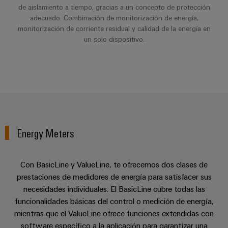
la
de
Building
de aislamiento a tiempo, gracias a un concepto de protección
industria
asistencia
adecuado. Combinación de monitorización de energía,
Soporte
marítima
Workplace
monitorización de corriente residual y calidad de la energía en
Prensa
técnico
Distribution
solutions
Energía
un solo dispositivo.
boxes
eólica
Company
Cumplimiento
Excelencia
News
medioambiental
operativa
Sistemas
de
en
Electrónica
Notas
y
energía
los
de
soluciones
eólica
productos
Relés
prensa
Energía
y
Automatización
PSIRT
Energy Meters
fotovoltaica
relés
descentralizada
Aprovechar
de
Datos
Nuestros
la
Automatización
estado
de
Con BasicLine y ValueLine, te ofrecemos dos clases de
partners
energía
industrial
sólido
solar
ingeniería
prestaciones de medidores de energía para satisfacer sus
para
Distribución
necesidades individuales. El BasicLine cubre todas las
Industrial
una
Aisladores
Catálogos
funcionalidades básicas del control o medición de energía,
mayor
analytics
Red
y
técnicos
mientras que el ValueLine ofrece funciones extendidas con
eficiencia
de
convertidores
de
de
software específico a la aplicación para garantizar una