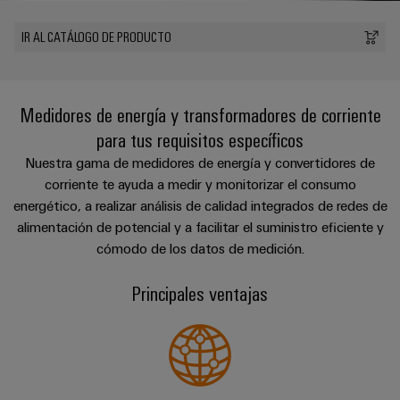
Cliente
Pair
conectores
tangibles
Weidmüller
Montaje
Weidmüller
Empresa
y
Ethernet
para
IR AL CATÁLOGO DE PRODUCTO
Dónde
personalizado
las
circuito
Datos
soluciones
Estamos
de
VISTA
Tecnología
se
impreso
y
PREVIA
Ventas
cables
de
pueden
Webinars
cifras
Medidores de energía y transformadores de corriente
experimentar.
conexión
Cajas
Fast
para tus requisitos específicos
Condiciones
SNAP
y
Sostenibilidad
Almacenamiento
Global
Delivery
Nuestra gama de medidores de energía y convertidores de
de
IN
componentes
de
Service
Compliance
corriente te ayuda a medir y monitorizar el consumo
Venta
energía
Tecnología
Sistemas
energético, a realizar análisis de calidad integrados de redes de
Soluciones
Ubicaciones
Subscripción
de
de
alimentación de potencial y a facilitar el suministro eficiente y
y
Consultoría
al
conexión
paso
cómodo de los datos de medición.
productos
Información
e
para
Newsletter
PUSH
para
de
sistemas
ingeniería
Principales ventajas
IN
cables
de
gestión
digital
almacenamiento
y
y
u-
de
componentes
certificados
Connectivity
energía
OS
(ESS)
Consulting
edge
Cables
Orange