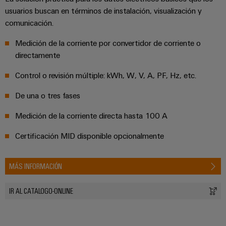
integradas
Accesorios
usuarios buscan en términos de instalación, visualización y
para
comunicación.
la
Herramientas
industria
Medición de la corriente por convertidor de corriente o
de
Máquinas
procesos
directamente
automáticas
Sector
Control o revisión múltiple: kWh, W, V, A, PF, Hz, etc.
ferroviario
Software
De una o tres fases
Soluciones
modernas
Señalizadores
Medición de la corriente directa hasta 100 A
y
digitales
Impresoras
para
Certificación MID disponible opcionalmente
industriales
una
movilidad
Industry
respetuosa
MÁS INFORMACIÓN
con
light
el
IR AL CATALOGO-ONLINE
clima
Infraestructura
en
del
el
transporte
armario