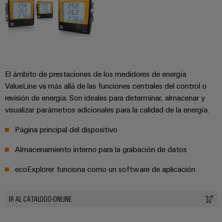
para
la
E/S
infraestructura
Aceptamos
circuito
de
Ethernet
Desafíos
impreso
edificios
industrial
Es
Fabricación
Servicios
Paneles
Becarios
de
de
táctiles
cuadros
conectores
El ámbito de prestaciones de los medidores de energía
ValueLine va más allá de las funciones centrales del control o
eléctricos
para
Herramientas
revisión de energía. Son ideales para determinar, almacenar y
Soluciones
circuito
de
para
visualizar parámetros adicionales para la calidad de la energía.
impreso
los
ingeniería
retos
Página principal del dispositivo
y
Fabricante
de
visualización
de
la
Almacenamiento interno para la grabación de datos
fabricación
dispositivos
de
Medición
ecoExplorer funciona como un software de aplicación
originales
cuadros
de
eléctricos
(OEM)
energía
IR AL CATALOGO-ONLINE
Maquinaria
Weidmüller
Soluciones