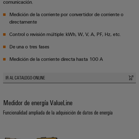
de
comunicación.
dispositivos
pedido
combiner
Eventos
gestión
digital
Medición de la corriente por convertidor de corriente o
Hidrógeno
boxes
y
de
directamente
El
ferias
la
eShop
Distribuidores
hidrógeno
energía
Control o revisión múltiple: kWh, W, V, A, PF, Hz, etc.
como
de
Ferias
Interfaz
tecnología
bus
globales
clave
De una o tres fases
Power
OCI
para
de
y
Plant
la
Medición de la corriente directa hasta 100 A
campo
Interfaz
eventos
Controller
transición
EDI
energética
Ferias
IR AL CATALOGO-ONLINE
Infraestructura
Locales
Automatización
Fabricante
VISTA
de
y
PREVIA
de
Experiencia
edificios
software
Medidor de energía ValueLine
dispositivos
Digital
Soluciones
para
Funcionalidad ampliada de la adquisición de datos de energía
Monitorizadores
Bornes
las
necesidades
y
Sistemas
Carreras
específicas
conectores
de
profesionales
de