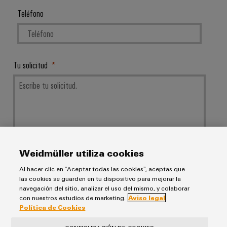
Teléfono
Tu solicitud
Weidmüller utiliza cookies
Tus datos serán tratados exclusivamente para gestionar tu solicitud,
Al hacer clic en “Aceptar todas las cookies”, aceptas que
no se utilizarán para ningún otro fin ni se compartirán con terceros.
las cookies se guarden en tu dispositivo para mejorar la
Los datos almacenados se eliminarán una vez cumplida la finalidad
navegación del sitio, analizar el uso del mismo, y colaborar
de responder a tu solicitud, salvo que el contexto de la comunicación
con nuestros estudios de marketing.
Aviso legal
indique lo contrario.
Política de Cookies