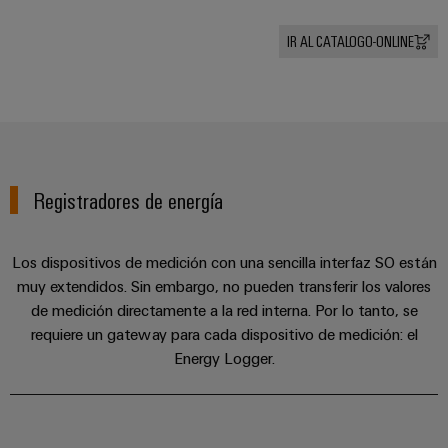
IR AL CATALOGO-ONLINE
Registradores de energía
Los dispositivos de medición con una sencilla interfaz SO están
muy extendidos. Sin embargo, no pueden transferir los valores
Configurador
de medición directamente a la red interna. Por lo tanto, se
Weidmüller
requiere un gateway para cada dispositivo de medición: el
Ingeniería
Energy Logger.
digital
avanzada:
intuitiva,
sencilla y
rápida