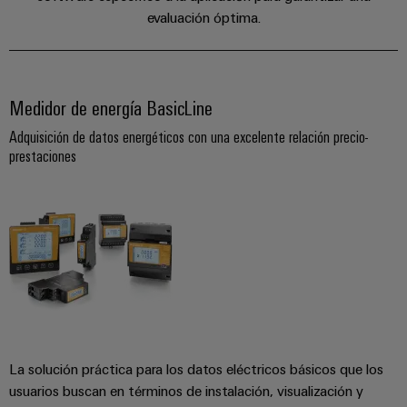
Industrial
los
partners
de
producto
evaluación óptima.
IoT
recursos
de
medida
Reparaciones
Energía
Industrial
IIoT
Fuentes
y
Tradicional
Security
y
de
piezas
Medidor de energía BasicLine
El
Automatización
Plataforma
alimentación
futuro
de
Adquisición de datos energéticos con una excelente relación precio-
de
de
Encuentra
repuesto
prestaciones
la
Carcasas
servicio
a
generación
para
Cursos
industrial
tu
de
componentes
energía
de
easyConnect
partner
probada
electrónicos
formación
para
Software
y
Fabricantes
soluciones
Protección
para
seminarios
de
de
contra
IIoT
web
dispositivos
IIoT
rayos
y
Soluciones
y
y
de
automatización
automatización
sobretensiones
conectividad
La solución práctica para los datos eléctricos básicos que los
Opciones
innovadoras
Soluciones
usuarios buscan en términos de instalación, visualización y
de
para
PV