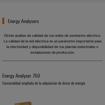
ferroviario
de
Transmisión
distribución
y
Energy Analysers
distribución
Servicio
Estabilidad
y
de
Obtén análisis de calidad de tus redes de suministro eléctrico.
seguridad
montaje
La calidad de la red eléctrica es un parámetro importante para
para
las
la efectividad y disponibilidad de tus plantas industriales o
Guías
redes
instalaciones de producción.
energéticas
montadas
modernas
Cajas
Tratamiento
modificadas
de
Energy Analyser 750
y
agua
Funcionalidad ampliada de la adquisición de datos de energía
adaptadas
y
tratamiento
Montaje
de
personalizado