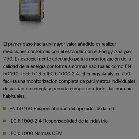
aguas
de
residuales
cables
Soluciones
para
la
industria
Application
del
IoT
El primer paso hacia un mayor valor añadido es realizar
agua
Centre
y
mediciones conformes con el estándar con el Energy Analyser
de
750. Es especialmente adecuado para la monitorización de la
aguas
calidad de la energía conforme a normas habituales como EN
residuales
50160, IEEE 519 o IEC 61000-2-4. El Energy Analyser 750
Novedades
de producto
facilita una monitorización completa de parámetros individuales
de calidad de energía y permite cumplir con todos las normas
Conectividad
práctica para
habituales.
tu industria.
Nuestras
EN 50160 Responsabilidad del operador de la red
novedades
para
Industrial
IEC 61000-2-4 Responsabilidad de la industria
Connectivity.
IEC 61000 Normas CEM