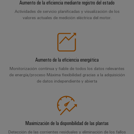
Centro
computing
de
Aumento de la eficiencia mediante registro del estado
Mag
Ingeniería
de
conexión,
|
digital
Actividades de servicio planificadas y visualización de los
datos
cables
valores actuales de medición eléctrica del motor.
Customer
Soluciones
Cuadro
Weidmüller
de
Magazine
y
y
Configurator
conexión
productos
Academia
campo
(patch)
para
Servicios
centros
Weidmüller
y
Cableado
de
de
cables
datos:
Recursos
de
conectores
Aumento de la eficiencia energética
eficientes,
Humanos
campo
para
Interfaces
fiables
Monitorización continua y fiable de todos los datos relevantes
y
circuito
de energía/proceso Máxima flexibilidad gracias a la adquisición
y
Nuestro
Configurador
escalables
de datos independiente y abierta
impreso
soluciones
equipo
Weidmüller
Construcción
de
de
Servicios
naval
migración
Medición
dirección
de
Soluciones
para
inteligente
laboratorio
integrales
PLC
Política
de
Smart
de
Maximización de la disponibilidad de las plantas
conexión
Interfaces
Cabinet
para
calidad
Detección de las corrientes residuales y eliminación de los fallos
Soporte