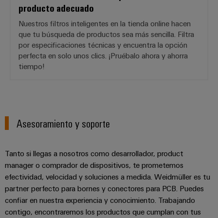
de
dispositivos
producto adecuado
pedido
combiner
Eventos
gestión
digital
Hidrógeno
boxes
y
Nuestros filtros inteligentes en la tienda online hacen
de
que tu búsqueda de productos sea más sencilla. Filtra
El
ferias
la
eShop
Distribuidores
hidrógeno
por especificaciones técnicas y encuentra la opción
energía
como
perfecta en solo unos clics. ¡Pruébalo ahora y ahorra
de
Ferias
Interfaz
tecnología
tiempo!
bus
globales
clave
Power
OCI
para
de
y
Plant
la
campo
Interfaz
eventos
Controller
transición
EDI
energética
Ferias
Asesoramiento y soporte
Infraestructura
Locales
Automatización
Fabricante
VISTA
de
y
PREVIA
de
Experiencia
edificios
Tanto si llegas a nosotros como desarrollador, product
software
dispositivos
Digital
Soluciones
manager o comprador de dispositivos, te prometemos
para
Monitorizadores
efectividad, velocidad y soluciones a medida. Weidmüller es tu
Bornes
las
partner perfecto para bornes y conectores para PCB. Puedes
necesidades
y
Sistemas
Carreras
confiar en nuestra experiencia y conocimiento. Trabajando
específicas
conectores
de
profesionales
de
contigo, encontraremos los productos que cumplan con tus