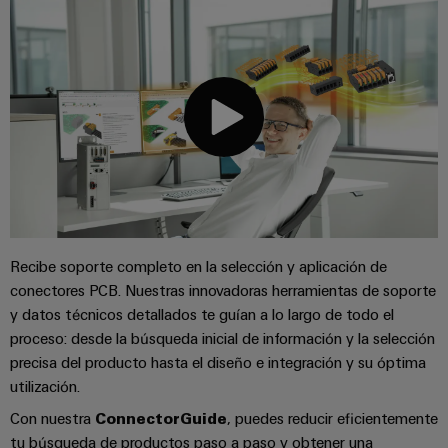
Centro
computing
de
Mag
Ingeniería
de
conexión,
|
digital
datos
cables
Customer
Soluciones
Cuadro
Weidmüller
de
Magazine
y
y
Configurator
conexión
productos
Academia
campo
(patch)
para
Servicios
centros
Weidmüller
y
Cableado
de
de
cables
datos:
Recursos
de
conectores
eficientes,
Humanos
campo
para
Interfaces
fiables
y
circuito
y
Nuestro
Configurador
Recibe soporte completo en la selección y aplicación de
escalables
impreso
soluciones
conectores PCB. Nuestras innovadoras herramientas de soporte
equipo
Weidmüller
Construcción
de
y datos técnicos detallados te guían a lo largo de todo el
de
Servicios
naval
migración
Medición
proceso: desde la búsqueda inicial de información y la selección
dirección
de
Soluciones
para
inteligente
precisa del producto hasta el diseño e integración y su óptima
laboratorio
integrales
PLC
Política
utilización.
de
Smart
de
conexión
Con nuestra
ConnectorGuide
, puedes reducir eficientemente
Interfaces
Cabinet
para
calidad
tu búsqueda de productos paso a paso y obtener una
Soporte