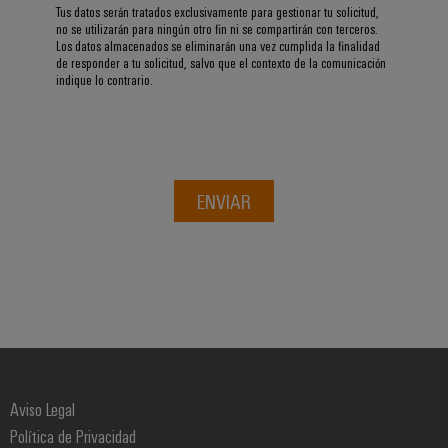
integradas
Tus datos serán tratados exclusivamente para gestionar tu solicitud,
Accesorios
para
no se utilizarán para ningún otro fin ni se compartirán con terceros.
Los datos almacenados se eliminarán una vez cumplida la finalidad
la
Herramientas
de responder a tu solicitud, salvo que el contexto de la comunicación
industria
indique lo contrario.
de
Máquinas
procesos
automáticas
Sector
ferroviario
Software
Soluciones
ENVIAR
modernas
Señalizadores
y
digitales
Impresoras
para
industriales
una
movilidad
Industry
respetuosa
con
light
el
clima
Infraestructura
en
Aviso Legal
del
el
Política de Privacidad
transporte
armario