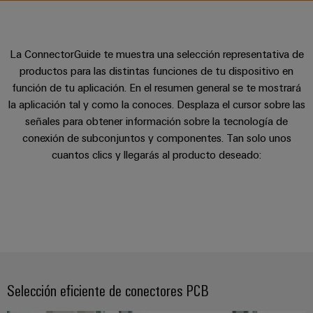
Cliente
Pair
conectores
tangibles
Weidmüller
Montaje
Weidmüller
Empresa
y
Ethernet
para
Dónde
personalizado
las
circuito
Datos
soluciones
Estamos
de
VISTA
La ConnectorGuide te muestra una selección representativa de
Tecnología
se
impreso
y
PREVIA
Ventas
cables
productos para las distintas funciones de tu dispositivo en
de
pueden
Webinars
cifras
función de tu aplicación. En el resumen general se te mostrará
experimentar.
conexión
Cajas
Fast
la aplicación tal y como la conoces. Desplaza el cursor sobre las
Condiciones
SNAP
y
Sostenibilidad
Almacenamiento
Global
Delivery
señales para obtener información sobre la tecnología de
de
IN
componentes
de
Service
conexión de subconjuntos y componentes. Tan solo unos
Compliance
Venta
energía
cuantos clics y llegarás al producto deseado:
Tecnología
Sistemas
Soluciones
Ubicaciones
Subscripción
de
de
y
Consultoría
al
conexión
paso
productos
Información
e
para
Newsletter
PUSH
para
de
sistemas
ingeniería
IN
cables
de
gestión
digital
almacenamiento
y
y
u-
de
componentes
certificados
Connectivity
energía
OS
Selección eficiente de conectores PCB
(ESS)
Consulting
edge
Cables
Orange