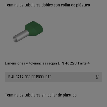
ferroviario
Terminales tubulares dobles con collar de plástico
de
Transmisión
distribución
y
distribución
Servicio
Estabilidad
y
de
seguridad
montaje
para
las
Guías
redes
energéticas
montadas
modernas
Dimensiones y tolerancias según DIN 46228 Parte 4
Cajas
Tratamiento
modificadas
de
IR AL CATÁLOGO DE PRODUCTO
y
agua
adaptadas
y
Terminales tubulares sin collar de plástico
tratamiento
Montaje
de
personalizado