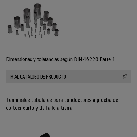
aguas
de
residuales
cables
Soluciones
para
la
industria
Application
del
IoT
agua
Centre
y
de
Dimensiones y tolerancias según DIN 46228 Parte 1
aguas
residuales
Novedades
IR AL CATÁLOGO DE PRODUCTO
de producto
Conectividad
práctica para
tu industria.
Terminales tubulares para conductores a prueba de
Nuestras
cortocircuito y de fallo a tierra
novedades
para
Industrial
Connectivity.