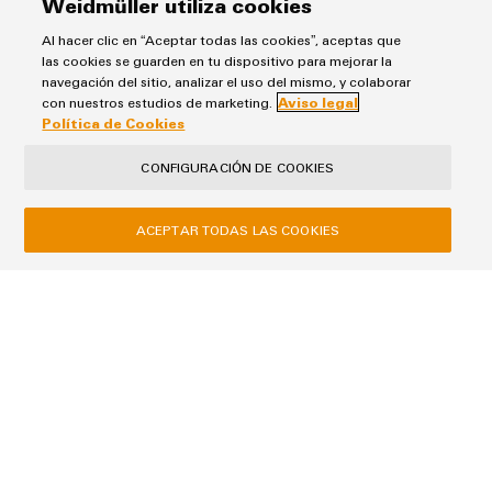
Weidmüller utiliza cookies
Tus datos serán tratados exclusivamente para gestionar tu solicitud,
Al hacer clic en “Aceptar todas las cookies”, aceptas que
no se utilizarán para ningún otro fin ni se compartirán con terceros.
las cookies se guarden en tu dispositivo para mejorar la
Los datos almacenados se eliminarán una vez cumplida la finalidad
navegación del sitio, analizar el uso del mismo, y colaborar
de responder a tu solicitud, salvo que el contexto de la comunicación
con nuestros estudios de marketing.
Aviso legal
indique lo contrario.
Política de Cookies
CONFIGURACIÓN DE COOKIES
ACEPTAR TODAS LAS COOKIES
ENVIAR
Aviso Legal