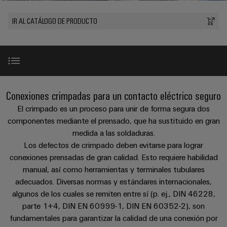
Cliente
Pair
conectores
tangibles
Weidmüller
Montaje
Weidmüller
Empresa
y
Ethernet
para
IR AL CATÁLOGO DE PRODUCTO
Dónde
personalizado
las
circuito
Datos
soluciones
Estamos
de
VISTA
Tecnología
se
impreso
y
PREVIA
Ventas
cables
de
pueden
Webinars
cifras
experimentar.
conexión
Cajas
Fast
Condiciones
SNAP
y
Sostenibilidad
Almacenamiento
Global
Delivery
Introducción
Conexiones crimpadas para un contacto eléctrico seguro
de
IN
componentes
de
Service
Compliance
Venta
El crimpado es un proceso para unir de forma segura dos
energía
Tecnología
Sistemas
¿Por qué elegir los terminales tubulares Weidmüller?
componentes mediante el prensado, que ha sustituido en gran
Soluciones
Ubicaciones
Subscripción
de
de
y
medida a las soldaduras.
Consultoría
al
conexión
paso
productos
Información
Los defectos de crimpado deben evitarse para lograr
e
Gama de producto
para
Newsletter
PUSH
para
conexiones prensadas de gran calidad. Esto requiere habilidad
de
sistemas
ingeniería
IN
cables
manual, así como herramientas y terminales tubulares
de
gestión
digital
almacenamiento
y
Normas y homologaciones
adecuados. Diversas normas y estándares internacionales,
y
u-
de
algunos de los cuales se remiten entre sí (p. ej., DIN 46228,
componentes
certificados
Connectivity
energía
OS
parte 1+4, DIN EN 60999-1, DIN EN 60352-2), son
(ESS)
Consulting
Calidad
edge
Cables
fundamentales para garantizar la calidad de una conexión por
Orange