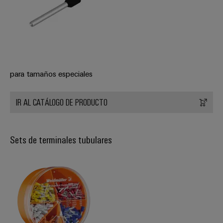
para tamaños especiales
IR AL CATÁLOGO DE PRODUCTO
Sets de terminales tubulares
Configurador
Weidmüller
Ingeniería
digital
avanzada:
intuitiva,
sencilla y
rápida