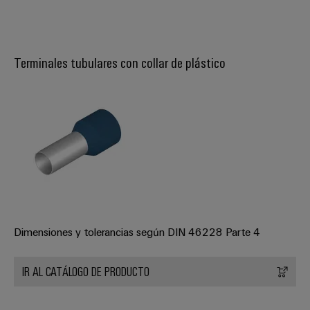
integradas
Accesorios
para
la
Herramientas
industria
de
Terminales tubulares con collar de plástico
Máquinas
procesos
automáticas
Sector
ferroviario
Software
Soluciones
modernas
Señalizadores
y
digitales
Impresoras
para
industriales
una
movilidad
Industry
respetuosa
Dimensiones y tolerancias según DIN 46228 Parte 4
con
light
el
clima
Infraestructura
IR AL CATÁLOGO DE PRODUCTO
en
del
el
transporte
armario