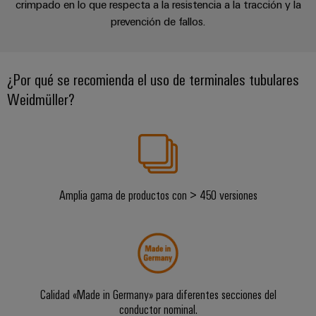
Centro
computing
de
crimpado en lo que respecta a la resistencia a la tracción y la
Mag
Ingeniería
de
conexión,
Soluciones de embalaje
prevención de fallos.
|
digital
datos
cables
Customer
Soluciones
Cuadro
Weidmüller
de
Magazine
Descargas
y
y
Configurator
conexión
¿Por qué se recomienda el uso de terminales tubulares
productos
Academia
campo
(patch)
para
Weidmüller?
Servicios
centros
Weidmüller
y
Cableado
de
de
cables
datos:
Recursos
de
conectores
eficientes,
Humanos
campo
para
Interfaces
fiables
y
circuito
y
Nuestro
Configurador
escalables
Amplia gama de productos con > 450 versiones
impreso
soluciones
equipo
Weidmüller
Construcción
de
de
Servicios
naval
migración
Medición
dirección
de
Soluciones
para
inteligente
laboratorio
integrales
PLC
Política
de
Smart
de
conexión
Calidad «Made in Germany» para diferentes secciones del
Interfaces
Cabinet
para
calidad
conductor nominal.
Soporte