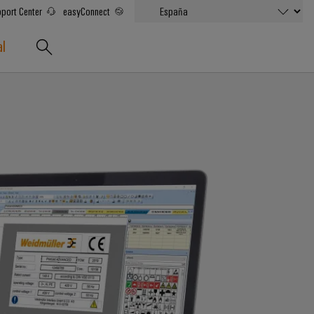
port Center
easyConnect
al