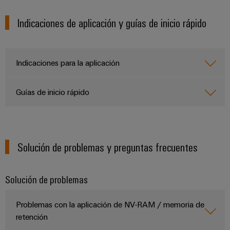
de
dispositivos
pedido
combiner
Eventos
gestión
Indicaciones de aplicación y guías de inicio rápido
digital
Hidrógeno
boxes
y
de
El
ferias
la
eShop
Distribuidores
hidrógeno
energía
como
de
Ferias
Indicaciones para la aplicación
Interfaz
tecnología
bus
globales
clave
Power
OCI
para
de
y
Plant
Guías de inicio rápido
la
campo
Interfaz
eventos
Controller
transición
EDI
energética
Ferias
Infraestructura
Locales
Automatización
Fabricante
VISTA
Solución de problemas y preguntas frecuentes
de
y
PREVIA
de
Experiencia
edificios
software
dispositivos
Digital
Soluciones
Solución de problemas
para
Monitorizadores
Bornes
las
necesidades
y
Problemas con la aplicación de NV-RAM / memoria de
Sistemas
Carreras
específicas
retención
conectores
de
profesionales
de