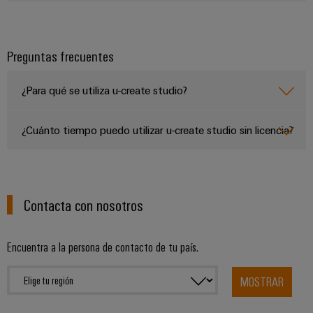
para
la
E/S
infraestructura
Aceptamos
circuito
de
Ethernet
Desafíos
impreso
edificios
Preguntas frecuentes
industrial
Es
Fabricación
Servicios
Paneles
Becarios
de
de
¿Para qué se utiliza u-create studio?
táctiles
cuadros
conectores
eléctricos
para
¿Cuánto tiempo puedo utilizar u-create studio sin licencia?
Herramientas
Soluciones
circuito
de
para
impreso
los
ingeniería
retos
y
Fabricante
de
Contacta con nosotros
visualización
de
la
fabricación
dispositivos
de
Medición
originales
cuadros
Encuentra a la persona de contacto de tu país.
de
eléctricos
(OEM)
energía
MOSTRAR
Maquinaria
Weidmüller
Soluciones