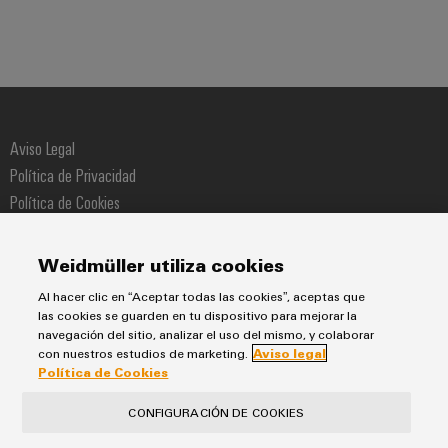
para
Industrial
los
AI
diferentes
sectores
Acceso
de
la
remoto
automatización
de
Plataforma
Aviso Legal
máquinas
de
y
Política de Privacidad
la
Servicio
Política de Cookies
automatización
Industrial
Política de Compras
industrial
easyConnect
Política de Calidad
Weidmüller utiliza cookies
Oil
Application
&
Al hacer clic en “Aceptar todas las cookies”, aceptas que
Weidmüller
IoT
las cookies se guarden en tu dispositivo para mejorar la
Gas
Pol. Ind. Sudoeste Calle Narcís Monturiol 11-13
navegación del sitio, analizar el uso del mismo, y colaborar
Centre
Garantizar
con nuestros estudios de marketing.
Aviso legal
un
08960 Sant Just Desvern
Política de Cookies
funcionamiento
Teléfono +34 934 803 386
seguro
Workplace
CONFIGURACIÓN DE COOKIES
con
soluciones
&