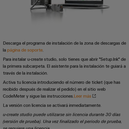
la
de
Building
industria
asistencia
Soporte
marítima
Workplace
Prensa
técnico
Distribution
solutions
Energía
boxes
eólica
Company
Cumplimiento
Excelencia
News
medioambiental
operativa
Sistemas
Descarga el programa de instalación de la zona de descargas de
de
en
Electrónica
la
página de soporte
.
Notas
y
energía
los
de
soluciones
eólica
Para instalar u-create studio, solo tienes que abrir "Setup.lnk" de
productos
Relés
prensa
la primera subcarpeta. El asistente para la instalación te guiará a
Energía
y
Automatización
PSIRT
través de la instalación.
fotovoltaica
relés
descentralizada
Activa tu licencia introduciendo el número de ticket (que has
Aprovechar
de
Datos
Nuestros
la
recibido después de realizar el pedido) en el sitio web
Automatización
estado
de
partners
energía
CodeMeter y sigue las instrucciones.
Leer más
industrial
sólido
solar
ingeniería
La versión con licencia se activará inmediatamente.
para
Distribución
Industrial
una
Aisladores
Catálogos
u-create studio puede utilizarse sin licencia durante 30 días
mayor
analytics
Red
y
técnicos
(versión de prueba).
Una vez finalizado el periodo de prueba,
eficiencia
de
convertidores
de
de
se requiere una licencia.