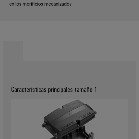
en los morificios mecanizados
Características principales tamaño 1
Configurador
Weidmüller
Ingeniería
digital
avanzada:
intuitiva,
sencilla y
rápida