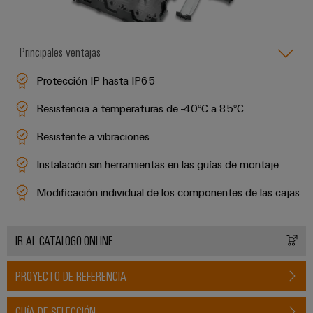
la
de
Building
industria
asistencia
Soporte
marítima
Workplace
Prensa
técnico
Distribution
solutions
Principales ventajas
Energía
boxes
eólica
Company
Cumplimiento
Protección IP hasta IP65
Excelencia
News
medioambiental
operativa
Sistemas
Resistencia a temperaturas de -40°C a 85°C
de
en
Electrónica
Notas
y
energía
los
Resistente a vibraciones
de
soluciones
eólica
productos
Relés
prensa
Instalación sin herramientas en las guías de montaje
Energía
y
Automatización
PSIRT
fotovoltaica
relés
descentralizada
Modificación individual de los componentes de las cajas
Aprovechar
de
Datos
Nuestros
la
Automatización
estado
de
partners
energía
industrial
IR AL CATALOGO-ONLINE
sólido
solar
ingeniería
para
Distribución
Industrial
una
Aisladores
Catálogos
PROYECTO DE REFERENCIA
mayor
analytics
Red
y
técnicos
eficiencia
de
convertidores
de
de
GUÍA DE SELECCIÓN