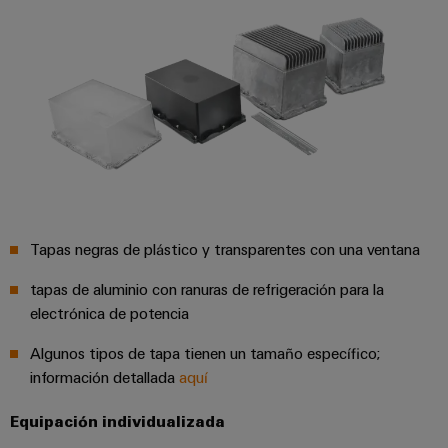
para
Industrial
los
AI
diferentes
sectores
Acceso
de
la
remoto
automatización
de
Plataforma
máquinas
de
y
la
Servicio
automatización
Industrial
industrial
easyConnect
Tapas negras de plástico y transparentes con una ventana
Oil
Application
tapas de aluminio con ranuras de refrigeración para la
&
IoT
electrónica de potencia
Gas
Centre
Garantizar
Algunos tipos de tapa tienen un tamaño específico;
un
información detallada
aquí
funcionamiento
seguro
Workplace
con
Equipación individualizada
soluciones
&