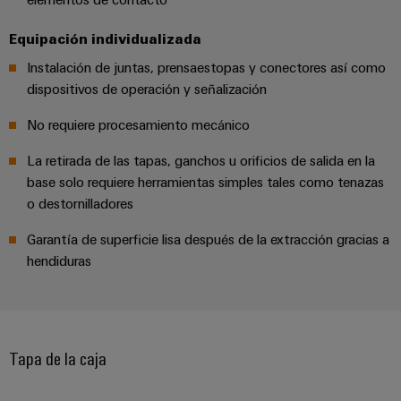
para
la
E/S
infraestructura
Aceptamos
circuito
de
Equipación individualizada
Ethernet
Desafíos
impreso
edificios
Instalación de juntas, prensaestopas y conectores así como
industrial
Es
Fabricación
Servicios
dispositivos de operación y señalización
Paneles
Becarios
de
de
No requiere procesamiento mecánico
táctiles
cuadros
conectores
eléctricos
para
La retirada de las tapas, ganchos u orificios de salida en la
Herramientas
Soluciones
circuito
base solo requiere herramientas simples tales como tenazas
de
para
impreso
o destornilladores
los
ingeniería
retos
y
Garantía de superficie lisa después de la extracción gracias a
Fabricante
de
visualización
hendiduras
de
la
fabricación
dispositivos
de
Medición
originales
cuadros
de
eléctricos
(OEM)
energía
Tapa de la caja
Maquinaria
Weidmüller
Soluciones