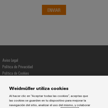
ENVIAR
Aviso Legal
Política de Privacidad
Política de Cookies
Política de Compras
Política de Calidad
Weidmüller utiliza cookies
Al hacer clic en “Aceptar todas las cookies”, aceptas que
Weidmüller
las cookies se guarden en tu dispositivo para mejorar la
Pol. Ind. Sudoeste Calle Narcís Monturiol 11-13
navegación del sitio, analizar el uso del mismo, y colaborar