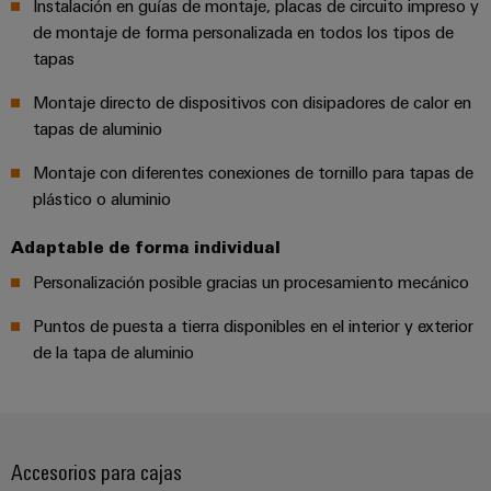
Instalación en guías de montaje, placas de circuito impreso y
integradas
Accesorios
para
de montaje de forma personalizada en todos los tipos de
la
tapas
Herramientas
industria
de
Montaje directo de dispositivos con disipadores de calor en
Máquinas
procesos
tapas de aluminio
automáticas
Sector
Montaje con diferentes conexiones de tornillo para tapas de
ferroviario
Software
plástico o aluminio
Soluciones
modernas
Señalizadores
Adaptable de forma individual
y
digitales
Impresoras
Personalización posible gracias un procesamiento mecánico
para
industriales
una
Puntos de puesta a tierra disponibles en el interior y exterior
movilidad
Industry
de la tapa de aluminio
respetuosa
con
light
el
clima
Infraestructura
en
del
el
Accesorios para cajas
transporte
armario