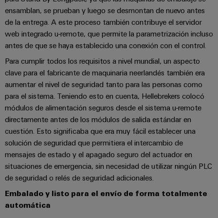
Industrial
los
partners
de
producto
ensamblan, se prueban y luego se desmontan de nuevo antes
IoT
recursos
de
medida
de la entrega. A este proceso también contribuye el servidor
Reparaciones
Energía
Industrial
IIoT
web integrado u-remote, que permite la parametrización incluso
Fuentes
y
Tradicional
Security
y
antes de que se haya establecido una conexión con el control.
de
piezas
El
Automatización
Para cumplir todos los requisitos a nivel mundial, un aspecto
Plataforma
alimentación
futuro
de
clave para el fabricante de maquinaria neerlandés también era
de
de
Encuentra
repuesto
aumentar el nivel de seguridad tanto para las personas como
la
Carcasas
servicio
a
generación
para el sistema. Teniendo esto en cuenta, Hellebrekers colocó
para
Cursos
industrial
tu
de
módulos de alimentación seguros desde el sistema u-remote
componentes
energía
de
easyConnect
partner
directamente antes de los módulos de salida estándar en
probada
electrónicos
formación
para
cuestión. Esto significaba que era muy fácil establecer una
Software
y
Fabricantes
soluciones
solución de seguridad que permitiera el intercambio de
Protección
para
seminarios
de
de
mensajes de estado y el apagado seguro del actuador en
contra
IIoT
web
dispositivos
situaciones de emergencia, sin necesidad de utilizar ningún PLC
IIoT
rayos
y
Soluciones
de seguridad o relés de seguridad adicionales.
y
y
de
automatización
automatización
Embalado y listo para el envío de forma totalmente
sobretensiones
conectividad
Opciones
automática
innovadoras
Soluciones
de
para
PV