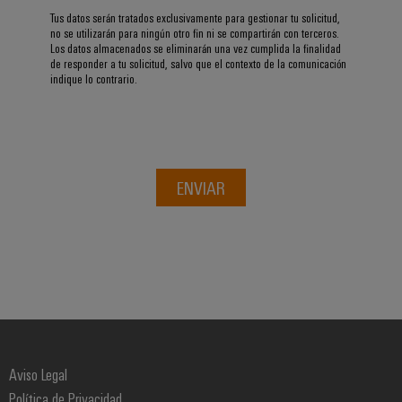
integradas
Accesorios
Tus datos serán tratados exclusivamente para gestionar tu solicitud,
para
no se utilizarán para ningún otro fin ni se compartirán con terceros.
la
Los datos almacenados se eliminarán una vez cumplida la finalidad
Herramientas
industria
de responder a tu solicitud, salvo que el contexto de la comunicación
de
indique lo contrario.
Máquinas
procesos
automáticas
Sector
ferroviario
Software
Soluciones
ENVIAR
modernas
Señalizadores
y
digitales
Impresoras
para
industriales
una
movilidad
Industry
respetuosa
con
light
el
clima
Infraestructura
en
del
Aviso Legal
el
transporte
armario
Política de Privacidad