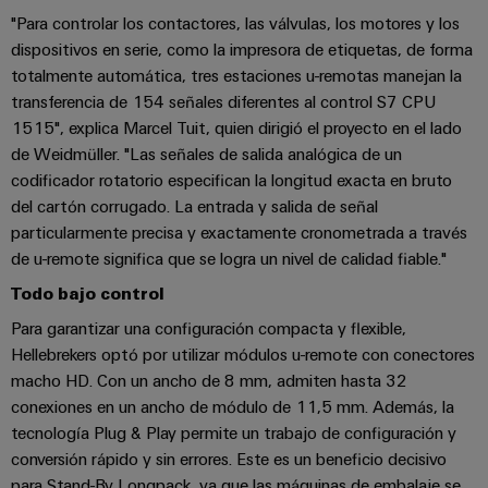
la
de
Building
industria
"Para controlar los contactores, las válvulas, los motores y los
asistencia
Soporte
marítima
dispositivos en serie, como la impresora de etiquetas, de forma
Workplace
Prensa
técnico
totalmente automática, tres estaciones u-remotas manejan la
Distribution
solutions
Energía
transferencia de 154 señales diferentes al control S7 CPU
boxes
eólica
Company
Cumplimiento
1515", explica Marcel Tuit, quien dirigió el proyecto en el lado
Excelencia
News
medioambiental
de Weidmüller. "Las señales de salida analógica de un
operativa
Sistemas
de
en
codificador rotatorio especifican la longitud exacta en bruto
Electrónica
Notas
y
energía
los
del cartón corrugado. La entrada y salida de señal
de
soluciones
eólica
productos
particularmente precisa y exactamente cronometrada a través
Relés
prensa
de u-remote significa que se logra un nivel de calidad fiable."
Energía
y
Automatización
PSIRT
fotovoltaica
relés
descentralizada
Todo bajo control
Aprovechar
de
Datos
Nuestros
Para garantizar una configuración compacta y flexible,
la
Automatización
estado
de
Hellebrekers optó por utilizar módulos u-remote con conectores
partners
energía
industrial
sólido
solar
ingeniería
macho HD. Con un ancho de 8 mm, admiten hasta 32
para
Distribución
conexiones en un ancho de módulo de 11,5 mm. Además, la
Industrial
una
Aisladores
Catálogos
tecnología Plug & Play permite un trabajo de configuración y
mayor
analytics
Red
y
técnicos
conversión rápido y sin errores. Este es un beneficio decisivo
eficiencia
de
convertidores
de
de
para Stand-By Longpack, ya que las máquinas de embalaje se