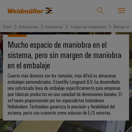
Start
Soluciones
Industrias
Todas las industrias
Bienes de
Onlineshop
Support Center
easyConnect
Mucho espacio de maniobra en el
Volver
Volver
Volver
Volver
Volver
Volver
Volver
sistema, pero sin margen de maniobra
Industrias
Industrias
Soluciones
Productos
Servicio
Empresa
Prensa
Ventas
en el embalaje
Weidmüller
Company
OEE
Cuanto más diversos son los tamaños, más difícil es almacenar
Tecnologías
Connectivity
Productos
Nuestra
IndustryMatch
News
Soluciones
embalajes personalizados. Stand-By Longpack B.V. ha desarrollado
Soporte
personalizados
empresa
Un
una sofisticada línea de embalaje específicamente para empresas
5G
Bornes
La
Ingeniería
mundo
que fabrican productos en una variedad de dimensiones lineales. El
Industrial
Regletas
Quiénes
en
Fundación
y
Productos
software proporcionado por los especialistas holandeses
Conectores
3D
de
somos
Joachim
Producto
Hellebrekers Technieken garantiza la precisión y flexibilidad del
Microrredes
enchufables
donde
bornes
sistema, junto con u-remote como solución de E/S remotas.
Herz
los
DC
175
Atención
ya
Servicio
retos
Bornes
invierte
años
se
al
montadas
Single
y
en
vuelven
de