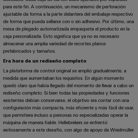
Centro
computing
de
Mag
Ingeniería
para este fin. A continuación, un mecanismo de perforación
de
conexión,
|
digital
ajustable da forma a la parte delantera del embalaje respectivo
datos
cables
Customer
de forma que pueda sellarse con o sin adhesivo. Por último, una
Soluciones
Cuadro
Weidmüller
de
Magazine
mesa de plegado automatizada empaqueta el producto en la
y
y
Configurator
conexión
productos
caja personalizada. Esto significa que ya no es necesario
Academia
campo
(patch)
para
almacenar una amplia variedad de recortes planos
Servicios
centros
Weidmüller
y
prefabricados y tamaños.
Cableado
de
de
cables
datos:
Recursos
Era hora de un rediseño completo
de
conectores
eficientes,
Humanos
campo
para
Interfaces
La plataforma de control original se amplió gradualmente, a
fiables
y
circuito
y
medida que aumentaban los requisitos. En algún momento
Nuestro
Configurador
escalables
impreso
quedó claro que había llegado del momento de llevar a cabo un
soluciones
equipo
Weidmüller
rediseño completo. Si bien todas las propiedades y funciones
Construcción
de
de
Servicios
existentes debían conservarse, el objetivo era contar con una
naval
migración
Medición
dirección
de
configuración más compacta, más eficiente y más fácil de usar,
Soluciones
para
inteligente
laboratorio
que permitiera incluso a personas no especializadas operar la
integrales
PLC
Política
de
máquina de manera fiable. Hellebrekers se enfrentó
Smart
de
conexión
exitosamente a este desafío, con algo de apoyo de Weidmüller.
Interfaces
Cabinet
para
calidad
Soporte