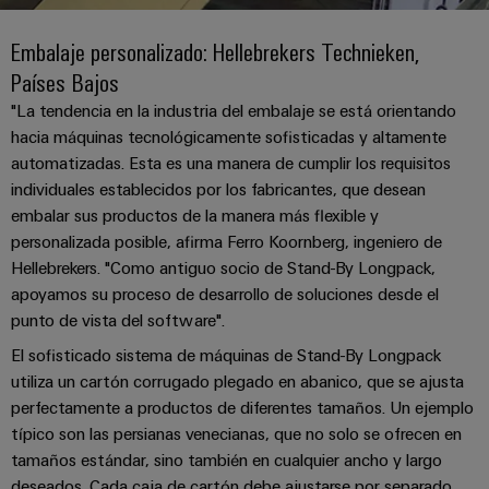
Cliente
Pair
conectores
tangibles
Weidmüller
Montaje
Weidmüller
Empresa
y
Ethernet
para
Embalaje personalizado: Hellebrekers Technieken,
Dónde
personalizado
las
circuito
Datos
Países Bajos
soluciones
Estamos
de
VISTA
Tecnología
se
impreso
y
PREVIA
Ventas
cables
"La tendencia en la industria del embalaje se está orientando
de
pueden
Webinars
cifras
hacia máquinas tecnológicamente sofisticadas y altamente
experimentar.
conexión
Cajas
Fast
automatizadas. Esta es una manera de cumplir los requisitos
Condiciones
SNAP
y
Sostenibilidad
Almacenamiento
Global
Delivery
individuales establecidos por los fabricantes, que desean
de
IN
componentes
de
Service
embalar sus productos de la manera más flexible y
Compliance
Venta
energía
personalizada posible, afirma Ferro Koornberg, ingeniero de
Tecnología
Sistemas
Soluciones
Ubicaciones
Hellebrekers. "Como antiguo socio de Stand-By Longpack,
Subscripción
de
de
y
apoyamos su proceso de desarrollo de soluciones desde el
Consultoría
al
conexión
paso
productos
Información
punto de vista del software".
e
para
Newsletter
PUSH
para
de
sistemas
ingeniería
El sofisticado sistema de máquinas de Stand-By Longpack
IN
cables
de
gestión
digital
utiliza un cartón corrugado plegado en abanico, que se ajusta
almacenamiento
y
y
u-
perfectamente a productos de diferentes tamaños. Un ejemplo
de
componentes
certificados
Connectivity
energía
típico son las persianas venecianas, que no solo se ofrecen en
OS
(ESS)
Consulting
tamaños estándar, sino también en cualquier ancho y largo
edge
Cables
Orange
deseados. Cada caja de cartón debe ajustarse por separado