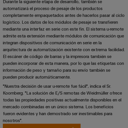
de
Durante la siguiente etapa de desarrollo, también se
dispositivos
pedido
combiner
Eventos
automatizará el proceso de pesaje de los productos
gestión
digital
Hidrógeno
boxes
y
completamente empaquetados antes de hacerlos pasar al ciclo
de
El
ferias
logístico. Los datos de los módulos de pesaje se transfieren
la
eShop
Distribuidores
hidrógeno
mediante una interfaz en serie con este fin. El sistema u-remote
energía
como
de
Ferias
admite esta extensión mediante módulos de comunicación que
Interfaz
tecnología
bus
globales
clave
integran dispositivos de comunicación en serie en la
Power
OCI
para
de
y
arquitectura de automatización existente con extrema facilidad.
Plant
la
campo
Interfaz
eventos
El escáner de código de barras y la impresora también se
Controller
transición
EDI
pueden incorporar de esta manera, por lo que las etiquetas con
energética
Ferias
información de peso y tamaño para su envío también se
Infraestructura
Locales
Automatización
pueden producir automáticamente.
Fabricante
VISTA
de
y
PREVIA
"Nuestra decisión de usar u-remote fue fácil", indica el Sr.
de
Experiencia
edificios
software
Koornberg. "La solución de E/S remotas de Weidmüller ofrece
dispositivos
Digital
Soluciones
todas las propiedades positivas actualmente disponibles en el
para
Monitorizadores
Bornes
mercado combinadas en un único sistema. Los beneficios
las
necesidades
fueron evidentes y han demostrado ser inestimables para
y
Sistemas
Carreras
específicas
nosotros".
conectores
de
profesionales
de