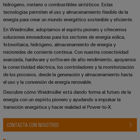
Centro
computing
de
Mag
Ingeniería
hidrógeno, metano o combustibles sintéticos. Estas
de
conexión,
|
digital
tecnologías permiten el uso y almacenamiento flexible de la
datos
cables
Customer
energía para crear un mundo energético sostenible y eficiente.
Soluciones
Cuadro
Weidmüller
de
Magazine
En Weidmüller, adoptamos el espíritu pionero y ofrecemos
y
y
Configurator
conexión
productos
soluciones innovadoras para los sectores de energía eólica,
Academia
campo
(patch)
para
fotovoltaica, hidrógeno, almacenamiento de energía y
Servicios
centros
Weidmüller
y
microredes de corriente continua. Con nuestra conectividad
Cableado
de
de
cables
avanzada, hardware y software de alto rendimiento, apoyamos
datos:
Recursos
de
conectores
eficientes,
la conectividad eléctrica, los controladores y la monitorización
Humanos
campo
para
Interfaces
fiables
de los procesos, desde la generación y almacenamiento hasta
y
circuito
y
el uso y la conversión de energía renovable.
Nuestro
Configurador
escalables
impreso
soluciones
equipo
Weidmüller
Descubre cómo Weidmüller está dando forma al futuro de la
Construcción
de
de
Servicios
energía con un espíritu pionero y ayudando a impulsar la
naval
migración
Medición
transición energética y hacer realidad el Power-to-X.
dirección
de
Soluciones
para
inteligente
laboratorio
integrales
PLC
Política
de
CONTACTA CON NOSOTROS
Smart
de
conexión
Interfaces
Cabinet
para
calidad
Soporte