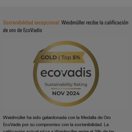
ferroviario
de
Transmisión
distribución
y
Sostenibilidad excepcional:
Weidmüller recibe la calificación
distribución
de oro de EcoVadis
Servicio
Estabilidad
y
de
seguridad
montaje
para
las
Guías
redes
energéticas
montadas
modernas
Cajas
Tratamiento
modificadas
de
y
agua
adaptadas
y
tratamiento
Weidmüller ha sido galardonada con la Medalla de Oro
Montaje
de
EcoVadis por su compromiso con la sostenibilidad. La
personalizado
calificación actual sitúa a Weidmüller entre el 3% de las