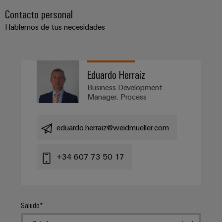
Contacto personal
Hablemos de tus necesidades
Eduardo Herraiz
Business Development
Manager, Process
eduardo.herraiz@weidmueller.com
Configurador
+34 607 73 50 17
Weidmüller
Ingeniería
digital
avanzada:
intuitiva,
sencilla y
Saludo
rápida