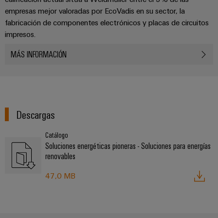
aguas
de
empresas mejor valoradas por EcoVadis en su sector, la
residuales
cables
fabricación de componentes electrónicos y placas de circuitos
Soluciones
para
impresos.
la
industria
Application
MÁS INFORMACIÓN
del
IoT
agua
Centre
y
de
aguas
residuales
Descargas
Novedades
de producto
Catálogo
Conectividad
Soluciones energéticas pioneras - Soluciones para energías
práctica para
tu industria.
renovables
Nuestras
novedades
47,0 MB
para
Industrial
Connectivity.