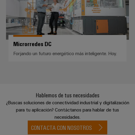
integradas
Accesorios
para
la
Herramientas
industria
de
Máquinas
procesos
automáticas
Sector
Microrredes DC
ferroviario
Software
Forjando un futuro energético más inteligente. Hoy.
Soluciones
modernas
Señalizadores
y
digitales
Impresoras
para
industriales
una
movilidad
Hablemos de tus necesidades
Industry
respetuosa
¿Buscas soluciones de conectividad industrial y digitalización
con
light
el
para tu aplicación? Contáctanos para hablar de tus
clima
necesidades.
Infraestructura
en
del
CONTACTA CON NOSOTROS
el
transporte
armario